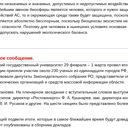
ти незначимых и значимых, допустимых и недопустимых воздействи
абейшим звеном биосферы является человек, которого и нужно за
ствий АС, то и окружающая среда также будет защищена, посколь
ляется абсолютно бесспорным, поскольку биоценозы экосистем не 
 опасности. Поэтому для человека в нынешних условиях основная 
допускать нарушений экологического баланса.
ое сообщение.
кий государственный университет 29 февраля – 1 марта провел 
ии приняли участие около 230 ученых из одиннадцати городов РФ, 
ствовали депутаты Законодательного собрания РО, представители 
ологических организаций и средств массовой информации области.
ановке. На пленарном заседании с вступительным словом выступи
ипов, директор «Ростовэнерго» Ф. А. Кушнарев, зам. директора к
В. И. Русаков и другие. На шести секциях было представлено бол
ций подвели итоги, которые в самое ближайшее время будут довед
т опубликованы в сборнике докладов.