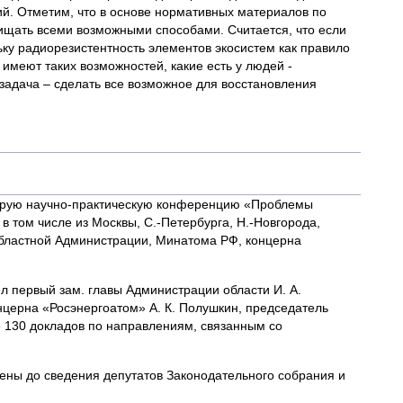
й. Отметим, что в основе нормативных материалов по
щищать всеми возможными способами. Считается, что если
ку радиорезистентность элементов экосистем как правило
имеют таких возможностей, какие есть у людей -
задача – сделать все возможное для восстановления
вторую научно-практическую конференцию «Проблемы
в том числе из Москвы, С.-Петербурга, Н.-Новгорода,
областной Администрации, Минатома РФ, концерна
л первый зам. главы Администрации области И. А.
онцерна «Росэнергоатом» А. К. Полушкин, председатель
ее 130 докладов по направлениям, связанным со
ены до сведения депутатов Законодательного собрания и