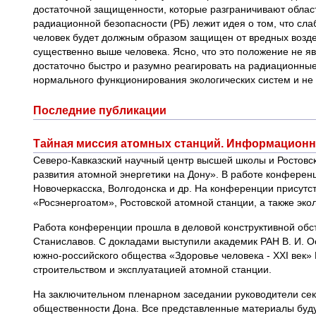
достаточной защищенности, которые разграничивают облас
радиационной безопасности (РБ) лежит идея о том, что сл
человек будет должным образом защищен от вредных воздей
существенно выше человека. Ясно, что это положение не яв
достаточно быстро и разумно реагировать на радиационные
нормального функционирования экологических систем и не 
Последние публикации
Тайная миссия атомных станций. Информационн
Северо-Кавказский научный центр высшей школы и Ростовс
развития атомной энергетики на Дону». В работе конференц
Новочеркасска, Волгодонска и др. На конференции присут
«Росэнергоатом», Ростовской атомной станции, а также эк
Работа конференции прошла в деловой конструктивной обст
Станиславов. С докладами выступили академик РАН В. И. Ос
южно-российского общества «Здоровье человека - XXI век» 
строительством и эксплуатацией атомной станции.
На заключительном пленарном заседании руководители сек
общественности Дона. Все представленные материалы буду