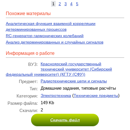
1
2
3
4
5
Похожие материалы
Аналитическая функция взаимной корреляции
детерминированных процессов
RС-генератор гармонических колебаний
Анализ детерминированных и случайных сигналов
Информация о работе
Красноярский государственный
ВУЗ:
технический университет (Сибирский
федеральный университет) (КГТУ (СФУ))
Радиотехнические цепи и сигналы
Предмет:
Домашние задания, типовые расчёты
Тип:
(
)
Электротехника
Технические предметы
Категория:
149 Kb
Размер файла:
2
Скачали:
Скачать файл