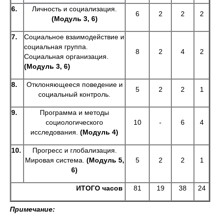
6.
Личность и социализация.
6
2
2
2
(Модуль 3, 6)
7.
Социальное взаимодействие и
социальная группа.
8
2
4
2
Социальная организация.
(Модуль 3, 6)
8.
Отклоняющееся поведение и
5
2
2
1
социальный контроль.
9.
Программа и методы
социологического
10
-
6
4
исследования.
(Модуль 4)
10.
Прогресс и глобализация.
Мировая система.
(Модуль 5,
5
2
2
1
6)
ИТОГО часов
81
19
38
24
Примечание: