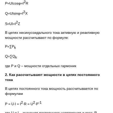
2
P=UIcosφ=I
R
2
Q=UIsinφ=I
X
2
S=UI=I
Z
В цепях несинусоидального тока активную и реактивную
мощности рассчитывают по формуле:
P=∑P
k
Q=∑Q
k
где P и Q – мощности отдельных гармоник
2. Как рассчитывают мощности в цепях постоянного
тока
В цепях постоянного тока мощность рассчитывается по
формулам
2
2
-1
P = U∙I = I
∙R = U
∙P
где U и I – значения постоянного напряжения и тока; R –