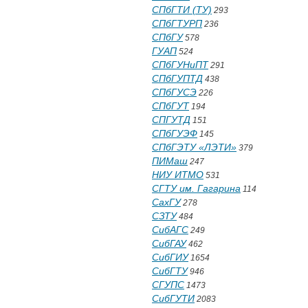
СПбГТИ (ТУ)
293
СПбГТУРП
236
СПбГУ
578
ГУАП
524
СПбГУНиПТ
291
СПбГУПТД
438
СПбГУСЭ
226
СПбГУТ
194
СПГУТД
151
СПбГУЭФ
145
СПбГЭТУ «ЛЭТИ»
379
ПИМаш
247
НИУ ИТМО
531
СГТУ им. Гагарина
114
СахГУ
278
СЗТУ
484
СибАГС
249
СибГАУ
462
СибГИУ
1654
СибГТУ
946
СГУПС
1473
СибГУТИ
2083