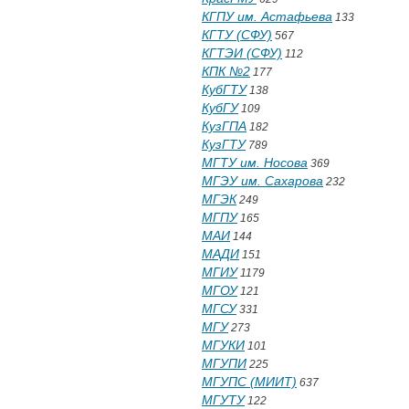
КГПУ им. Астафьева
133
КГТУ (СФУ)
567
КГТЭИ (СФУ)
112
КПК №2
177
КубГТУ
138
КубГУ
109
КузГПА
182
КузГТУ
789
МГТУ им. Носова
369
МГЭУ им. Сахарова
232
МГЭК
249
МГПУ
165
МАИ
144
МАДИ
151
МГИУ
1179
МГОУ
121
МГСУ
331
МГУ
273
МГУКИ
101
МГУПИ
225
МГУПС (МИИТ)
637
МГУТУ
122