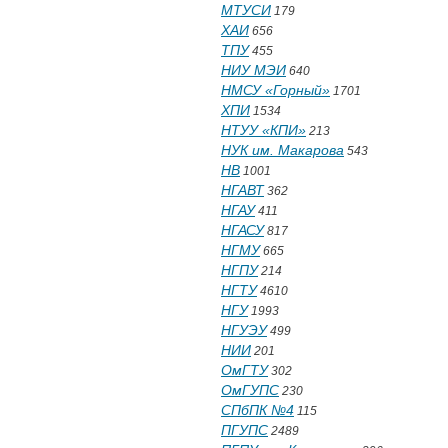
МТУСИ
179
ХАИ
656
ТПУ
455
НИУ МЭИ
640
НМСУ «Горный»
1701
ХПИ
1534
НТУУ «КПИ»
213
НУК им. Макарова
543
НВ
1001
НГАВТ
362
НГАУ
411
НГАСУ
817
НГМУ
665
НГПУ
214
НГТУ
4610
НГУ
1993
НГУЭУ
499
НИИ
201
ОмГТУ
302
ОмГУПС
230
СПбПК №4
115
ПГУПС
2489