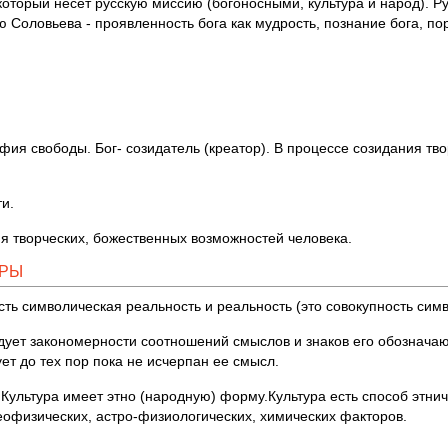
оторый несет русскую миссию (богоносными, культура и народ). Ру
 Соловьева - проявленность бога как мудрость, познание бога, по
ия свободы. Бог- созидатель (креатор). В процессе созидания тво
и.
ния творческих, божественных возможностей человека.
УРЫ
сть символическая реальность и реальность (это совокупность симв
ледует закономерности соотношений смыслов и знаков его обознач
ет до тех пор пока не исчерпан ее смысл.
 Культура имеет этно (народную) форму.Культура есть способ этни
геофизических, астро-физиологических, химических факторов.