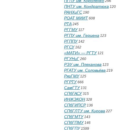
ПГПУ им. Короленко
296
ПНТУ им. Кондратюка
120
РАНХиГС
190
РОАТ МИИТ
608
РТА
245
РГГМУ
117
РГПУ им. Герцена
123
РГППУ
142
РГСУ
162
«МАТИ» — РГТУ
121
РГУНиГ
260
РЭУ им. Плеханова
123
РГАТУ им. Соловьёва
219
РязГМУ
125
РГРТУ
666
СамГТУ
131
СПбГАСУ
315
ИНЖЭКОН
328
СПбГИПСР
136
СПбГЛТУ им. Кирова
227
СПбГМТУ
143
СПбГПМУ
146
СПбГПУ
1599