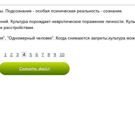
. Подсознание - особая психическая реальность - сознание.
ений. Культура порождает невротическое поражение личности. Культ
м расстройствам.
ция", "Одномерный человек". Когда снимаются запреты,культура мож
1
2
3
4
5
6
7
8
9
10
Скачать файл