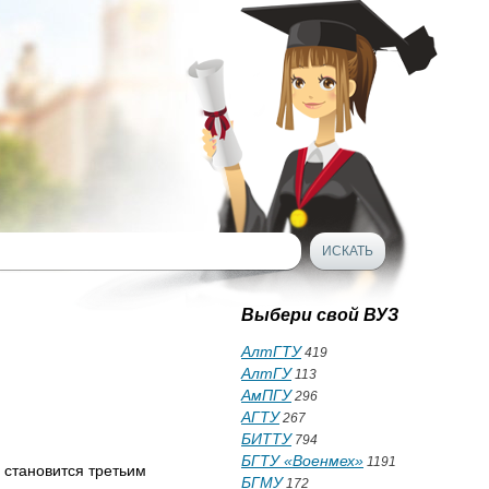
Выбери свой ВУЗ
АлтГТУ
419
АлтГУ
113
АмПГУ
296
АГТУ
267
БИТТУ
794
БГТУ «Военмех»
1191
 становится третьим
БГМУ
172