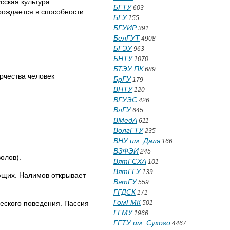
сская культура
БГТУ
603
рождается в способности
БГУ
155
БГУИР
391
БелГУТ
4908
БГЭУ
963
БНТУ
1070
БТЭУ ПК
689
рчества человек
БрГУ
179
ВНТУ
120
ВГУЭС
426
ВлГУ
645
ВМедА
611
ВолгГТУ
235
ВНУ им. Даля
166
ВЗФЭИ
245
олов).
ВятГСХА
101
ВятГГУ
139
ающих. Налимов открывает
ВятГУ
559
ГГДСК
171
ГомГМК
ческого поведения. Пассия
501
ГГМУ
1966
ГГТУ им. Сухого
4467