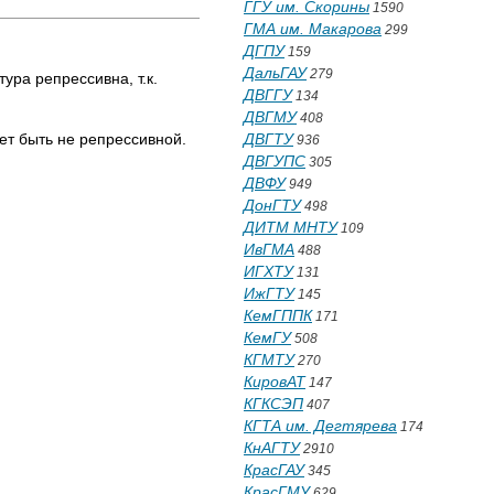
ГГУ им. Скорины
1590
ГМА им. Макарова
299
ДГПУ
159
ДальГАУ
279
ура репрессивна, т.к.
ДВГГУ
134
ДВГМУ
408
ет быть не репрессивной.
ДВГТУ
936
ДВГУПС
305
ДВФУ
949
ДонГТУ
498
ДИТМ МНТУ
109
ИвГМА
488
ИГХТУ
131
ИжГТУ
145
КемГППК
171
КемГУ
508
КГМТУ
270
КировАТ
147
КГКСЭП
407
КГТА им. Дегтярева
174
КнАГТУ
2910
КрасГАУ
345
КрасГМУ
629