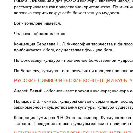
Римом. Основанием для русской культуры является народ, к
рассматривается как православно- христианская. По мнению
человека творить вокруг себя божественную мудрость.
Бог - вочеловечивается.
Человек - обожествляется.
Концепция Бердяева Н. Л. Философия творчества и философ
приближается к богу, осуществляет функцию бога.
По Соловьеву; культура - проявление божественной мудрост
По Бердяеву; культура - есть результат и процесс проявле
РУССКИЕ СИМВОЛИЧЕСКИЕ КОНЦЕПЦИИ КУЛЬТ
Андрей Белый - обосновывает подход к культуре; культура е
Налимов В.В. - символ культуры связан с семантикой, исс
закономерности существования культуры; культура существу
Концепция Гумилева Л.Н. Этно- пассионар. Культурогенезл.
- страсть. Поведение этносов культуры зависит от влияния 