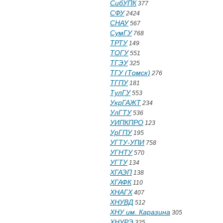
СибУПК
377
СФУ
2424
СНАУ
567
СумГУ
768
ТРТУ
149
ТОГУ
551
ТГЭУ
325
ТГУ (Томск)
276
ТГПУ
181
ТулГУ
553
УкрГАЖТ
234
УлГТУ
536
УИПКПРО
123
УрГПУ
195
УГТУ-УПИ
758
УГНТУ
570
УГТУ
134
ХГАЭП
138
ХГАФК
110
ХНАГХ
407
ХНУВД
512
ХНУ им. Каразина
305
ХНУРЭ
325