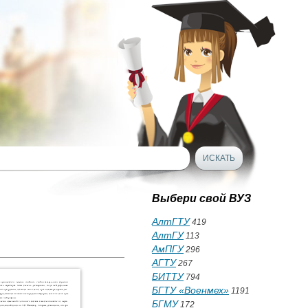
Выбери свой ВУЗ
АлтГТУ
419
АлтГУ
113
АмПГУ
296
АГТУ
267
БИТТУ
794
БГТУ «Военмех»
1191
БГМУ
172