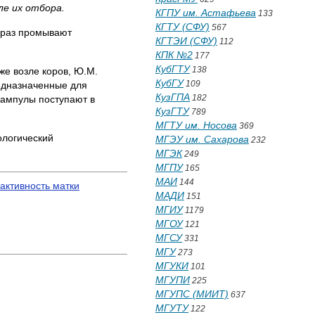
ле их отбора.
КГПУ им. Астафьева
133
КГТУ (СФУ)
567
о раз промывают
КГТЭИ (СФУ)
112
КПК №2
177
КубГТУ
138
же возле коров, Ю.М.
КубГУ
109
едназначенные для
КузГПА
182
 ампулы поступают в
КузГТУ
789
МГТУ им. Носова
369
ологический
МГЭУ им. Сахарова
232
МГЭК
249
МГПУ
165
МАИ
144
активность матки
МАДИ
151
МГИУ
1179
МГОУ
121
МГСУ
331
МГУ
273
МГУКИ
101
МГУПИ
225
МГУПС (МИИТ)
637
МГУТУ
122