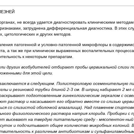
ЛЕЗНЕЙ
рганах, не всегда удается диагностировать клиническими методам
изнаками, затруднена дифференциальная диагностика. В этих сл
 цитологических и других методов.
вления патогенной и условно-патогенной микрофлоры в содержим
ита, а так же при клинически выраженных воспалительных процесса
вительность к некоторым препаратам.
или других возбудителей отбирают пробы цервикальной слизи п
дложенными для этой цели.
г заключается в следующем. Полистероловую осеменительную п
глы и резиновой трубки длиной 2-3 см. В шприц набирают 2 мл
 раскрывают подготовленным гинекологическим зеркалом с осв
вают раствор и насасывают его обратно вместе со слизью церви
ться со слизистой оболочкой влагалища). Над пламенем спиртов
ьного физиологического раствора натрия хлорида. Пробирки с
рет высевают на твердую питательную среду - мясопентон-ный
2 суток и подсчитывают общее количество микробных колоний.
увствительность к различным антибиотикам и сульфаниламидны