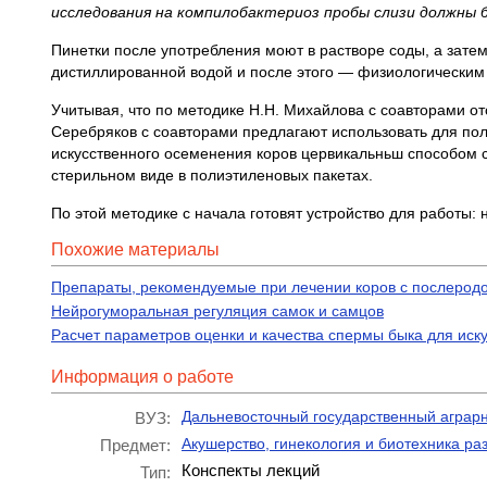
исследования на компилобактериоз пробы слизи должны б
Пинетки после употребления моют в растворе соды, а затем
дистиллированной водой и после этого — физиологическим
Учитывая, что по методике Н.Н. Михайлова с соавторами от
Серебряков с соавторами предлагают использовать для по
искусственного осеменения коров цервикальньш способом с
стерильном виде в полиэтиленовых пакетах.
По этой методике с начала готовят устройство для работы
Похожие материалы
Препараты, рекомендуемые при лечении коров с послеродо
Нейрогуморальная регуляция самок и самцов
Расчет параметров оценки и качества спермы быка для иск
Информация о работе
Дальневосточный государственный аграрн
ВУЗ:
Акушерство, гинекология и биотехника р
Предмет:
Конспекты лекций
Тип: