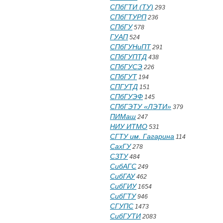
СПбГТИ (ТУ)
293
СПбГТУРП
236
СПбГУ
578
ГУАП
524
СПбГУНиПТ
291
СПбГУПТД
438
СПбГУСЭ
226
СПбГУТ
194
СПГУТД
151
СПбГУЭФ
145
СПбГЭТУ «ЛЭТИ»
379
ПИМаш
247
НИУ ИТМО
531
СГТУ им. Гагарина
114
СахГУ
278
СЗТУ
484
СибАГС
249
СибГАУ
462
СибГИУ
1654
СибГТУ
946
СГУПС
1473
СибГУТИ
2083