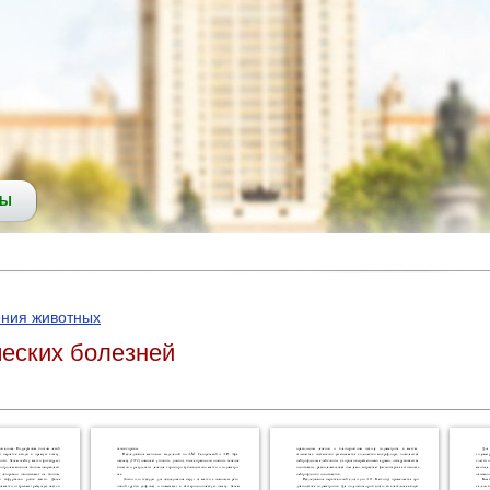
СЫ
ения животных
ческих болезней