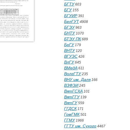
БГТУ
603
БГУ
155
БГУИР
391
БелГУТ
4908
БГЭУ
963
БНТУ
1070
БТЭУ ПК
689
БрГУ
179
ВНТУ
120
ВГУЭС
426
ВлГУ
645
ВМедА
611
ВолгГТУ
235
ВНУ им. Даля
166
ВЗФЭИ
245
ВятГСХА
101
ВятГГУ
139
ВятГУ
559
ГГДСК
171
ГомГМК
501
ГГМУ
1966
ГГТУ им. Сухого
4467