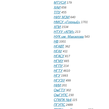
МТУСИ
179
ХАИ
656
ТПУ
455
НИУ МЭИ
640
НМСУ «Горный»
1701
ХПИ
1534
НТУУ «КПИ»
213
НУК им. Макарова
543
НВ
1001
НГАВТ
362
НГАУ
411
НГАСУ
817
НГМУ
665
НГПУ
214
НГТУ
4610
НГУ
1993
НГУЭУ
499
НИИ
201
ОмГТУ
302
ОмГУПС
230
СПбПК №4
115
ПГУПС
2489