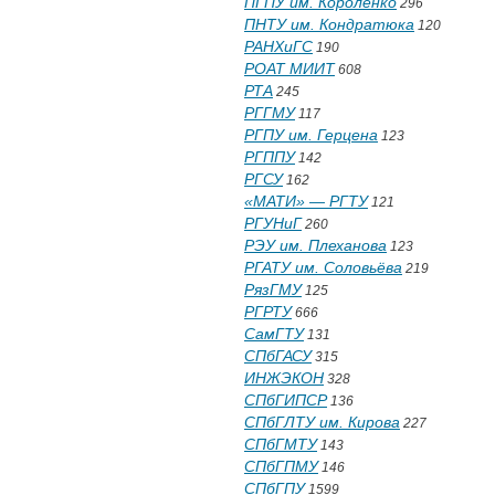
ПГПУ им. Короленко
296
ПНТУ им. Кондратюка
120
РАНХиГС
190
РОАТ МИИТ
608
РТА
245
РГГМУ
117
РГПУ им. Герцена
123
РГППУ
142
РГСУ
162
«МАТИ» — РГТУ
121
РГУНиГ
260
РЭУ им. Плеханова
123
РГАТУ им. Соловьёва
219
РязГМУ
125
РГРТУ
666
СамГТУ
131
СПбГАСУ
315
ИНЖЭКОН
328
СПбГИПСР
136
СПбГЛТУ им. Кирова
227
СПбГМТУ
143
СПбГПМУ
146
СПбГПУ
1599