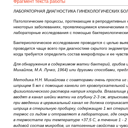
Фрагмент текста работы
ЛАБОРАТОРНАЯ ДИАГНОСТИКА ГИНЕКОЛОГИЧЕСКИХ БО
Патологические процессы, протекающие в репродуктивных о
некоторых заболеваниях, проявляющимися клиническими пр
лабораторные исследования с помощью бактериологических,
Бактериологическое исследование проводится с целью выя
проводится чаще всего при диагностике скрытого эндометр
когда требуется определить состав микрофлоры и ее чувст
Для обнаружения в содержимом матки бактерий, грибов 
Михайлов, М.А. Лучко, 1964) или другими способами, пре
Методика Н.Н. Михайлова с соавторами очень проста и
шприцем 5 мл с помощью канюли от кровопускательной и
физиологического раствора натрия хлорида. Влагалище
вводят в канал шейки матки на глубину 2-3 см, впрыски
при введении в цервикальный канал не должна соприкаса
шприца в стерильную пробирку, содержащую 1 мл стерил
термос со льдом и отправляют в лабораторию, где сек
в термостате при температуре +37,5 С, в течение 1 - 
видовой состав микробов, их патогенные свойства и ч