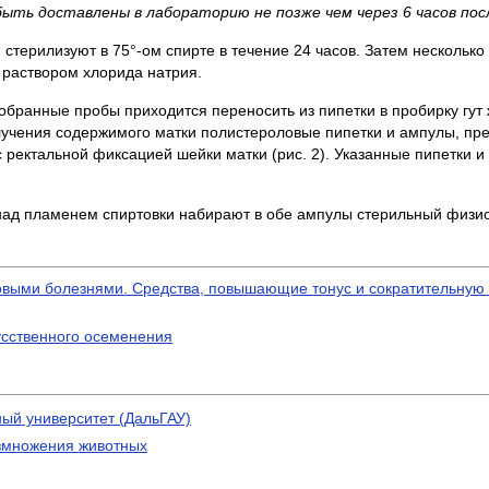
ыть доставлены в лабораторию не позже чем через 6 часов пос
 стерилизуют в 75°-ом спирте в течение 24 часов. Затем нескольк
 раствором хлорида натрия.
обранные пробы приходится переносить из пипетки в пробирку гут 
лучения содержимого матки полистероловые пипетки и ампулы, пр
 ректальной фиксацией шейки матки (рис. 2). Указанные пипетки и
: над пламенем спиртовки набирают в обе ампулы стерильный физи
выми болезнями. Средства, повышающие тонус и сократительную 
усственного осеменения
ый университет (ДальГАУ)
азмножения животных