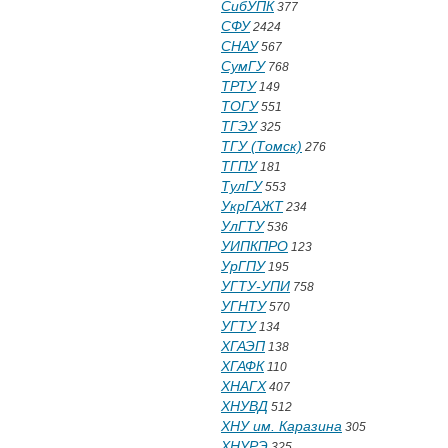
СибУПК
377
СФУ
2424
СНАУ
567
СумГУ
768
ТРТУ
149
ТОГУ
551
ТГЭУ
325
ТГУ (Томск)
276
ТГПУ
181
ТулГУ
553
УкрГАЖТ
234
УлГТУ
536
УИПКПРО
123
УрГПУ
195
УГТУ-УПИ
758
УГНТУ
570
УГТУ
134
ХГАЭП
138
ХГАФК
110
ХНАГХ
407
ХНУВД
512
ХНУ им. Каразина
305
ХНУРЭ
325