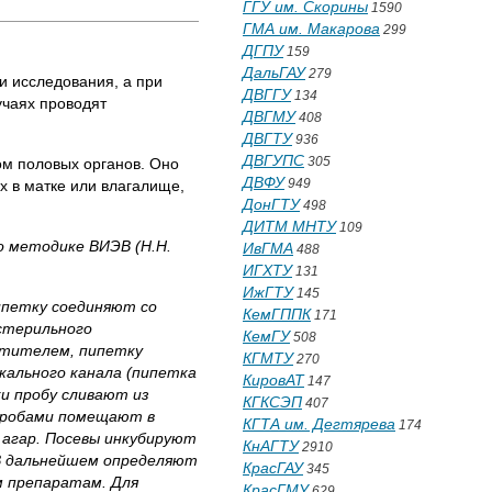
ГГУ им. Скорины
1590
ГМА им. Макарова
299
ДГПУ
159
ДальГАУ
279
и исследования, а при
ДВГГУ
134
учаях проводят
ДВГМУ
408
ДВГТУ
936
ДВГУПС
305
ом половых органов. Оно
ДВФУ
949
х в матке или влагалище,
ДонГТУ
498
ДИТМ МНТУ
109
о методике ВИЭВ (Н.Н.
ИвГМА
488
ИГХТУ
131
ИжГТУ
145
ипетку соединяют со
КемГППК
171
 стерильного
КемГУ
508
етителем, пипетку
КГМТУ
270
кального канала (пипетка
КировАТ
147
ки пробу сливают из
КГКСЭП
407
 пробами помещают в
КГТА им. Дегтярева
174
 агар. Посевы инкубируют
КнАГТУ
2910
 В дальнейшем определяют
КрасГАУ
345
м препаратам. Для
КрасГМУ
629