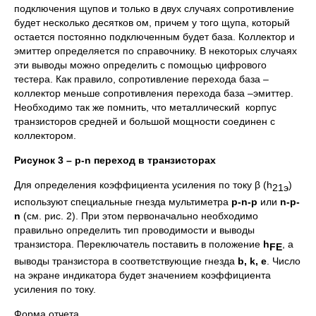
подключения щупов и только в двух случаях сопротивление
будет несколько десятков ом, причем у того щупа, который
остается постоянно подключенным будет база. Коллектор и
эмиттер определяется по справочнику. В некоторых случаях
эти выводы можно определить с помощью цифрового
тестера. Как правило, сопротивление перехода база –
коллектор меньше сопротивления перехода база –эмиттер.
Необходимо так же помнить, что металлический корпус
транзисторов средней и большой мощности соединен с
коллектором.
Рисунок 3 –
p-n
переход в транзисторах
Для определения коэффициента усиления по току β (h
)
21
э
используют специальные гнезда мультиметра
p-n-p
или
n-p-
n
(см. рис. 2). При этом первоначально необходимо
правильно определить тип проводимости и выводы
транзистора. Переключатель поставить в положение
h
, а
FE
выводы транзистора в соответствующие гнезда
b, k, e
. Число
на экране индикатора будет значением коэффициента
усиления по току.
Форма отчета