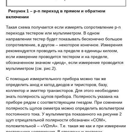
Рисунок 1 –
p-n
переход в прямом и обратном
включении
Такая схема получается если измерять сопротивление p-n
перехода тестером или мультиметром. В одном
направлении тестер будет показывать бесконечно большое
сопротивление, в другом – некоторое конечное. Измерения
рекомендуется проводить на пределе в единицы килоом,
если измерение проводится тестером и на пределе,
обозначенном значком «диод», если измерение проводится
мультиметром (см. рис.2).
С помощью измерительного прибора можно так же
определить анод и катод диодов и тиристоров, базу,
коллектор и эмиттер транзисторов. Для этого необходимо
знать полярность щупов прибора. Полярность указана на
приборе рядом с соответствующим гнездом. При сомнении
полярность щупов омметра можно определить вольтметром
постоянного тока. У мультиметра показанного на рисунке 2
щуп отрицательной полярности обозначен «COM»,
положительной – «VΩmA». Т.е. такая же как и при измерении
постоянного напряжения. В стрелочных тестерах