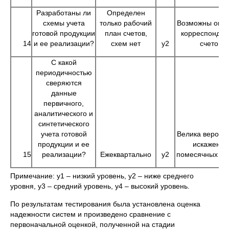
Разработаны ли
Определен
схемы учета
только рабочий
Возможны ошиб
готовой продукции
план счетов,
корреспонден
14
и ее реализации?
схем нет
у2
счетов
С какой
периодичностью
сверяются
данные
первичного,
аналитического и
синтетического
учета готовой
Велика вероят
продукции и ее
искажения
15
реализации?
Ежеквартально
у2
помесячных да
Примечание: у1 – низкий уровень, у2 – ниже среднего
уровня, у3 – средний уровень, у4 – высокий уровень.
По результатам тестирования была установлена оценка
надежности систем и произведено сравнение с
первоначальной оценкой, полученной на стадии