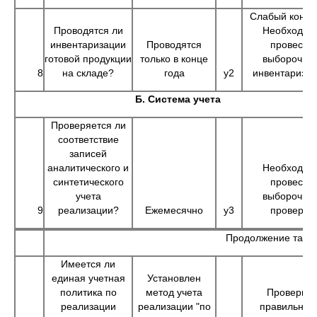
Слабый контр
Проводятся ли
Необходим
инвентаризации
Проводятся
провести
готовой продукции
только в конце
выборочну
8
на складе?
года
у2
инвентариза
Б. Система учета
Проверяется ли
соответствие
записей
аналитического и
Необходим
синтетического
провести
учета
выборочну
9
реализации?
Ежемесячно
у3
проверку
Продолжение табл
Имеется ли
единая учетная
Установлен
политика по
метод учета
Проверить
реализации
реализации "по
правильнос