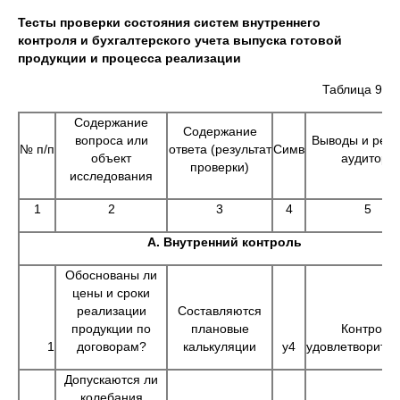
Тесты проверки состояния систем внутреннего
контроля и бухгалтерского учета выпуска готовой
продукции и процесса реализации
Таблица 9
Содержание
Содержание
вопроса или
Выводы и реш
№ п/п
ответа (результат
Симв
объект
аудитора
проверки)
исследования
1
2
3
4
5
А. Внутренний контроль
Обоснованы ли
цены и сроки
реализации
Составляются
продукции по
плановые
Контроль
1
договорам?
калькуляции
у4
удовлетворите
Допускаются ли
колебания