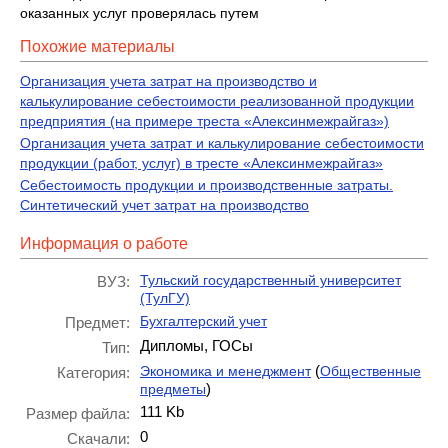
оказанных услуг проверялась путем
Похожие материалы
Организация учета затрат на производство и
калькулирование себестоимости реализованной продукции
предприятия (на примере треста «Алексинмежрайгаз»)
Организация учета затрат и калькулирование себестоимости
продукции (работ, услуг) в тресте «Алексинмежрайгаз»
Себестоимость продукции и производственные затраты.
Синтетический учет затрат на производство
Информация о работе
Тульский государственный университет
ВУЗ:
(ТулГУ)
Бухгалтерский учет
Предмет:
Дипломы, ГОСы
Тип:
(
Экономика и менеджмент
Общественные
Категория:
)
предметы
111 Kb
Размер файла:
0
Скачали: