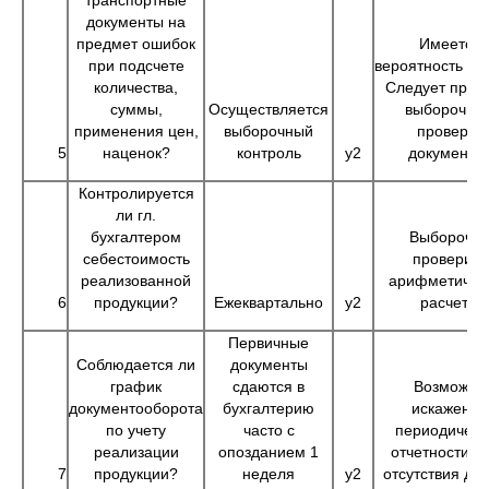
транспортные
документы на
предмет ошибок
Имеется
при подсчете
вероятность ош
количества,
Следует пров
суммы,
Осуществляется
выборочну
применения цен,
выборочный
проверку
5
наценок?
контроль
у2
документо
Контролируется
ли гл.
бухгалтером
Выборочн
себестоимость
проверить
реализованной
арифметичес
6
продукции?
Ежеквартально
у2
расчеты
Первичные
Соблюдается ли
документы
график
сдаются в
Возможно
документооборота
бухгалтерию
искажение
по учету
часто с
периодическ
реализации
опозданием 1
отчетности из
7
продукции?
неделя
у2
отсутствия да