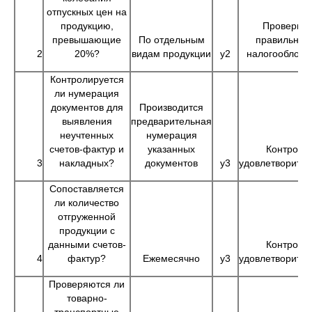
отпускных цен на
продукцию,
Проверить
превышающие
По отдельным
правильнос
2
20%?
видам продукции
у2
налогообложе
Контролируется
ли нумерация
документов для
Производится
выявления
предварительная
неучтенных
нумерация
счетов-фактур и
указанных
Контроль
3
накладных?
документов
у3
удовлетворите
Сопоставляется
ли количество
отгруженной
продукции с
данными счетов-
Контроль
4
фактур?
Ежемесячно
у3
удовлетворите
Проверяются ли
товарно-