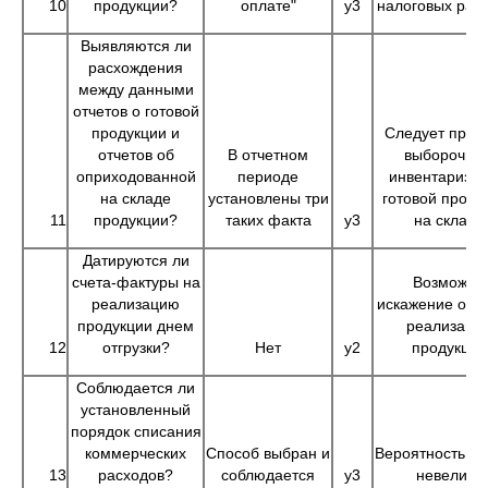
10
продукции?
оплате"
у3
налоговых рас
Выявляются ли
расхождения
между данными
отчетов о готовой
продукции и
Следует пров
отчетов об
В отчетном
выборочну
оприходованной
периоде
инвентариза
на складе
установлены три
готовой проду
11
продукции?
таких факта
у3
на складе
Датируются ли
счета-фактуры на
Возможно
реализацию
искажение объ
продукции днем
реализаци
12
отгрузки?
Нет
у2
продукции
Соблюдается ли
установленный
порядок списания
коммерческих
Способ выбран и
Вероятность о
13
расходов?
соблюдается
у3
невелика