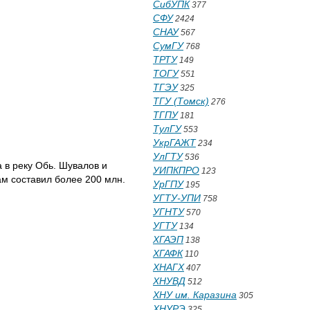
СибУПК
377
СФУ
2424
СНАУ
567
СумГУ
768
ТРТУ
149
ТОГУ
551
ТГЭУ
325
ТГУ (Томск)
276
ТГПУ
181
ТулГУ
553
УкрГАЖТ
234
УлГТУ
536
 в реку Обь. Шувалов и
УИПКПРО
123
м составил более 200 млн.
УрГПУ
195
УГТУ-УПИ
758
УГНТУ
570
УГТУ
134
ХГАЭП
138
ХГАФК
110
ХНАГХ
407
ХНУВД
512
ХНУ им. Каразина
305
ХНУРЭ
325