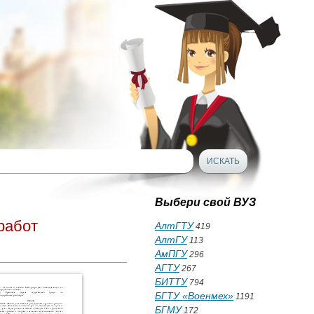
Выбери свой ВУЗ
работ
АлтГТУ
419
АлтГУ
113
АмПГУ
296
АГТУ
267
БИТТУ
794
БГТУ «Военмех»
1191
БГМУ
172