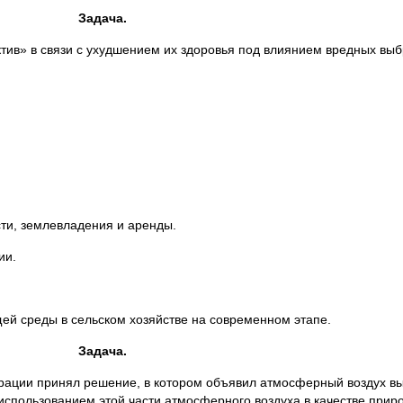
Задача.
актив» в связи с ухудшением их здоровья под влиянием вредных в
сти, землевладения и аренды.
ии.
й среды в сельском хозяйстве на современном этапе.
Задача.
рации принял решение, в котором объявил атмосферный воздух вы
использованием этой части атмосферного воздуха в качестве прир