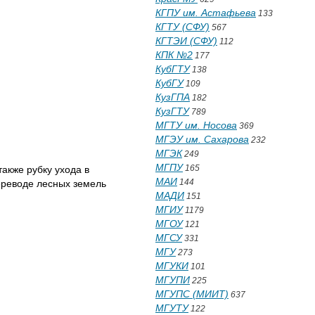
КГПУ им. Астафьева
133
КГТУ (СФУ)
567
КГТЭИ (СФУ)
112
КПК №2
177
КубГТУ
138
КубГУ
109
КузГПА
182
КузГТУ
789
МГТУ им. Носова
369
МГЭУ им. Сахарова
232
МГЭК
249
МГПУ
165
акже рубку ухода в
МАИ
144
ереводе лесных земель
МАДИ
151
МГИУ
1179
МГОУ
121
МГСУ
331
МГУ
273
МГУКИ
101
МГУПИ
225
МГУПС (МИИТ)
637
МГУТУ
122