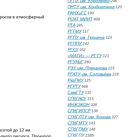
ПГПУ им. Короленко
296
ПНТУ им. Кондратюка
120
РАНХиГС
190
ыбросов в атмосферный
РОАТ МИИТ
608
РТА
245
РГГМУ
117
РГПУ им. Герцена
123
РГППУ
142
РГСУ
162
«МАТИ» — РГТУ
121
РГУНиГ
260
РЭУ им. Плеханова
123
РГАТУ им. Соловьёва
219
РязГМУ
125
РГРТУ
666
СамГТУ
131
СПбГАСУ
315
ИНЖЭКОН
328
СПбГИПСР
136
СПбГЛТУ им. Кирова
227
СПбГМТУ
143
СПбГПМУ
146
сотой до 12 км.
СПбГПУ
1599
одного ресурса. Прокурор