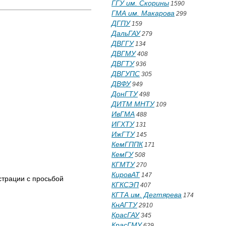
ГГУ им. Скорины
1590
ГМА им. Макарова
299
ДГПУ
159
ДальГАУ
279
ДВГГУ
134
ДВГМУ
408
ДВГТУ
936
ДВГУПС
305
ДВФУ
949
ДонГТУ
498
ДИТМ МНТУ
109
ИвГМА
488
ИГХТУ
131
ИжГТУ
145
КемГППК
171
КемГУ
508
КГМТУ
270
КировАТ
147
страции с просьбой
КГКСЭП
407
КГТА им. Дегтярева
174
КнАГТУ
2910
КрасГАУ
345
КрасГМУ
629