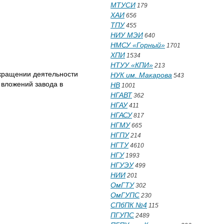
МТУСИ
179
ХАИ
656
ТПУ
455
НИУ МЭИ
640
НМСУ «Горный»
1701
ХПИ
1534
НТУУ «КПИ»
213
екращении деятельности
НУК им. Макарова
543
 вложений завода в
НВ
1001
НГАВТ
362
НГАУ
411
НГАСУ
817
НГМУ
665
НГПУ
214
НГТУ
4610
НГУ
1993
НГУЭУ
499
НИИ
201
ОмГТУ
302
ОмГУПС
230
СПбПК №4
115
ПГУПС
2489