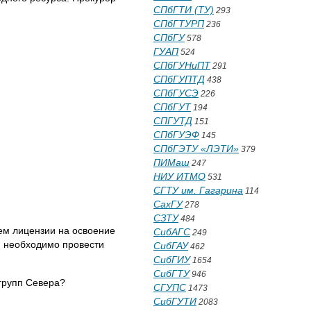
СПбГТИ (ТУ)
293
СПбГТУРП
236
СПбГУ
578
ГУАП
524
СПбГУНиПТ
291
СПбГУПТД
438
СПбГУСЭ
226
СПбГУТ
194
СПГУТД
151
СПбГУЭФ
145
СПбГЭТУ «ЛЭТИ»
379
ПИМаш
247
НИУ ИТМО
531
СГТУ им. Гагарина
114
СахГУ
278
СЗТУ
484
ем лицензии на освоение
СибАГС
249
и необходимо провести
СибГАУ
462
СибГИУ
1654
СибГТУ
946
групп Севера?
СГУПС
1473
СибГУТИ
2083