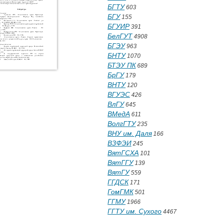
БГТУ
603
БГУ
155
БГУИР
391
БелГУТ
4908
БГЭУ
963
БНТУ
1070
БТЭУ ПК
689
БрГУ
179
ВНТУ
120
ВГУЭС
426
ВлГУ
645
ВМедА
611
ВолгГТУ
235
ВНУ им. Даля
166
ВЗФЭИ
245
ВятГСХА
101
ВятГГУ
139
ВятГУ
559
ГГДСК
171
ГомГМК
501
ГГМУ
1966
ГГТУ им. Сухого
4467