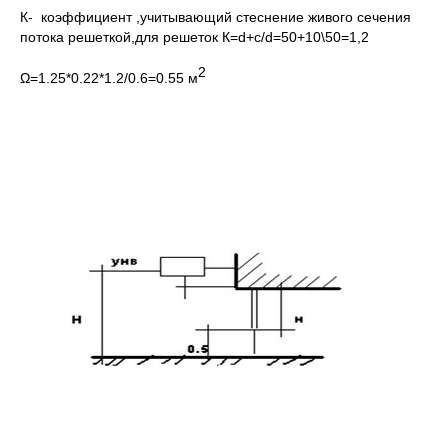
К- коэффициент ,учитывающий стеснение живого сечения
потока решеткой,для решеток К=d+c/d=50+10\50=1,2
2
Ω=1.25*0.22*1.2/0.6=0.55 м