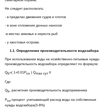
санитарной охраны.
Не следует располагать:
- в пределах движения судов и плотов
- в зоне отложения донных наносов
-в местах зимовья и нереста рыб
- у хвостовья острова.
1.1. Определение производительности водозабора
При использовании воды на хозяйственно-питьевые нужды
производительность водозабора определяют по формуле:
Q
=( 1+0.01P
) Q
/t
b
сн
max
сут
Где:
Q
расчетная производительность водоприемника
b
-
P
-процент ,учитывающий расход воды на собственные
сн
нужды водозабора(3-8%)