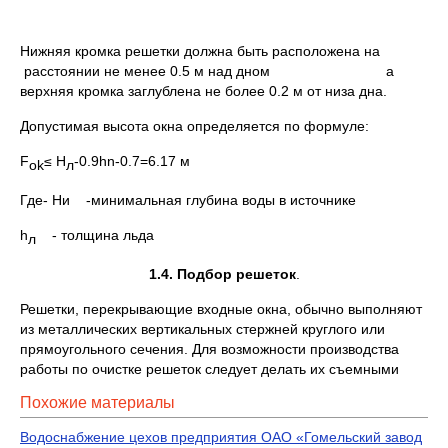
Нижняя кромка решетки должна быть расположена на
расстоянии не менее 0.5 м над дном а
верхняя кромка заглублена не более 0.2 м от низа дна.
Допустимая высота окна определяется по формуле:
F
≤ H
-0.9hn-0.7=6.17 м
ok
л
Где- Hи -минимальная глубина воды в источнике
h
- толщина льда
л
1.4. Подбор решеток
.
Решетки, перекрывающие входные окна, обычно выполняют
из металлических вертикальных стержней круглого или
прямоугольного сечения. Для возможности производства
работы по очистке решеток следует делать их съемными
Похожие материалы
Водоснабжение цехов предприятия ОАО «Гомельский завод