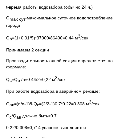
t-время работы водозабора (обычно 24 ч.)
Q
-максимальное суточное водопотребление
max
cут
города
3
Q
=(1+0.01*5)*37000/86400=0.44 м
/сек
b
Принимаем 2 секции
Производительность одной секции определяется по
формуле:
3
Q
=Q
/n=0.44/2=0,22 м
/сек
c
b
При работе водозабора в аварийном режиме:
3
Q
=(n/n-1)ΨQ
=(2/2-1)0.7*0.22=0.308 м
/сек
ав
c
Q
/Q
должно быть>0.7
с
ав
0.22/0.308=0,714 условие выполняется