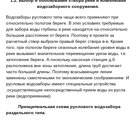
1.2. Выбор и обоснование створа реки и компоновки
водозаборного сооружения.
Водозаборы руслового типа чаще всего применяют при
относительно пологом береге. В этих условиях требуемые
для забора воды глубины в реке находятся на относительно
большом расстоянии от берега .Поэтому в проекте за
расчетный створ выбрали правый берег створа в-в. Кроме
того, при пологом береге сезонные колебания уровня воды в
реке вызывают значительное перемещение уреза воды, т.е.
затопление берега. А поскольку насосная станция д.б.
расположена вне зоны затопления, длина труб достигает
часто большой длины. Поэтому всасывающие линии
заменены самотечными по экономическим соображениям. И
русловые водозаборы имеют специальные устройства
,осуществляющие непосредственный прием воды из русла
реки (водоприемники)
Принципиальная схема руслового водозабора
раздельного типа
.