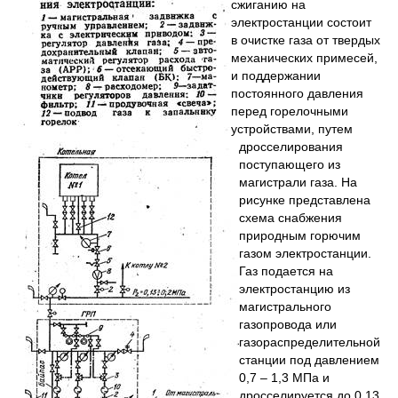
сжиганию на
электростанции состоит
в очистке газа от твердых
механических примесей,
и поддержании
постоянного давления
перед горелочными
устройствами, путем
дросселирования
поступающего из
магистрали газа. На
рисунке представлена
схема снабжения
природным горючим
газом электростанции.
Газ подается на
электростанцию из
магистрального
газопровода или
газораспределительной
станции под давлением
0,7 – 1,3 МПа и
дросселируется до 0,13