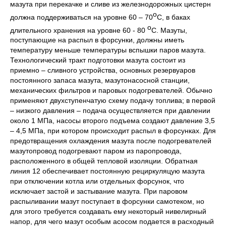
мазута при перекачке и сливе из железнодорожных цистерн
о
должна поддерживаться на уровне 60 – 70
С, в баках
о
длительного хранения на уровне 60 - 80
С. Мазуты,
поступающие на распыл в форсунки, должны иметь
температуру меньше температуры вспышки паров мазута.
Технологический тракт подготовки мазута состоит из
приемно – сливного устройства, основных резервуаров
постоянного запаса мазута, мазутонасосной станции,
механических фильтров и паровых подогревателей. Обычно
применяют двухступенчатую схему подачу топлива; в первой
– низкого давления – подача осуществляется при давлении
около 1 МПа, насосы второго подъема создают давление 3,5
– 4,5 МПа, при котором происходит распыл в форсунках. Для
предотвращения охлаждения мазута после подогревателей
мазутопровод подогревают паром из паропровода,
расположенного в общей тепловой изоляции. Обратная
линия 12 обеспечивает постоянную рециркуляцую мазута
при отключении котла или отдельных форсунок, что
исключает застой и застывание мазута. При паровом
распыливании мазут поступает в форсунки самотеком, но
для этого требуется создавать ему некоторый нивелирный
напор, для чего мазут особым асосом подается в расходный