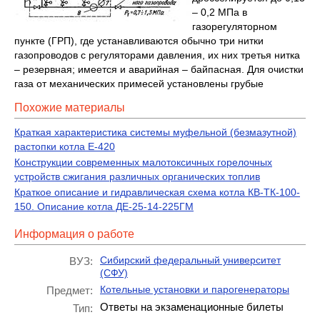
– 0,2 МПа в
газорегуляторном
пункте (ГРП), где устанавливаются обычно три нитки
газопроводов с регуляторами давления, их них третья нитка
– резервная; имеется и аварийная – байпасная. Для очистки
газа от механических примесей установлены грубые
Похожие материалы
Краткая характеристика системы муфельной (безмазутной)
растопки котла Е-420
Конструкции современных малотоксичных горелочных
устройств сжигания различных органических топлив
Краткое описание и гидравлическая схема котла КВ-ТК-100-
150. Описание котла ДЕ-25-14-225ГМ
Информация о работе
Сибирский федеральный университет
ВУЗ:
(СФУ)
Котельные установки и парогенераторы
Предмет:
Ответы на экзаменационные билеты
Тип: