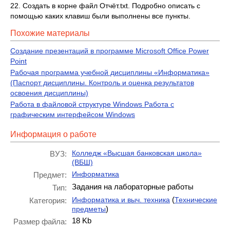
22. Создать в корне файл Отчёт.txt. Подробно описать с
помощью каких клавиш были выполнены все пункты.
Похожие материалы
Создание презентаций в программе Microsoft Office Power
Point
Рабочая программа учебной дисциплины «Информатика»
(Паспорт дисциплины. Контроль и оценка результатов
освоения дисциплины)
Работа в файловой структуре Windows Работа с
графическим интерфейсом Windows
Информация о работе
Колледж «Высшая банковская школа»
ВУЗ:
(ВБШ)
Информатика
Предмет:
Задания на лабораторные работы
Тип:
(
Информатика и выч. техника
Технические
Категория:
)
предметы
18 Kb
Размер файла: