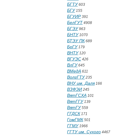
БГТУ
603
БГУ
155
БГУИР
391
БелГУТ
4908
БГЭУ
963
БНТУ
1070
БТЭУ ПК
689
БрГУ
179
ВНТУ
120
ВГУЭС
426
ВлГУ
645
ВМедА
611
ВолгГТУ
235
ВНУ им. Даля
166
ВЗФЭИ
245
ВятГСХА
101
ВятГГУ
139
ВятГУ
559
ГГДСК
171
ГомГМК
501
ГГМУ
1966
ГГТУ им. Сухого
4467