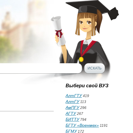
Выбери свой ВУЗ
АлтГТУ
419
АлтГУ
113
АмПГУ
296
АГТУ
267
БИТТУ
794
БГТУ «Военмех»
1191
БГМУ
172