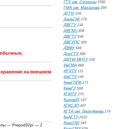
ГГУ им. Скорины
1590
ГМА им. Макарова
299
ДГПУ
159
ДальГАУ
279
ДВГГУ
134
ДВГМУ
408
ДВГТУ
936
ДВГУПС
305
ДВФУ
949
 обычные,
ДонГТУ
498
ДИТМ МНТУ
109
ИвГМА
488
ИГХТУ
131
охранение на внешнем
ИжГТУ
145
КемГППК
171
КемГУ
508
КГМТУ
270
КировАТ
147
КГКСЭП
407
КГТА им. Дегтярева
174
КнАГТУ
2910
КрасГАУ
345
ппы — Prepod32pr — 2
КрасГМУ
629