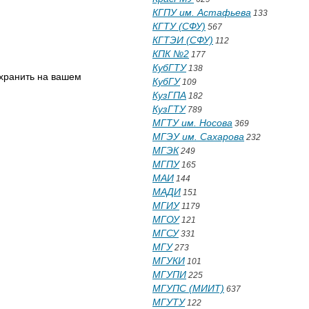
КГПУ им. Астафьева
133
КГТУ (СФУ)
567
КГТЭИ (СФУ)
112
КПК №2
177
КубГТУ
138
охранить на вашем
КубГУ
109
КузГПА
182
КузГТУ
789
МГТУ им. Носова
369
МГЭУ им. Сахарова
232
МГЭК
249
МГПУ
165
МАИ
144
МАДИ
151
МГИУ
1179
МГОУ
121
МГСУ
331
МГУ
273
МГУКИ
101
МГУПИ
225
МГУПС (МИИТ)
637
МГУТУ
122