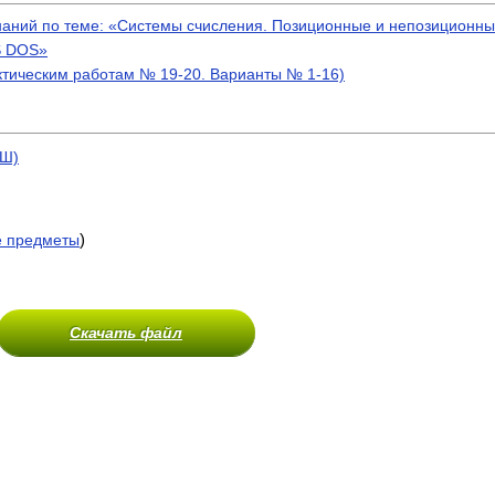
знаний по теме: «Системы счисления. Позиционные и непозиционн
S DOS»
ктическим работам № 19-20. Варианты № 1-16)
БШ)
)
е предметы
Скачать файл