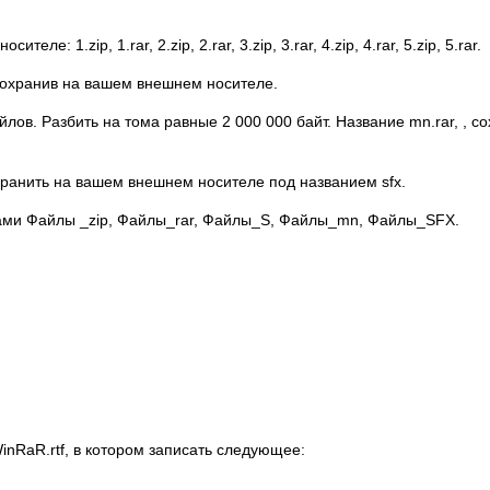
 1.zip, 1.rar, 2.zip, 2.rar, 3.zip, 3.rar, 4.zip, 4.rar, 5.zip, 5.rar.
 сохранив на вашем внешнем носителе.
йлов. Разбить на тома равные 2 000 000 байт. Название mn.rar, , с
охранить на вашем внешнем носителе под названием sfx.
нами Файлы _zip, Файлы_rar, Файлы_S, Файлы_mn, Файлы_SFX.
inRaR.rtf, в котором записать следующее: