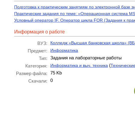
Подготовка к практическим занятиям по электронной базе 
Практические задания по теме: «Операционная система M
Условный оператор IF. Оператор цикла FOR (Задания к пра
Информация о работе
Колледж «Высшая банковская школа» (В
ВУЗ:
Информатика
Предмет:
Задания на лабораторные работы
Тип:
(
Информатика и выч. техника
Технически
Категория:
75 Kb
Размер файла:
0
Скачали: