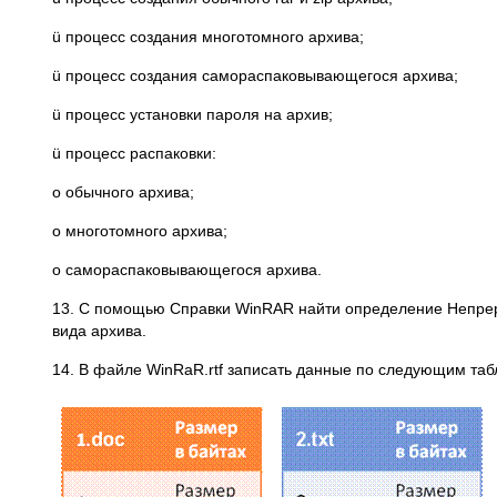
ü процесс создания многотомного архива;
ü процесс создания самораспаковывающегося архива;
ü процесс установки пароля на архив;
ü процесс распаковки:
o обычного архива;
o многотомного архива;
o самораспаковывающегося архива.
13. С помощью Справки WinRAR найти определение Непрерыв
вида архива.
14. В файле WinRaR.rtf записать данные по следующим таб