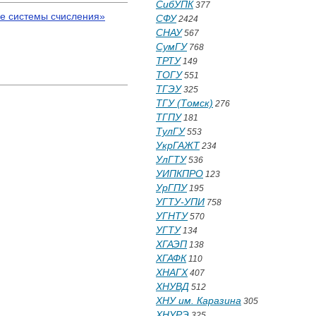
СибУПК
377
ые системы счисления»
СФУ
2424
СНАУ
567
СумГУ
768
ТРТУ
149
ТОГУ
551
ТГЭУ
325
ТГУ (Томск)
276
ТГПУ
181
ТулГУ
553
УкрГАЖТ
234
УлГТУ
536
УИПКПРО
123
УрГПУ
195
УГТУ-УПИ
758
УГНТУ
570
УГТУ
134
ХГАЭП
138
ХГАФК
110
ХНАГХ
407
ХНУВД
512
ХНУ им. Каразина
305
ХНУРЭ
325