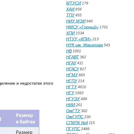
МТУСИ
179
ХАИ
656
ТПУ
455
НИУ МЭИ
640
НМСУ «Горный»
1701
ХПИ
1534
НТУУ «КПИ»
213
НУК им. Макарова
543
НВ
1001
НГАВТ
362
НГАУ
411
НГАСУ
817
НГМУ
665
НГПУ
214
еление и недостатки этого
НГТУ
4610
НГУ
1993
НГУЭУ
499
НИИ
201
ОмГТУ
302
ОмГУПС
230
СПбПК №4
115
ПГУПС
2489