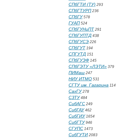
СПбГТИ (ТУ)
293
СПбГТУРП
236
СПбГУ
578
ГУАП
524
СПбГУНиПТ
291
СПбГУПТД
438
СПбГУСЭ
226
СПбГУТ
194
СПГУТД
151
СПбГУЭФ
145
СПбГЭТУ «ЛЭТИ»
379
ПИМаш
247
НИУ ИТМО
531
СГТУ им. Гагарина
114
СахГУ
278
СЗТУ
484
СибАГС
249
СибГАУ
462
СибГИУ
1654
СибГТУ
946
СГУПС
1473
СибГУТИ
2083