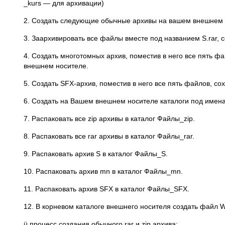
_kurs — для архивации)
2. Создать следующие обычные архивы на вашем внешнем носителе:
3. Заархивировать все файлы вместе под названием S.rar,
4. Создать многотомных архив, поместив в него все пять фа
внешнем носителе.
5. Создать SFX-архив, поместив в него все пять файлов, с
6. Создать на Вашем внешнем носителе каталоги под име
7. Распаковать все zip архивы в каталог Файлы_zip.
8. Распаковать все rar архивы в каталог Файлы_rar.
9. Распаковать архив S в каталог Файлы_S.
10. Распаковать архив mn в каталог Файлы_mn.
11. Распаковать архив SFX в каталог Файлы_SFX.
12. В корневом каталоге внешнего носителя создать файл W
ü процесс создания обычного rar и zip архива;