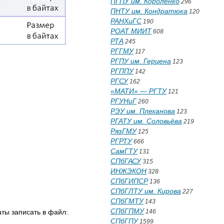
ПГПУ им. Короленко
296
ПНТУ им. Кондратюка
120
РАНХиГС
190
РОАТ МИИТ
608
РТА
245
РГГМУ
117
РГПУ им. Герцена
123
РГППУ
142
РГСУ
162
«МАТИ» — РГТУ
121
РГУНиГ
260
РЭУ им. Плеханова
123
РГАТУ им. Соловьёва
219
РязГМУ
125
РГРТУ
666
СамГТУ
131
СПбГАСУ
315
ИНЖЭКОН
328
СПбГИПСР
136
СПбГЛТУ им. Кирова
227
СПбГМТУ
143
СПбГПМУ
ты записать в файл:
146
СПбГПУ
1599