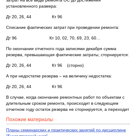
затрат на все виды ремонта ОС до достижения
установленного размера:
Дт 20, 26, 44 Кт 96
Списание фактических затрат при проведении ремонта:
Дт 96 Кт 10, 02, 70, 69, 23, 60…
По окончании отчетного года записями декабря сумма
резерва, превышающая фактические затраты, сторнируется:
Дт 20, 26, 44 Кт 96 (сторно)
А при недостатке резерва – на величину недостатка:
Дт 20, 26, 44 Кт 96
В случае, когда окончание ремонтных работ по объектам с
длительным сроком ремонта, происходит в следующем
отчетном году остаток резерва не сторнируется, а переходит
Похожие материалы
Планы семинарских и практических занятий по дисциплине