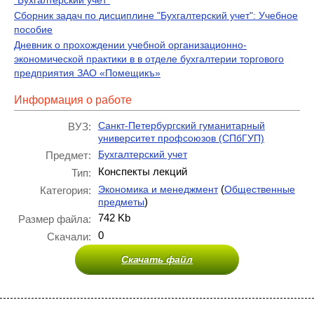
"Бухгалтерский учет"
Сборник задач по дисциплине "Бухгалтерский учет": Учебное
пособие
Дневник о прохождении учебной организационно-
экономической практики в в отделе бухгалтерии торгового
предприятия ЗАО «Помещикъ»
Информация о работе
Санкт-Петербургский гуманитарный
ВУЗ:
университет профсоюзов (СПбГУП)
Бухгалтерский учет
Предмет:
Конспекты лекций
Тип:
(
Экономика и менеджмент
Общественные
Категория:
)
предметы
742 Kb
Размер файла:
0
Скачали:
Скачать файл