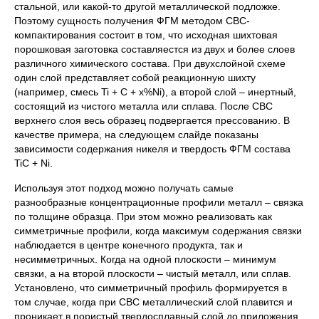
стальной, или какой-то другой металлической подложке.
Поэтому сущность получения ФГМ методом СВС-
компактирования состоит в том, что исходная шихтовая
порошковая заготовка составляестся из двух и более слоев
различного химического состава. При двухслойной схеме
один слой представляет собой реакционную шихту
(например, смесь Ti + C + x%Ni), а второй слой – инертный,
состоящий из чистого металла или сплава. После СВС
верхнего слоя весь образец подвергается прессованию. В
качестве примера, на следующем слайде показаны
зависимости содержания никеля и твердость ФГМ состава
TiC + Ni.
Используя этот подход можно получать самые
разнообразные концентрационные профили металл – связка
по толщине образца. При этом можно реализовать как
симметричные профили, когда максимум содержания связки
наблюдается в центре конечного продукта, так и
несимметричных. Когда на одной плоскости – минимум
связки, а на второй плоскости – чистый металл, или сплав.
Установлено, что симметричный профиль формируется в
том случае, когда при СВС металлический слой плавится и
проникает в пористый твердосплавный слой до приложения