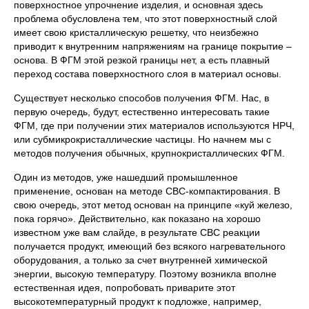
поверхностное упрочнение изделия, и основная здесь
проблема обусловлена тем, что этот поверхностный слой
имеет свою кристаллическую решетку, что неизбежно
приводит к внутренним напряжениям на границе покрытие –
основа. В ФГМ этой резкой границы нет, а есть плавный
переход состава поверхностного слоя в материал основы.
Существует несколько способов получения ФГМ. Нас, в
первую очередь, будут, естественно интересовать такие
ФГМ, где при получении этих материалов используются НРЧ,
или субмикрокристаллические частицы. Но начнем мы с
методов получения обычных, крупнокристаллических ФГМ.
Один из методов, уже нашедший промышленное
применение, основан на методе СВС-компактирования. В
свою очередь, этот метод основан на принципе «куй железо,
пока горячо». Действительно, как показано на хорошо
известном уже вам слайде, в результате СВС реакции
получается продукт, имеющий без всякого нагревательного
оборудования, а только за счет внутренней химической
энергии, высокую температуру. Поэтому возникла вполне
естественная идея, попробовать приварите этот
высокотемпературный продукт к подложке, например,