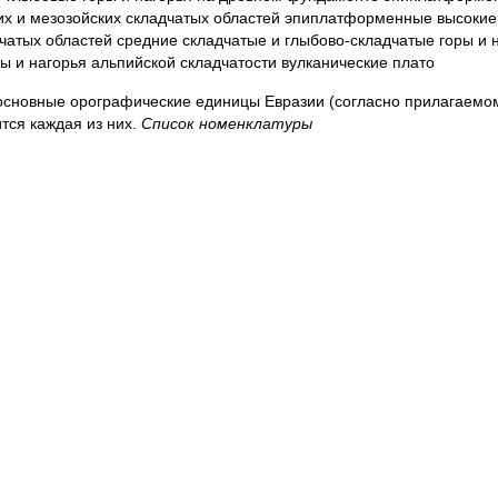
ких и мезозойских складчатых областей эпиплатформенные высокие
дчатых областей средние складчатые и глыбово-складчатые горы и 
ы и нагорья альпийской складчатости вулканические плато
ь основные орографические единицы Евразии (согласно прилагаем
ится каждая из них.
Список номенклатуры