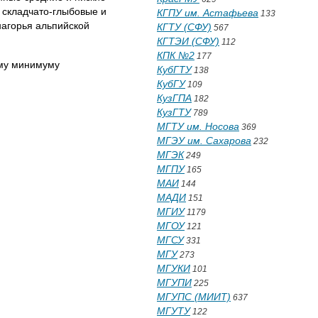
 складчато-глыбовые и
КГПУ им. Астафьева
133
нагорья альпийской
КГТУ (СФУ)
567
КГТЭИ (СФУ)
112
КПК №2
177
ому минимуму
КубГТУ
138
КубГУ
109
КузГПА
182
КузГТУ
789
МГТУ им. Носова
369
МГЭУ им. Сахарова
232
МГЭК
249
МГПУ
165
МАИ
144
МАДИ
151
МГИУ
1179
МГОУ
121
МГСУ
331
МГУ
273
МГУКИ
101
МГУПИ
225
МГУПС (МИИТ)
637
МГУТУ
122