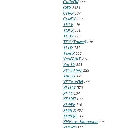
СибУПК
377
СФУ
2424
СНАУ
567
СумГУ
768
ТРТУ
149
ТОГУ
551
ТГЭУ
325
ТГУ (Томск)
276
ТГПУ
181
ТулГУ
553
УкрГАЖТ
234
УлГТУ
536
УИПКПРО
123
УрГПУ
195
УГТУ-УПИ
758
УГНТУ
570
УГТУ
134
ХГАЭП
138
ХГАФК
110
ХНАГХ
407
ХНУВД
512
ХНУ им. Каразина
305
ХНУРЭ
325