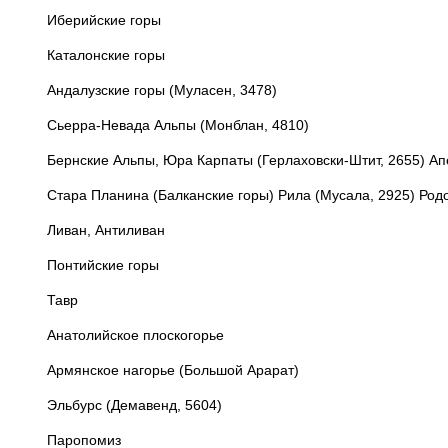
Иберийские горы
Каталонские горы
Андалузские горы (Муласен, 3478)
Сьерра-Невада Альпы (Монблан, 4810)
Бернские Альпы, Юра Карпаты (Герлаховски-Штит, 2655) Ап
Стара Планина (Балканские горы) Рила (Мусала, 2925) Ро
Ливан, Антиливан
Понтийские горы
Тавр
Анатолийское плоскогорье
Армянское нагорье (Большой Арарат)
Эльбурс (Демавенд, 5604)
Паропомиз