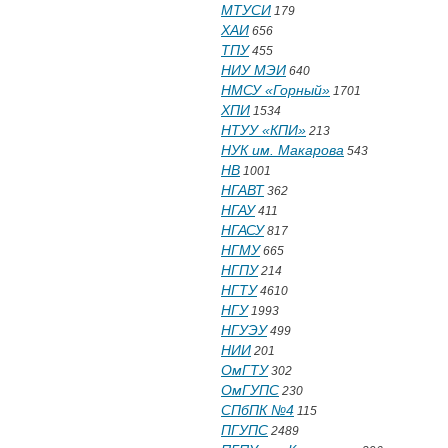
МТУСИ
179
ХАИ
656
ТПУ
455
НИУ МЭИ
640
НМСУ «Горный»
1701
ХПИ
1534
НТУУ «КПИ»
213
НУК им. Макарова
543
НВ
1001
НГАВТ
362
НГАУ
411
НГАСУ
817
НГМУ
665
НГПУ
214
НГТУ
4610
НГУ
1993
НГУЭУ
499
НИИ
201
ОмГТУ
302
ОмГУПС
230
СПбПК №4
115
ПГУПС
2489