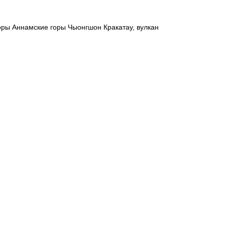
оры Аннамские горы Чыонгшон Кракатау, вулкан