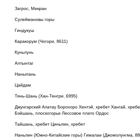
Загрос, Мекран
Сулеймановы горы
Гиндукуш
Каракорум (Чогори, 8611)
Куньлунь
Алтынтаг
Наныпань
Цайдам
Тянь-Шань (Хан-Тенгри, 6995)
Джунгарский Алатау Борохоро Хентэй, хребет Хангай, хреб
Бэйшань, плоскогорье Лессовое плато Ордос
Тайшань, хребет Циньлин, хребет
Наньлин (Южно-Китайские горы) Гималаи (Джомолунгма, 88