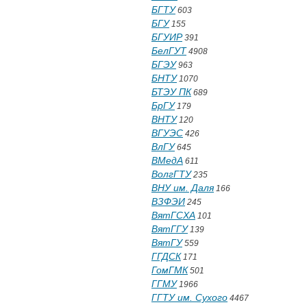
БГТУ
603
БГУ
155
БГУИР
391
БелГУТ
4908
БГЭУ
963
БНТУ
1070
БТЭУ ПК
689
БрГУ
179
ВНТУ
120
ВГУЭС
426
ВлГУ
645
ВМедА
611
ВолгГТУ
235
ВНУ им. Даля
166
ВЗФЭИ
245
ВятГСХА
101
ВятГГУ
139
ВятГУ
559
ГГДСК
171
ГомГМК
501
ГГМУ
1966
ГГТУ им. Сухого
4467