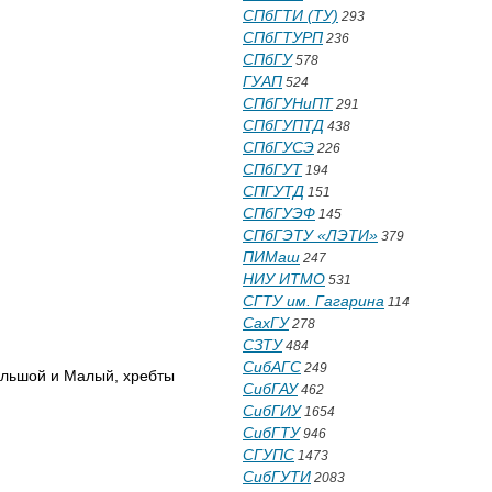
СПбГТИ (ТУ)
293
СПбГТУРП
236
СПбГУ
578
ГУАП
524
СПбГУНиПТ
291
СПбГУПТД
438
СПбГУСЭ
226
СПбГУТ
194
СПГУТД
151
СПбГУЭФ
145
СПбГЭТУ «ЛЭТИ»
379
ПИМаш
247
НИУ ИТМО
531
СГТУ им. Гагарина
114
СахГУ
278
СЗТУ
484
СибАГС
249
Большой и Малый, хребты
СибГАУ
462
СибГИУ
1654
СибГТУ
946
СГУПС
1473
СибГУТИ
2083