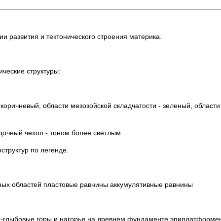
и развития и тектонического строения материка.
ческие структуры:
коричневый, области мезозойской складчатости - зеленый, области
дочный чехол - тоном более светлым.
структур по легенде.
ных областей пластовые равнины аккумулятивные равнины
о-глыбовые горы и нагорья на древнем фундаменте эпиплатформе