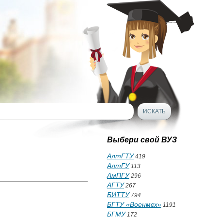
Выбери свой ВУЗ
АлтГТУ
419
АлтГУ
113
АмПГУ
296
АГТУ
267
БИТТУ
794
БГТУ «Военмех»
1191
БГМУ
172