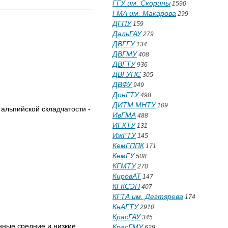
ГГУ им. Скорины
1590
ГМА им. Макарова
299
ДГПУ
159
ДальГАУ
279
ДВГГУ
134
ДВГМУ
408
ДВГТУ
936
ДВГУПС
305
ДВФУ
949
ДонГТУ
498
ДИТМ МНТУ
109
 альпийской складчатости -
ИвГМА
488
ИГХТУ
131
ИжГТУ
145
КемГППК
171
КемГУ
508
КГМТУ
270
КировАТ
147
КГКСЭП
407
КГТА им. Дегтярева
174
КнАГТУ
2910
КрасГАУ
345
нные средние и низкие
КрасГМУ
629