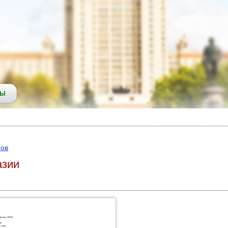
СЫ
нов
азии