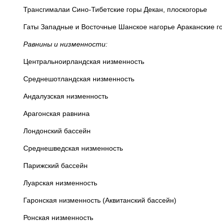
Трансгималаи Сино-Тибетские горы Декан, плоскогорье
Гаты Западные и Восточные Шанское нагорье Араканские г
Равнины и низменности:
Центральноирландская низменность
Среднешотландская низменность
Андалузская низменность
Арагонская равнина
Лондонский бассейн
Среднешведская низменность
Парижский бассейн
Луарская низменность
Гаронская низменность (Аквитанский бассейн)
Ронская низменность