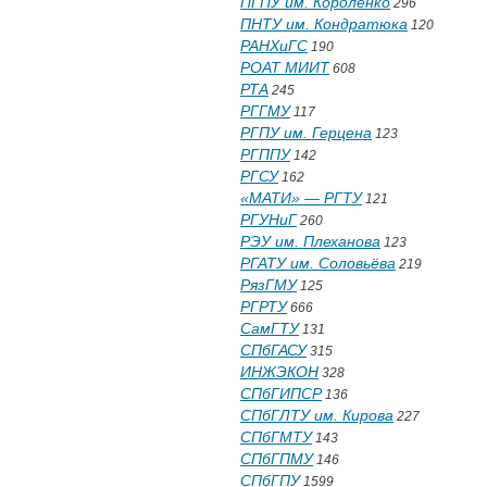
ПГПУ им. Короленко
296
ПНТУ им. Кондратюка
120
РАНХиГС
190
РОАТ МИИТ
608
РТА
245
РГГМУ
117
РГПУ им. Герцена
123
РГППУ
142
РГСУ
162
«МАТИ» — РГТУ
121
РГУНиГ
260
РЭУ им. Плеханова
123
РГАТУ им. Соловьёва
219
РязГМУ
125
РГРТУ
666
СамГТУ
131
СПбГАСУ
315
ИНЖЭКОН
328
СПбГИПСР
136
СПбГЛТУ им. Кирова
227
СПбГМТУ
143
СПбГПМУ
146
СПбГПУ
1599