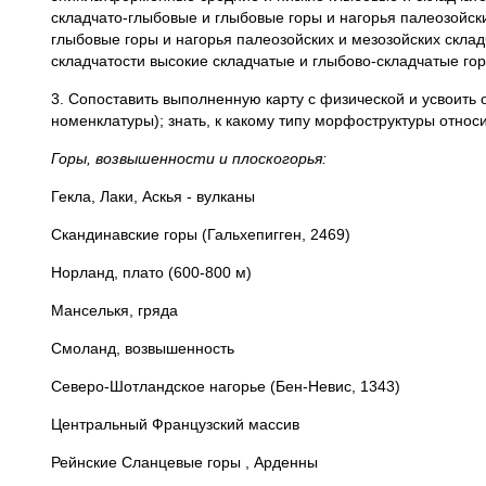
складчато-глыбовые и глыбовые горы и нагорья палеозойс
глыбовые горы и нагорья палеозойских и мезозойских скла
складчатости высокие складчатые и глыбово-складчатые гор
3. Сопоставить выполненную карту с физической и усвоит
номенклатуры); знать, к какому типу морфоструктуры относ
Горы, возвышенности и плоскогорья:
Гекла, Лаки, Аскья - вулканы
Скандинавские горы (Гальхепигген, 2469)
Норланд, плато (600-800 м)
Манселькя, гряда
Смоланд, возвышенность
Северо-Шотландское нагорье (Бен-Невис, 1343)
Центральный Французский массив
Рейнские Сланцевые горы , Арденны