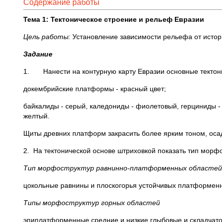
Содержание работы
Тема 1: Тектоническое строение и рельеф Евразии
Цель работы:
Установление зависимости рельефа от истори
Задание
1. Нанести на контурную карту Евразии основные тектони
докембрийские платформы - красный цвет;
байкалиды - серый, каледониды - фиолетовый, герциниды - 
желтый.
Щиты древних платформ закрасить более ярким тоном, оса
2. На тектонической основе штриховкой показать тип морфо
Тип морфоструктур равнинно-платформенных областей
цокольные равнины и плоскогорья устойчивых платформен
Типы морфоструктур горных областей
эпиплатформенные средние и низкие глыбовые и складчат