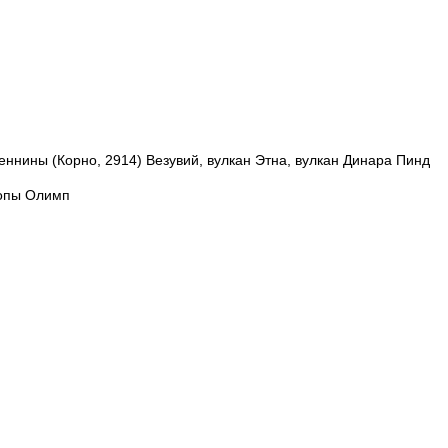
еннины (Корно, 2914) Везувий, вулкан Этна, вулкан Динара Пинд
допы Олимп