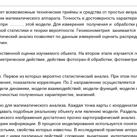
ет всевозможные технические приёмы и средства от простых визу
 математического аппарата. Точность и достоверность характери
х при ………. этой модели. Для измерения получения и обработки ре
ой статистики и теории вероятности. Геоиконометрия занимается
стический анализ позволяет по данным измерений оценить распре
чин.
ественной оценки изучаемого обьекта. На втором этапе изучается 
етрическое действие, действие фотогран-й обработки, фотометри
. Первое из которых вероятно статистический анализ. При этом п
еления, показатели корреляции. По 2 направлению осуществляетс
дели динамики, модели взаимодействий, модели функций, модели 
очностью полученных характеристик, значений.
 для математического анализа. Каждая точка карты с координатам
здавать подобные реальному объекту или явлению модели. Раздел
еского изображения достаточно прочно картографический анализ…
еории информации. В процессе моделирования используется поняти
остыми, свойства которых известны. В исследуемой практике аппр
ие с ними различных действий: сложение, вычитание, интегрирова