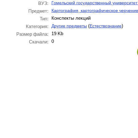
Гомельский государственный университет
ВУЗ:
Картография, картографическое черчени
Предмет:
Конспекты лекций
Тип:
(
)
Другие предметы
Естествознание
Категория:
19 Kb
Размер файла:
0
Скачали: