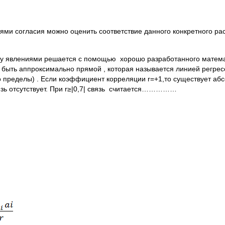
ми согласия можно оценить соответствие данного конкретного ра
ду явлениями решается с помощью хорошо разработанного матема
 быть аппроксимально прямой , которая называется линией регресс
 пределы) . Если коэффициент корреляции r=+1,то существует абс
связь отсутствует. При r≥|0,7| связь считается……………