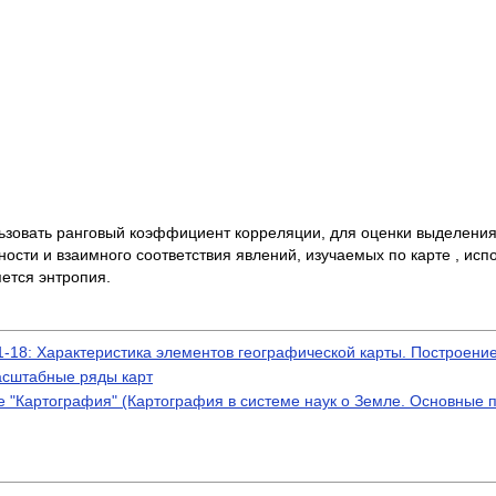
льзовать ранговый коэффициент корреляции, для оценки выделени
ости и взаимного соответствия явлений, изучаемых по карте , ис
ется энтропия.
18: Характеристика элементов географической карты. Построение
асштабные ряды карт
 "Картография" (Картография в системе наук о Земле. Основные 