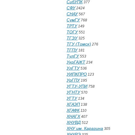
СибУПК
377
СФУ
2424
СНАУ
567
СумГУ
768
ТРТУ
149
ТОГУ
551
ТГЭУ
325
ТГУ (Томск)
276
ТГПУ
181
ТулГУ
553
УкрГАЖТ
234
УлГТУ
536
УИПКПРО
123
УрГПУ
195
УГТУ-УПИ
758
УГНТУ
570
УГТУ
134
ХГАЭП
138
ХГАФК
110
ХНАГХ
407
ХНУВД
512
ХНУ им. Каразина
305
ХНУРЭ
325