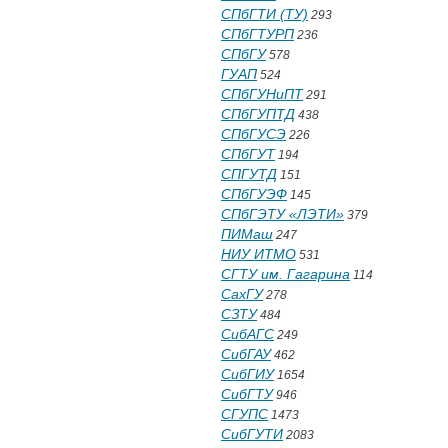
СПбГТИ (ТУ)
293
СПбГТУРП
236
СПбГУ
578
ГУАП
524
СПбГУНиПТ
291
СПбГУПТД
438
СПбГУСЭ
226
СПбГУТ
194
СПГУТД
151
СПбГУЭФ
145
СПбГЭТУ «ЛЭТИ»
379
ПИМаш
247
НИУ ИТМО
531
СГТУ им. Гагарина
114
СахГУ
278
СЗТУ
484
СибАГС
249
СибГАУ
462
СибГИУ
1654
СибГТУ
946
СГУПС
1473
СибГУТИ
2083