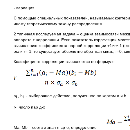
- вариация
С помощью специальных показателей, называемых критерия
иному теоретическому закону распределения .
2 типичная исследуемая задача – оценка взаимосвязи меж
аппарата т. корреляции. Если показатель корреляции может
вычислению коэффициента парной корреляции +1≥r≥-1 (его
если r=-1, то существует абсолютно обратная связь, r=0, 
Коэффициент корреляции вычисляется по формуле:
a
, b
- выборочное действие, полученное по картам a и b
i
I
r- число пар д-х
Ma, Mb – соотв-х знач-я ср-е, определение