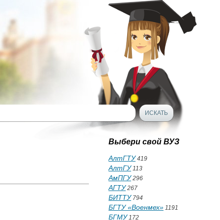
Выбери свой ВУЗ
АлтГТУ
419
АлтГУ
113
АмПГУ
296
АГТУ
267
БИТТУ
794
БГТУ «Военмех»
1191
БГМУ
172