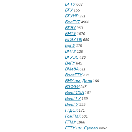
БГТУ
603
БГУ
155
БГУИР
391
БелГУТ
4908
БГЭУ
963
БНТУ
1070
БТЭУ ПК
689
БрГУ
179
ВНТУ
120
ВГУЭС
426
ВлГУ
645
ВМедА
611
ВолгГТУ
235
ВНУ им. Даля
166
ВЗФЭИ
245
ВятГСХА
101
ВятГГУ
139
ВятГУ
559
ГГДСК
171
ГомГМК
501
ГГМУ
1966
ГГТУ им. Сухого
4467