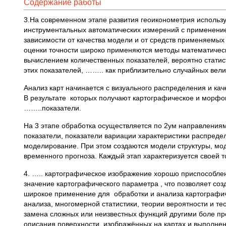
Содержание работы
3.На современном этапе развития геоиконометрия использу
инструментальных автоматических измерений с применением
зависимости от качества модели и от средств применяемы
оценки точности широко применяются методы математическ
вычислением количественных показателей, вероятно стати
этих показателей, …….. как приблизительно случайных вели
Анализ карт начинается с визуального распределения и кач
В результате которых получают картографическое и морфом
……..показатели.
На 3 этапе обработка осуществляется по 2ум направлениям
показатели, показатели вариации характеристики распред
моделирование. При этом создаются модели структуры, мо
временного прогноза. Каждый этап характеризуется своей т
4. ….. картографическое изображение хорошо приспособлено
значение картографического параметра , что позволяет со
широкое применение для обработки и анализа картографич
анализа, многомерной статистики, теории вероятности и т
замена сложных или неизвестных функций другими боле пр
описания поверхности, изображённых на картах и выполнен