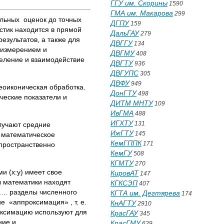
ГГУ им. Скорины
1590
ГМА им. Макарова
299
альных оценок до точных
ДГПУ
159
стик находится в прямой
ДальГАУ
279
зультатов, а также для
ДВГГУ
134
 измерением и
ДВГМУ
408
деление и взаимодействие
ДВГТУ
936
ДВГУПС
305
ДВФУ
949
геоиконическая обработка.
ДонГТУ
498
ческие показатели и
ДИТМ МНТУ
109
ИвГМА
488
ИГХТУ
131
олучают средние
ИжГТУ
145
я математическое
КемГППК
171
пространственно
КемГУ
508
КГМТУ
270
и (х:у) имеет свое
КировАТ
147
ы математики находят
КГКСЭП
407
.. разделы численного
КГТА им. Дегтярева
174
е «аппроксимация» , т. е.
КнАГТУ
2910
оксимацию используют для
КрасГАУ
345
ние и
КрасГМУ
629