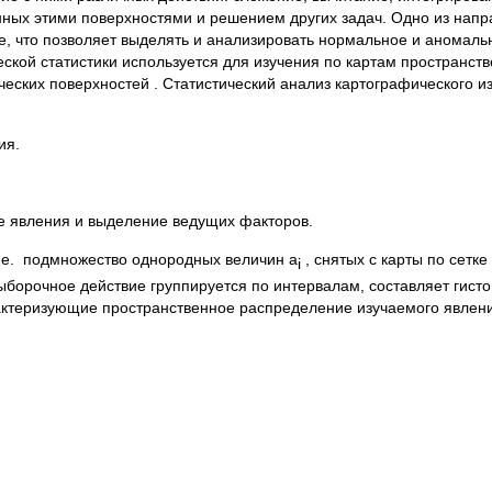
ных этими поверхностями и решением других задач. Одно из напр
 что позволяет выделять и анализировать нормальное и аномальн
кой статистики используется для изучения по картам пространст
ческих поверхностей . Статистический анализ картографического 
ия.
ие явления и выделение ведущих факторов.
т.е. подмножество однородных величин а
, снятых с карты по сетке
i
Выборочное действие группируется по интервалам, составляет гис
арактеризующие пространственное распределение изучаемого явлен