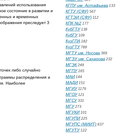
авлений использования
КГПУ им. Астафьева
133
ое состояние в развитии и
КГТУ (СФУ)
567
венных и временных
КГТЭИ (СФУ)
112
изображения преследует 3
КПК №2
177
КубГТУ
138
КубГУ
109
КузГПА
182
КузГТУ
789
МГТУ им. Носова
369
МГЭУ им. Сахарова
232
МГЭК
249
 точек либо случайно
МГПУ
165
МАИ
тограммы распределения и
144
МАДИ
ия. Наиболее
151
МГИУ
1179
МГОУ
121
МГСУ
331
МГУ
273
МГУКИ
101
МГУПИ
225
МГУПС (МИИТ)
637
МГУТУ
122