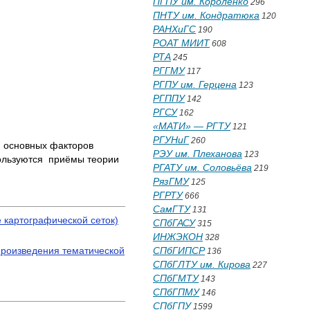
ПГПУ им. Короленко
296
ПНТУ им. Кондратюка
120
РАНХиГС
190
РОАТ МИИТ
608
РТА
245
РГГМУ
117
РГПУ им. Герцена
123
РГППУ
142
РГСУ
162
«МАТИ» — РГТУ
121
РГУНиГ
260
я основных факторов
РЭУ им. Плеханова
123
пользуются приёмы теории
РГАТУ им. Соловьёва
219
РязГМУ
125
РГРТУ
666
СамГТУ
131
 картографической сеток)
СПбГАСУ
315
ИНЖЭКОН
328
СПбГИПСР
произведения тематической
136
СПбГЛТУ им. Кирова
227
СПбГМТУ
143
СПбГПМУ
146
СПбГПУ
1599