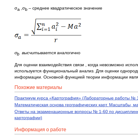
σ
,σ
– среднее квадратическое значение
a
b
σ
высчитывается
аналогично
b
Для оценки взаимодействия связи , когда невозможно испо
используется функциональный анализ. Для оценки однородн
информации. Основной функцией теории информации явля
Похожие материалы
Практикум курса «Картография» (Лабораторные работы № 1-
Математическая основа географических карт. Масштабы, м
Ответы на экзаменационные вопросы № 1-60 по дисциплине
картографии)
Информация о работе