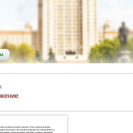
СЫ
е
ажение