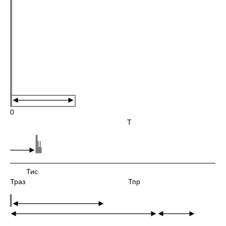
0
Т
Тис
Траз Тпр