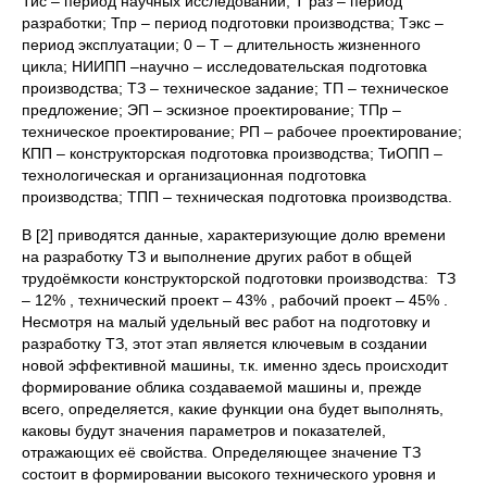
Тис – период научных исследований; Т раз – период
разработки; Тпр – период подготовки производства; Тэкс –
период эксплуатации; 0 – Т – длительность жизненного
цикла; НИИПП –научно – исследовательская подготовка
производства; ТЗ – техническое задание; ТП – техническое
предложение; ЭП – эскизное проектирование; ТПр –
техническое проектирование; РП – рабочее проектирование;
КПП – конструкторская подготовка производства; ТиОПП –
технологическая и организационная подготовка
производства; ТПП – техническая подготовка производства.
В [2] приводятся данные, характеризующие долю времени
на разработку ТЗ и выполнение других работ в общей
трудоёмкости конструкторской подготовки производства: ТЗ
– 12% , технический проект – 43% , рабочий проект – 45% .
Несмотря на малый удельный вес работ на подготовку и
разработку ТЗ, этот этап является ключевым в создании
новой эффективной машины, т.к. именно здесь происходит
формирование облика создаваемой машины и, прежде
всего, определяется, какие функции она будет выполнять,
каковы будут значения параметров и показателей,
отражающих её свойства. Определяющее значение ТЗ
состоит в формировании высокого технического уровня и