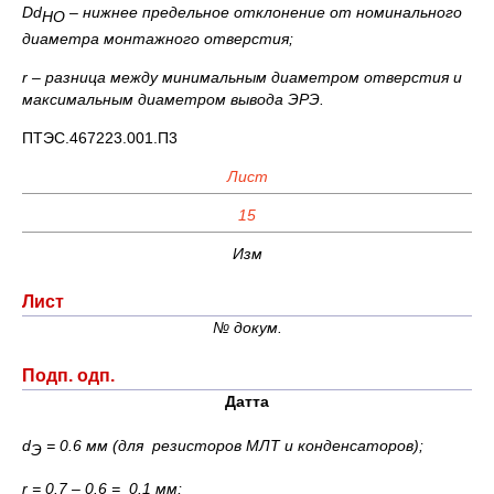
D
d
– нижнее предельное отклонение от номинального
НО
диаметра монтажного отверстия;
r – разница между минимальным диаметром отверстия и
максимальным диаметром вывода ЭРЭ.
ПТЭС.467223.001.П3
Лист
15
Изм
Лист
№ докум.
Подп. одп.
Датта
d
= 0.6 мм (для резисторов МЛТ и конденсаторов);
Э
r
= 0.7 – 0.6 = 0.1 мм;