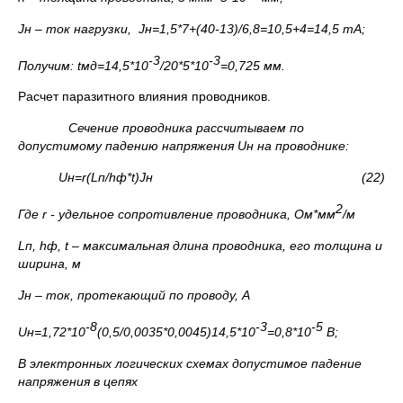
J
н – ток нагрузки,
J
н=1,5*7+(40-13)/6,8=10,5+4=14,5
mA
;
-3
-3
Получим:
t
мд=14,5*10
/20*5*10
=0,725 мм.
Расчет паразитного влияния проводников.
Сечение проводника рассчитываем по
допустимому падению напряжения
U
н на проводнике:
U
н=
r
(
L
п/
h
ф*
t
)
J
н (22)
2
Где
r
- удельное сопротивление проводника, Ом*мм
/м
L
п,
h
ф,
t
– максимальная длина проводника, его толщина и
ширина, м
J
н – ток, протекающий по проводу, А
-8
-3
-5
U
н=1,72*10
(0,5/0,0035*0,0045)14,5*10
=0,8*10
В;
В электронных логических схемах допустимое падение
напряжения в цепях