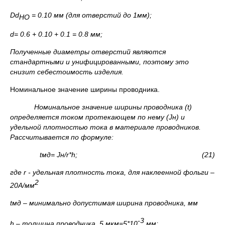
D
d
= 0.10 мм (для отверстий до 1мм);
НО
d
= 0.6 + 0.10 + 0.1 = 0.8 мм;
Полученные диаметры отверстий являются
стандартными и унифицированными, поэтому это
снизит себестоимость изделия.
Номинальное значение ширины проводника.
Номинальное значение ширины проводника (
t
)
определяется током протекающем по нему (
J
н) и
удельной плотностью тока в материале проводников.
Рассчитывается по формуле:
t
мд
= J
н
/
r
*h; (21)
где
r
- удельная плотность тока, для наклеенной фольги –
2
20А/мм
t
мд – минимально допустимая ширина проводника, мм
-3
h
– толщина проводника, 5 мкм=5*10
мм;