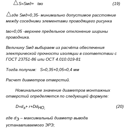
S=S
мд
+ t
во
(19)
где
S
мд=0,35- минимально допустимое расстояние
между соседними элементами проводящего рисунка
t
во=0,05 -верхнее предельное отклонение ширины
проводника.
Величину
S
мд выбираем из расчёта обеспечения
электрической прочности изоляции в соответствии с
ГОСТ 23751-86 или ОСТ 4.010.019-81
Тогда получим:
S
=0,35+0,05=0,4 мм
Расчет диаметров отверстий.
Номинальное значение диаметров монтажных
отверстий определяется по следующей формуле:
D=d
+ r+
D
d
(20)
э
НО
,
где
d
– максимальный диаметр вывода
Э
устанавливаемого ЭРЭ;