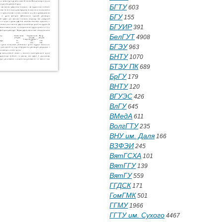
БГТУ
603
БГУ
155
БГУИР
391
БелГУТ
4908
БГЭУ
963
БНТУ
1070
БТЭУ ПК
689
БрГУ
179
ВНТУ
120
ВГУЭС
426
ВлГУ
645
ВМедА
611
ВолгГТУ
235
ВНУ им. Даля
166
ВЗФЭИ
245
ВятГСХА
101
ВятГГУ
139
ВятГУ
559
ГГДСК
171
ГомГМК
501
ГГМУ
1966
ГГТУ им. Сухого
4467