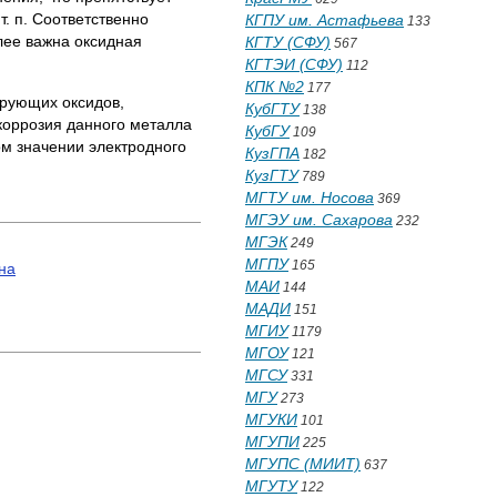
. п. Соответственно
КГПУ им. Астафьева
133
лее важна оксидная
КГТУ (СФУ)
567
КГТЭИ (СФУ)
112
КПК №2
177
ирующих оксидов,
КубГТУ
138
 коррозия данного металла
КубГУ
109
ом значении электродного
КузГПА
182
КузГТУ
789
МГТУ им. Носова
369
МГЭУ им. Сахарова
232
МГЭК
249
МГПУ
165
на
МАИ
144
МАДИ
151
МГИУ
1179
МГОУ
121
МГСУ
331
МГУ
273
МГУКИ
101
МГУПИ
225
МГУПС (МИИТ)
637
МГУТУ
122