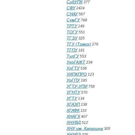
СибУПК
377
СФУ
2424
СНАУ
567
СумГУ
768
ТРТУ
149
ТОГУ
551
ТГЭУ
325
ТГУ (Томск)
276
ТГПУ
181
ТулГУ
553
УкрГАЖТ
234
УлГТУ
536
УИПКПРО
123
УрГПУ
195
УГТУ-УПИ
758
УГНТУ
570
УГТУ
134
ХГАЭП
138
ХГАФК
110
ХНАГХ
407
ХНУВД
512
ХНУ им. Каразина
305
ХНУРЭ
325