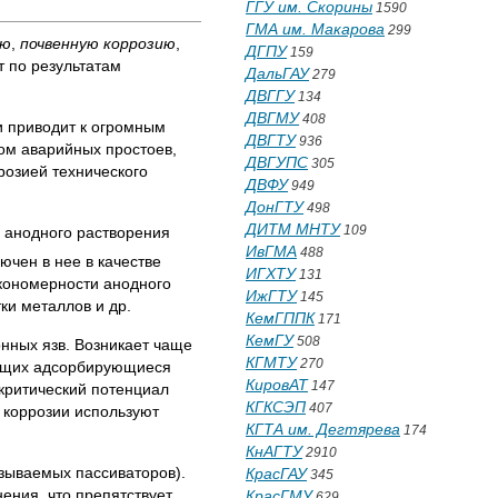
ГГУ им. Скорины
1590
ГМА им. Макарова
299
ию
,
почвенную коррозию
,
ДГПУ
159
т по результатам
ДальГАУ
279
ДВГГУ
134
ДВГМУ
408
ии приводит к огромным
ДВГТУ
936
том аварийных простоев,
ДВГУПС
305
ррозией технического
ДВФУ
949
ДонГТУ
498
ДИТМ МНТУ
109
 анодного растворения
ИвГМА
488
ючен в нее в качестве
ИГХТУ
131
акономерности анодного
ИжГТУ
145
ки металлов и др.
КемГППК
171
КемГУ
508
онных язв. Возникает чаще
КГМТУ
270
ржащих адсорбирующиеся
КировАТ
147
критический потенциал
КГКСЭП
407
 коррозии используют
КГТА им. Дегтярева
174
КнАГТУ
2910
азываемых пассиваторов).
КрасГАУ
345
ния, что препятствует
КрасГМУ
629