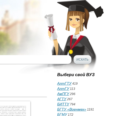
Выбери свой ВУЗ
АлтГТУ
419
АлтГУ
113
АмПГУ
296
АГТУ
267
БИТТУ
794
БГТУ «Военмех»
1191
БГМУ
172