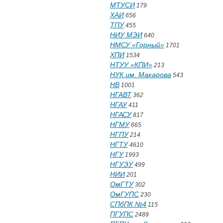
МТУСИ
179
ХАИ
656
ТПУ
455
НИУ МЭИ
640
НМСУ «Горный»
1701
ХПИ
1534
НТУУ «КПИ»
213
НУК им. Макарова
543
НВ
1001
НГАВТ
362
НГАУ
411
НГАСУ
817
НГМУ
665
НГПУ
214
НГТУ
4610
НГУ
1993
НГУЭУ
499
НИИ
201
ОмГТУ
302
ОмГУПС
230
СПбПК №4
115
ПГУПС
2489