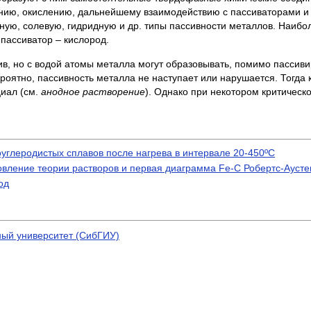
нию, окислению, дальнейшему взаимодействию с пассиваторами и т
ную, солевую, гидридную и др. типы пассивности металлов. Наибо
пассиватор – кислород.
ив, но с водой атомы металла могут образовывать, помимо пассив
роятно, пассивность металла не наступает или нарушается. Тогда
циал (см.
анодное растворение
). Однако при некотором критическ
углеродистых сплавов после нагрева в интервале 20-450ºС
новление теории растворов и первая диаграмма Fe-С Робертс-Аусте
од
ный университет (СибГИУ)