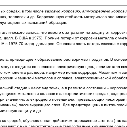
ых средах, в том числе
газовую коррозию
,
атмосферную корроз
зках, топливах и др. Коррозионную стойкость материалов оцениваю
плуатационных испытаний образцов.
таллического запаса, что вместе с затратами на защиту от корроз
д. долл. В США в 1975). Полные потери от коррозии металла с уче
США в 1975 70 млрд. долларов. Основная часть потерь связана с ко
лла, приводящее к образованию растворимых продуктов. В основе
огут отводится во внешнюю электрическую цепь, если металл вкл
го компонента раствора, например ионов водорода. Механизм и з
оррозии и защитой металлов и сплавов, электрохимической обработ
чальной стадии имеют вид точек, а в развитом состоянии – коррози
ирующихся металлов и сплавов в электролитических средах, соде
 при значениях электродного потенциала, превышающих некоторый 
чивание») пассивирующего слоя. Для предотвращения питтинговой
мическую защиту и др.
со средой, обусловленная действием агрессивных агентов (так н
бразуют с ним самостоятельные твердофазные химические соедине