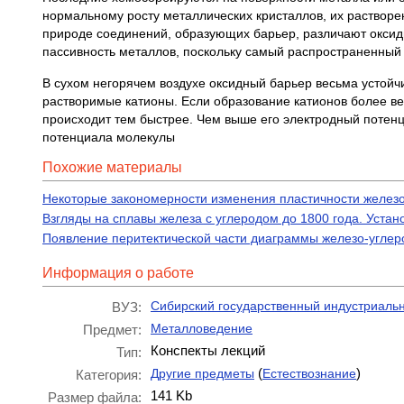
нормальному росту металлических кристаллов, их растворе
природе соединений, образующих барьер, различают оксид
пассивность металлов, поскольку самый распространенный 
В сухом негорячем воздухе оксидный барьер весьма устойч
растворимые катионы. Если образование катионов более ве
происходит тем быстрее. Чем выше его электродный потен
потенциала молекулы
Похожие материалы
Некоторые закономерности изменения пластичности железо
Взгляды на сплавы железа с углеродом до 1800 года. Уста
Появление перитектической части диаграммы железо-углер
Информация о работе
Сибирский государственный индустриаль
ВУЗ:
Металловедение
Предмет:
Конспекты лекций
Тип:
(
)
Другие предметы
Естествознание
Категория:
141 Kb
Размер файла: