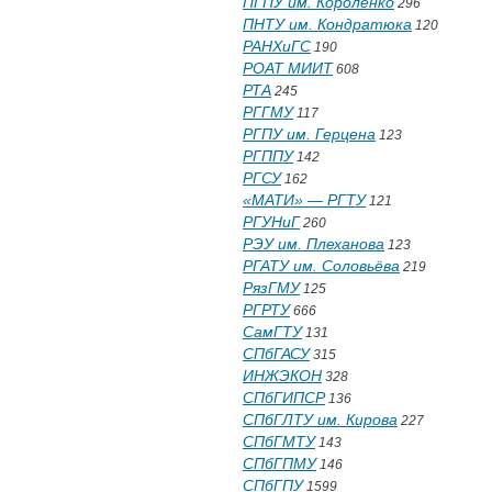
ПГПУ им. Короленко
296
ПНТУ им. Кондратюка
120
РАНХиГС
190
РОАТ МИИТ
608
РТА
245
РГГМУ
117
РГПУ им. Герцена
123
РГППУ
142
РГСУ
162
«МАТИ» — РГТУ
121
РГУНиГ
260
РЭУ им. Плеханова
123
РГАТУ им. Соловьёва
219
РязГМУ
125
РГРТУ
666
СамГТУ
131
СПбГАСУ
315
ИНЖЭКОН
328
СПбГИПСР
136
СПбГЛТУ им. Кирова
227
СПбГМТУ
143
СПбГПМУ
146
СПбГПУ
1599