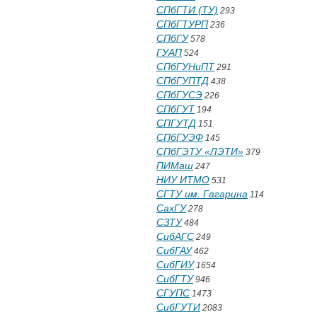
СПбГТИ (ТУ)
293
СПбГТУРП
236
СПбГУ
578
ГУАП
524
СПбГУНиПТ
291
СПбГУПТД
438
СПбГУСЭ
226
СПбГУТ
194
СПГУТД
151
СПбГУЭФ
145
СПбГЭТУ «ЛЭТИ»
379
ПИМаш
247
НИУ ИТМО
531
СГТУ им. Гагарина
114
СахГУ
278
СЗТУ
484
СибАГС
249
СибГАУ
462
СибГИУ
1654
СибГТУ
946
СГУПС
1473
СибГУТИ
2083