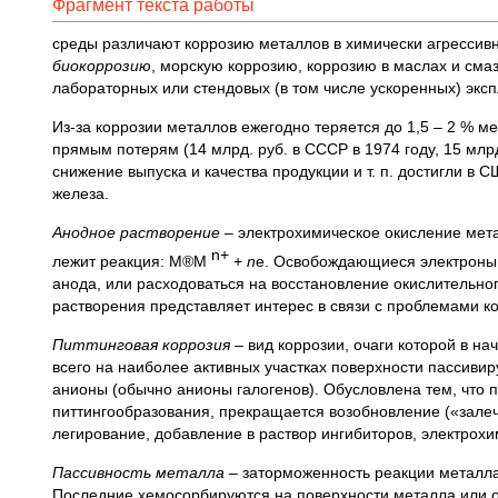
Фрагмент текста работы
среды различают коррозию металлов в химически агрессивн
биокоррозию
, морскую коррозию, коррозию в маслах и сма
лабораторных или стендовых (в том числе ускоренных) экс
Из-за коррозии металлов ежегодно теряется до 1,5 – 2 % ме
прямым потерям (14 млрд. руб. в СССР в 1974 году, 15 млр
снижение выпуска и качества продукции и т. п. достигли в 
железа.
Анодное растворение
– электрохимическое окисление мета
n+
лежит реакция: М®М
+
n
e. Освобождающиеся электроны м
анода, или расходоваться на восстановление окислительно
растворения представляет интерес в связи с проблемами к
Питтинговая коррозия
– вид коррозии, очаги которой в на
всего на наиболее активных участках поверхности пассив
анионы (обычно анионы галогенов). Обусловлена тем, что
питтингообразования, прекращается возобновление («зале
легирование, добавление в раствор ингибиторов, электрохи
Пассивность металла
– заторможенность реакции металла 
Последние хемосорбируются на поверхности металла или о