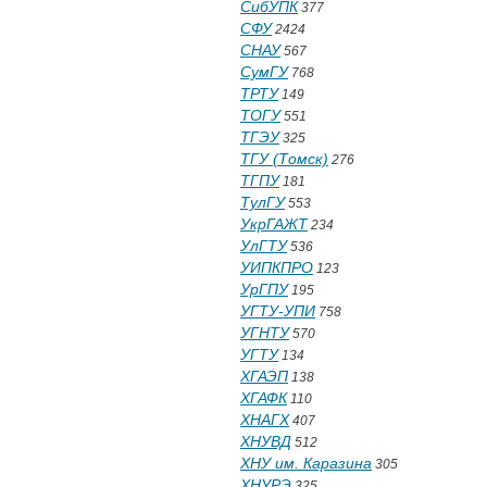
СибУПК
377
СФУ
2424
СНАУ
567
СумГУ
768
ТРТУ
149
ТОГУ
551
ТГЭУ
325
ТГУ (Томск)
276
ТГПУ
181
ТулГУ
553
УкрГАЖТ
234
УлГТУ
536
УИПКПРО
123
УрГПУ
195
УГТУ-УПИ
758
УГНТУ
570
УГТУ
134
ХГАЭП
138
ХГАФК
110
ХНАГХ
407
ХНУВД
512
ХНУ им. Каразина
305
ХНУРЭ
325