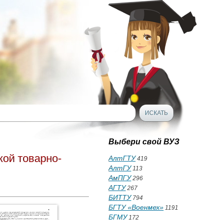
Выбери свой ВУЗ
кой товарно-
АлтГТУ
419
АлтГУ
113
АмПГУ
296
АГТУ
267
БИТТУ
794
БГТУ «Военмех»
1191
БГМУ
172