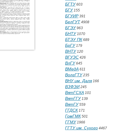
БГТУ
603
БГУ
155
БГУИР
391
БелГУТ
4908
БГЭУ
963
БНТУ
1070
БТЭУ ПК
689
БрГУ
179
ВНТУ
120
ВГУЭС
426
ВлГУ
645
ВМедА
611
ВолгГТУ
235
ВНУ им. Даля
166
ВЗФЭИ
245
ВятГСХА
101
ВятГГУ
139
ВятГУ
559
ГГДСК
171
ГомГМК
501
ГГМУ
1966
ГГТУ им. Сухого
4467