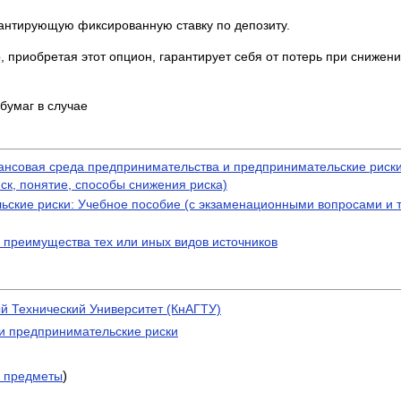
арантирующую фиксированную ставку по депозиту.
 приобретая этот опцион, гарантирует себя от потерь при снижен
бумаг в случае
ансовая среда предпринимательства и предпринимательские риски
к, понятие, способы снижения риска)
ские риски: Учебное пособие (с экзаменационными вопросами и 
 преимущества тех или иных видов источников
й Технический Университет (КнАГТУ)
и предпринимательские риски
)
 предметы