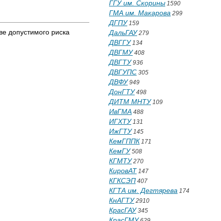
ГГУ им. Скорины
1590
ГМА им. Макарова
299
ДГПУ
159
ве допустимого риска
ДальГАУ
279
ДВГГУ
134
ДВГМУ
408
ДВГТУ
936
ДВГУПС
305
ДВФУ
949
ДонГТУ
498
ДИТМ МНТУ
109
ИвГМА
488
ИГХТУ
131
ИжГТУ
145
КемГППК
171
КемГУ
508
КГМТУ
270
КировАТ
147
КГКСЭП
407
КГТА им. Дегтярева
174
КнАГТУ
2910
КрасГАУ
345
КрасГМУ
629