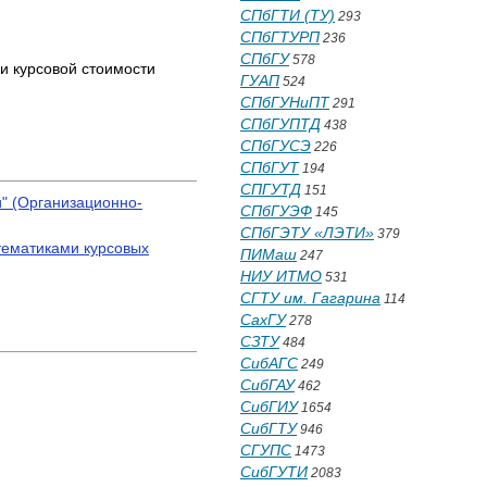
СПбГТИ (ТУ)
293
СПбГТУРП
236
СПбГУ
578
ии курсовой стоимости
ГУАП
524
СПбГУНиПТ
291
СПбГУПТД
438
СПбГУСЭ
226
СПбГУТ
194
СПГУТД
151
" (Организационно-
СПбГУЭФ
145
СПбГЭТУ «ЛЭТИ»
379
тематиками курсовых
ПИМаш
247
НИУ ИТМО
531
СГТУ им. Гагарина
114
СахГУ
278
СЗТУ
484
СибАГС
249
СибГАУ
462
СибГИУ
1654
СибГТУ
946
СГУПС
1473
СибГУТИ
2083