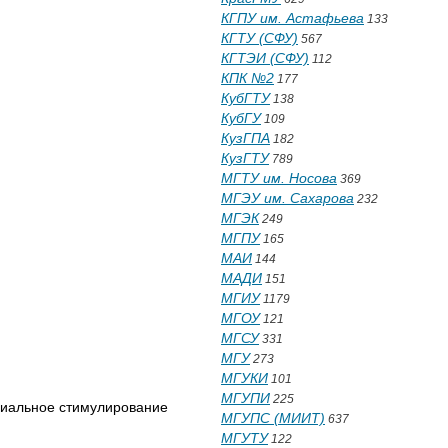
КГПУ им. Астафьева
133
КГТУ (СФУ)
567
КГТЭИ (СФУ)
112
КПК №2
177
КубГТУ
138
КубГУ
109
КузГПА
182
КузГТУ
789
МГТУ им. Носова
369
МГЭУ им. Сахарова
232
МГЭК
249
МГПУ
165
МАИ
144
МАДИ
151
МГИУ
1179
МГОУ
121
МГСУ
331
МГУ
273
МГУКИ
101
МГУПИ
225
риальное стимулирование
МГУПС (МИИТ)
637
МГУТУ
122