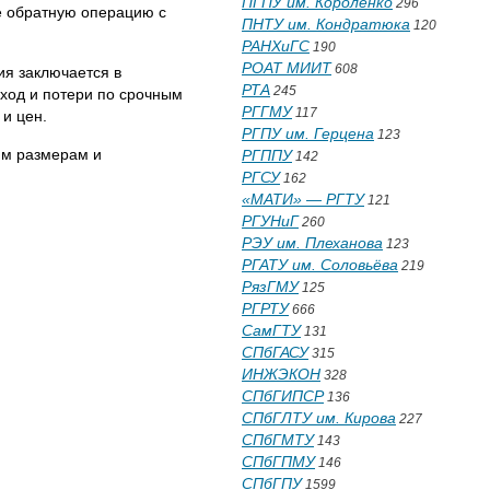
ПГПУ им. Короленко
296
же обратную операцию с
ПНТУ им. Кондратюка
120
РАНХиГС
190
РОАТ МИИТ
608
ия заключается в
РТА
245
оход и потери по срочным
РГГМУ
117
и цен.
РГПУ им. Герцена
123
им размерам и
РГППУ
142
РГСУ
162
«МАТИ» — РГТУ
121
РГУНиГ
260
РЭУ им. Плеханова
123
РГАТУ им. Соловьёва
219
РязГМУ
125
РГРТУ
666
СамГТУ
131
СПбГАСУ
315
ИНЖЭКОН
328
СПбГИПСР
136
СПбГЛТУ им. Кирова
227
СПбГМТУ
143
СПбГПМУ
146
СПбГПУ
1599