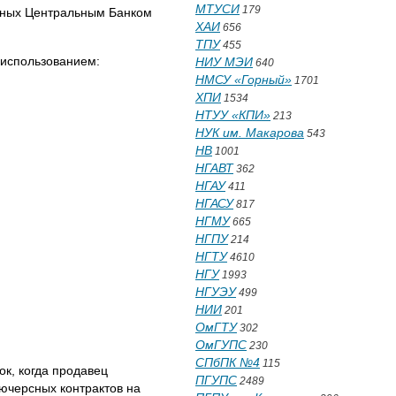
МТУСИ
179
енных Центральным Банком
ХАИ
656
ТПУ
455
 использованием:
НИУ МЭИ
640
НМСУ «Горный»
1701
ХПИ
1534
НТУУ «КПИ»
213
НУК им. Макарова
543
НВ
1001
НГАВТ
362
НГАУ
411
НГАСУ
817
НГМУ
665
НГПУ
214
НГТУ
4610
НГУ
1993
НГУЭУ
499
НИИ
201
ОмГТУ
302
ОмГУПС
230
СПбПК №4
115
к, когда продавец
ПГУПС
2489
ючерсных контрактов на