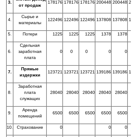
3.
178176
178176
178176
200448
200448
200
от продаж
Сырье и
4.
122496
122496
122496
137808
137808
137
материалы
5.
Потери
1225
1225
1225
1378
1378
1
Сдельная
6.
заработная
0
0
0
0
0
плата
Прямые
7.
123721
123721
123721
139186
139186
139
издержки
Заработная
8.
плата
28040
28040
28040
28040
28040
28
служащих
Аренда
9.
6500
6500
6500
6500
6500
6
помещений
10.
Страхование
0
0
0