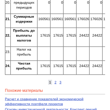
20.
предыдущих
0
0
0
0
0
периодов
Суммарные
21.
160561
160561
160561
176026
176026
176
издержки
Прибыль до
22.
выплаты
17615
17615
17615
24422
24422
24
налогов
Налог на
23.
прибыль
Чистая
24.
17615
17615
17615
24422
24422
24
прибыль
1
2
3
Похожие материалы
Расчет и сравнение показателей экономической
эффективности портфеля проектов
Основы инвестиционной деятельности: Конспект лекций