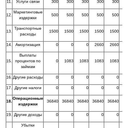
11.
Услуги связи
300
300
300
300
300
Маркетинговые
12.
500
500
500
500
500
издержки
Транспортные
13.
1500
1500
1500
1500
1500
1
расходы
14.
Амортизация
0
0
0
2660
2660
2
Выплаты
15.
процентов по
0
1083
1083
1083
1083
1
займам
16.
Другие расходы
0
0
0
0
0
17.
Другие налоги
0
0
0
0
0
Операционные
18.
36840
36840
36840
36840
36840
36
издержки
19.
Другие доходы
0
0
0
0
0
Убытки