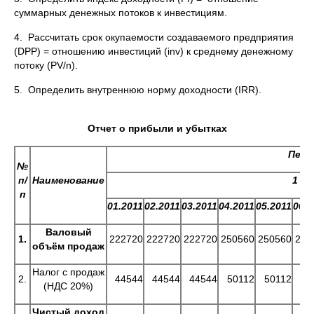
суммарных денежных потоков к инвестициям.
4. Рассчитать cрок окупаемости создаваемого предприятия
(DPP) = отношению инвестиций (inv) к среднему денежному
потоку (PV/n).
5. Определить внутреннюю норму доходности (IRR).
Отчет о прибыли и убытках
Пери
№
п/
Наименование
1 го
п
01.2011
02.2011
03.2011
04.2011
05.2011
06.2
Валовый
1.
222720
222720
222720
250560
250560
250
объём продаж
Налог с продаж
2.
44544
44544
44544
50112
50112
50
(НДС 20%)
Чистый доход