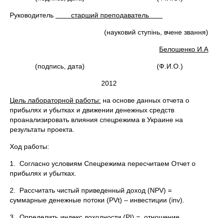
Руководитель
старший преподаватель
(науковий ступінь, вчене звання)
Белошенко И.А
(подпись, дата) (Ф.И.О.)
2012
Цель лабораторной работы:
на основе данных отчета о
прибылях и убытках и движении денежных средств
проанализировать влияния спецрежима в Украине на
результаты проекта.
Ход работы:
1. Согласно условиям Спецрежима пересчитаем Отчет о
прибылях и убытках.
2. Рассчитать чистый приведенный доход (NPV) =
суммарные денежные потоки (PVt) – инвестиции (inv).
3. Определить индекс доходности (РІ) = отношение