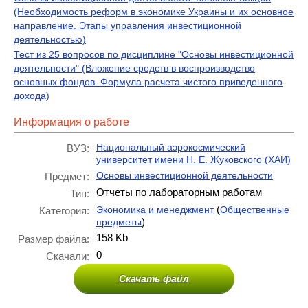
(Необходимость реформ в экономике Украины и их основное
направление. Этапы управления инвестиционной
деятельностью)
Тест из 25 вопросов по дисциплине "Основы инвестиционной
деятельности" (Вложение средств в воспроизводство
основных фондов. Формула расчета чистого приведенного
дохода)
Информация о работе
Национальный аэрокосмический
ВУЗ:
университет имени Н. Е. Жуковского (ХАИ)
Основы инвестиционной деятельности
Предмет:
Отчеты по лабораторным работам
Тип:
(
Экономика и менеджмент
Общественные
Категория:
)
предметы
158 Kb
Размер файла:
0
Скачали:
Скачать файл