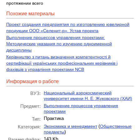
протяжении всего
Похожие материалы
Проект создания предприятия по изготовлению ювелирной
продукции ООО «Селенит-р». Устав проекта
Выполнение процессов управления проектами:
Методические указания по изучению одноименной
дисциплины
Керівництво з питань визначення компетентності й
сертифікації українських професіональних керівників і
фахівців з управління проектами NCB
Информация о работе
Национальный аэрокосмический
ВУЗ:
университет имени Н. Е. Жуковского (ХАИ)
Выполнение процессов управления
Предмет:
проектами
Практика
Тип:
(
Экономика и менеджмент
Общественные
Категория:
)
предметы
143 Kb
Размер файла: