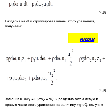
(4.8)
Разделив на dt и сгруппировав члены этого уравнения,
получаем:
(4.9)
Заменив u
dw
= u
dw
= dQ, и разделив затем левую и
1
1
2
2
правую части этого уравнения на величину r·g·dQ, получим