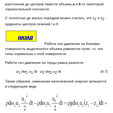
расстояния до центров тяжести объема
а
и
b
от некоторой
горизонтальной плоскости.
С точностью до малых порядков можно считать, что z
и z
-
1
2
ординаты центров сечений I и II.
Работа сил давления на боковую
поверхность выделенного объема равняется нулю, т.к. эти
силы нормальны к этой поверхности.
Работа сил давления на торцы равна разности
p
dw
u
dt - p
dw
u
dt. (4.7)
1
1
1
2
2
2
Таким образом, изменение кинетической энергии запишется
в следующем виде