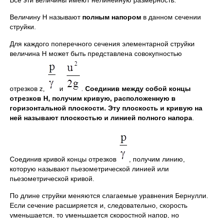
Все эти величины имеют нелинейную размерность.
Величину Н называют
полным напором
в данном сечении
струйки.
Для каждого поперечного сечения элементарной струйки
величина Н может быть представлена совокупностью
отрезков z,
и
.
Соединив между собой концы
отрезков Н, получим кривую, расположенную в
горизонтальной плоскости. Эту плоскость и кривую на
ней называют плоскостью и линией полного напора
.
Соединив кривой концы отрезков
, получим линию,
которую называют пьезометрической линией или
пьезометрической кривой.
По длине струйки меняются слагаемые уравнения Бернулли.
Если сечение расширяется и, следовательно, скорость
уменьшается, то уменьшается скоростной напор, но