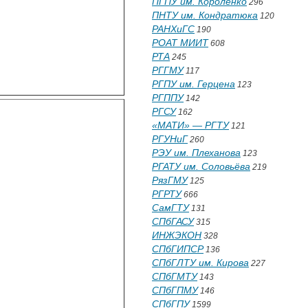
ПГПУ им. Короленко
296
ПНТУ им. Кондратюка
120
РАНХиГС
190
РОАТ МИИТ
608
РТА
245
РГГМУ
117
РГПУ им. Герцена
123
РГППУ
142
РГСУ
162
«МАТИ» — РГТУ
121
РГУНиГ
260
РЭУ им. Плеханова
123
РГАТУ им. Соловьёва
219
РязГМУ
125
РГРТУ
666
СамГТУ
131
СПбГАСУ
315
ИНЖЭКОН
328
СПбГИПСР
136
СПбГЛТУ им. Кирова
227
СПбГМТУ
143
СПбГПМУ
146
СПбГПУ
1599