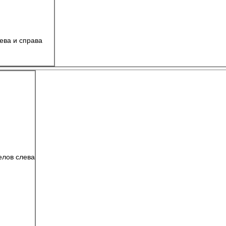
лева и справа
белов слева