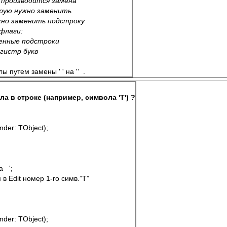
й производится замена
орую нужно заменить
ужно заменить подстроку
 флаги:
айденные подстроки
егистр букв
ем замены ' ' на ''  .             
ла в строке
 (например, символа 'Т') ?
der: TObject);
   ';
дим в Edit номер 1-го симв.”T”
der: TObject);