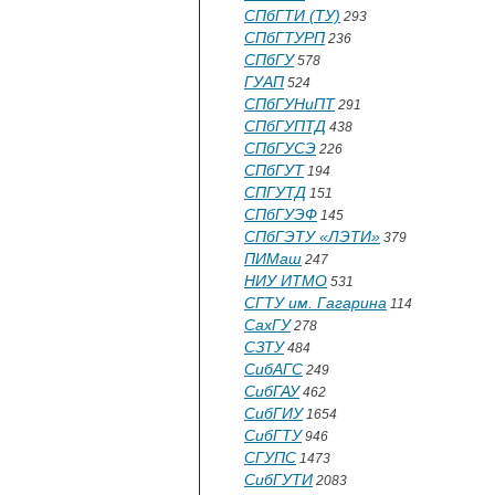
СПбГТИ (ТУ)
293
СПбГТУРП
236
СПбГУ
578
ГУАП
524
СПбГУНиПТ
291
СПбГУПТД
438
СПбГУСЭ
226
СПбГУТ
194
СПГУТД
151
СПбГУЭФ
145
СПбГЭТУ «ЛЭТИ»
379
ПИМаш
247
НИУ ИТМО
531
СГТУ им. Гагарина
114
СахГУ
278
СЗТУ
484
СибАГС
249
СибГАУ
462
СибГИУ
1654
СибГТУ
946
СГУПС
1473
СибГУТИ
2083