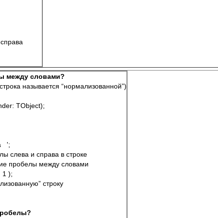
в справа
лы между словами?
 строка называется “нормализованной”)
der: TObject);
  ';
обелы слева и справа в строке
ишние пробелы между словами  
 1 );
мализованную” строку
пробелы?