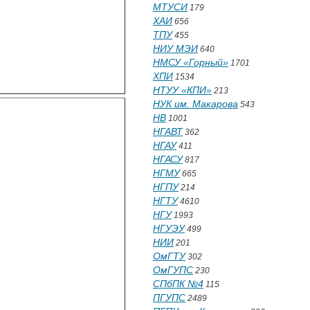
МТУСИ
179
ХАИ
656
ТПУ
455
НИУ МЭИ
640
НМСУ «Горный»
1701
ХПИ
1534
НТУУ «КПИ»
213
НУК им. Макарова
543
НВ
1001
НГАВТ
362
НГАУ
411
НГАСУ
817
НГМУ
665
НГПУ
214
НГТУ
4610
НГУ
1993
НГУЭУ
499
НИИ
201
ОмГТУ
302
ОмГУПС
230
СПбПК №4
115
ПГУПС
2489