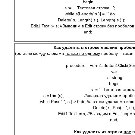
begin
   s := '   Тестовая строка   ';
   while s[Length( s )] = ' ' do
      Delete( s, Length( s ), Length( s ) );
   Edit1.Text := s; //Выводим в Edit строку без пробело
end;
Как удалить в строке лишние пробе
(оставив между словами 
только по одному
 пробелу – такая
procedure TForm1.Button1Click(Sen
var
  s: string;
begin
   s := '   Тестовая строка 
   s:=Trim(s);                 //сначала удаляем пр
   while Pos( '  ', s ) > 0 do //а затем удаляем л
      Delete( s, Pos( '  ', s ),
   Edit1.Text := s; //Выводим в Edit “нор
end;
Как удалить из строки 
все
 