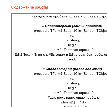
Содержание работы
Как удалить пробелы слева и справа в стр
// 
Способ
первый (самый простой)
procedure TForm1.Button1Click(Sender: TObjec
var
  s: string;
begin
   s := '   Тестовая строка   ';
   Edit1.Text := Trim( s ); //Выводим в Edit строку без пробел
end;
// 
Способ
второй (более сложный)
procedure TForm1.Button1Click(Sender: TObjec
var
  s: string;
begin
   s := '   Тестовая строка   ';
   //удаляем лидирующие пробелы
   while s[1] = ' ' do 