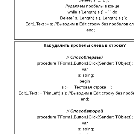
      Delete( s, 1, 1 ); 
   //удаляем пробелы в конце
   while s[Length( s )] = ' ' do
      Delete( s, Length( s ), Length( s ) ); 
   Edit1.Text := s; //Выводим в Edit строку без пробелов с
end;
Как удалить пробелы слева в строке?
// 
Способ
первый
procedure TForm1.Button1Click(Sender: TObject);
var
  s: string;
begin
   s := '   Тестовая строка   ';
   Edit1.Text := TrimLeft( s ); //Выводим в Edit строку без про
end;
// 
Способ
второй
procedure TForm1.Button1Click(Sender: TObject);
var
  s: string;