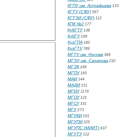
КГПУ им. Астафьева
133
КГТУ (СФУ)
567
КГТЭИ (СФУ)
112
КПК №2
177
КубГТУ
138
КубГУ
109
КузГПА
182
КузГТУ
789
МГТУ им. Носова
369
МГЭУ им. Сахарова
232
МГЭК
249
МГПУ
165
МАИ
144
МАДИ
151
МГИУ
1179
МГОУ
121
МГСУ
331
МГУ
273
МГУКИ
101
МГУПИ
225
МГУПС (МИИТ)
637
МГУТУ
122