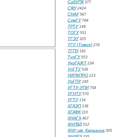
СибУПК
377
СФУ
2424
СНАУ
567
СумГУ
768
ТРТУ
149
ТОГУ
551
ТГЭУ
325
ТГУ (Томск)
276
ТГПУ
181
ТулГУ
553
УкрГАЖТ
234
УлГТУ
536
УИПКПРО
123
УрГПУ
195
УГТУ-УПИ
758
УГНТУ
570
УГТУ
134
ХГАЭП
138
ХГАФК
110
ХНАГХ
407
ХНУВД
512
ХНУ им. Каразина
305
ХНУРЭ
325