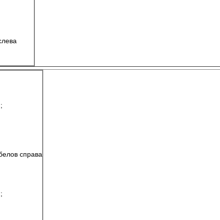
 слева
;
робелов справа
;