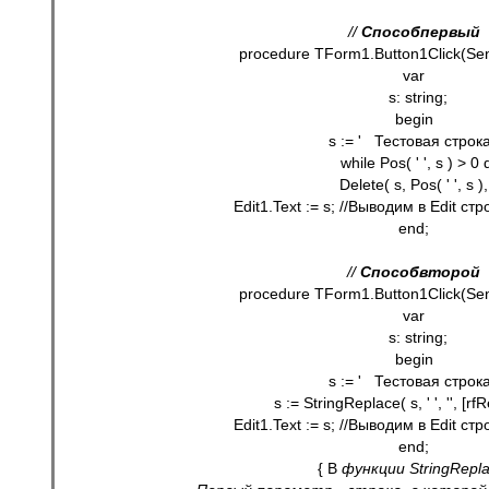
// 
Способ
первый
procedure TForm1.Button1Click(Sen
var
  s: string;
begin
   s := '   Тестовая строка 
   while Pos( ' ', s ) > 0 
      Delete( s, Pos( ' ', s ),
   Edit1.Text := s; //Выводим в Edit с
end;
// 
Способ
второй
procedure TForm1.Button1Click(Sen
var
  s: string;
begin
   s := '   Тестовая строка 
   s := StringReplace( s, ' ', '', [rf
   Edit1.Text := s; //Выводим в Edit с
end;
{ В 
функции StringRepla