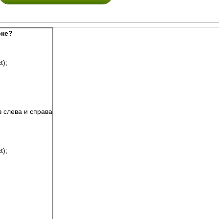
оке?
t);
ов слева и справа
t);