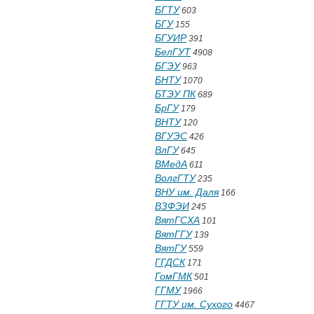
БГТУ
603
БГУ
155
БГУИР
391
БелГУТ
4908
БГЭУ
963
БНТУ
1070
БТЭУ ПК
689
БрГУ
179
ВНТУ
120
ВГУЭС
426
ВлГУ
645
ВМедА
611
ВолгГТУ
235
ВНУ им. Даля
166
ВЗФЭИ
245
ВятГСХА
101
ВятГГУ
139
ВятГУ
559
ГГДСК
171
ГомГМК
501
ГГМУ
1966
ГГТУ им. Сухого
4467