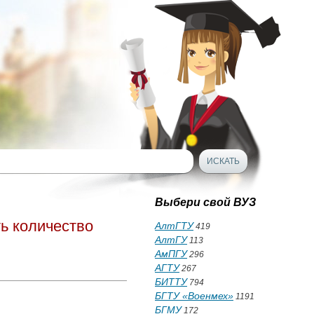
Выбери свой ВУЗ
ть количество
АлтГТУ
419
АлтГУ
113
АмПГУ
296
АГТУ
267
БИТТУ
794
БГТУ «Военмех»
1191
БГМУ
172