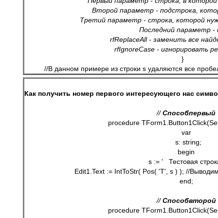
     Первый параметр - строка, в которо
     Второй параметр - подстрока, кот
     Третий параметр - строка, которой н
     Последний параметр -
        rfReplaceAll - заменить все н
rfIgnoreCase
 - игнорировать р
}  
//В данном примере из строки s удаляются все пробелы пут
Как получить номер первого интересующего нас симво
// 
Способ
первый
procedure TForm1.Button1Click(Sen
var
  s: string;
begin
   s := '   Тестовая строка
   Edit1.Text := IntToStr( Pos( 'Т', s ) ); //Выво
end;
// 
Способ
второй
procedure TForm1.Button1Click(Sen