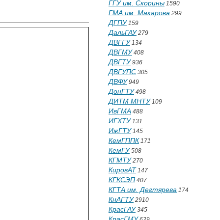
ГГУ им. Скорины
1590
ГМА им. Макарова
299
ДГПУ
159
ДальГАУ
279
ДВГГУ
134
ДВГМУ
408
ДВГТУ
936
ДВГУПС
305
ДВФУ
949
ДонГТУ
498
ДИТМ МНТУ
109
ИвГМА
488
ИГХТУ
131
ИжГТУ
145
КемГППК
171
КемГУ
508
КГМТУ
270
КировАТ
147
КГКСЭП
407
КГТА им. Дегтярева
174
КнАГТУ
2910
КрасГАУ
345
КрасГМУ
629