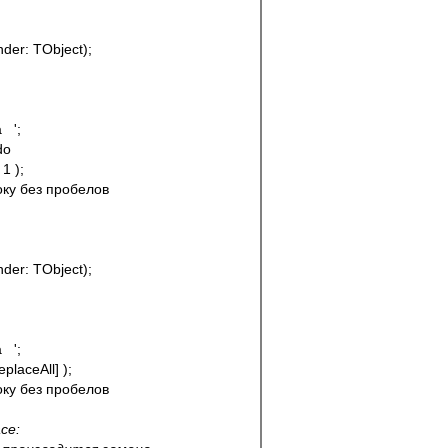
der: TObject);
  ';
do
 1 );
троку без пробелов
der: TObject);
  ';
ReplaceAll] );
троку без пробелов
ce: