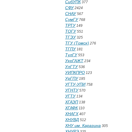
СибУПК
377
СФУ
2424
СНАУ
567
СумГУ
768
ТРТУ
149
ТОГУ
551
ТГЭУ
325
ТГУ (Томск)
276
ТГПУ
181
ТулГУ
553
УкрГАЖТ
234
УлГТУ
536
УИПКПРО
123
УрГПУ
195
УГТУ-УПИ
758
УГНТУ
570
УГТУ
134
ХГАЭП
138
ХГАФК
110
ХНАГХ
407
ХНУВД
512
ХНУ им. Каразина
305
ХНУРЭ
325