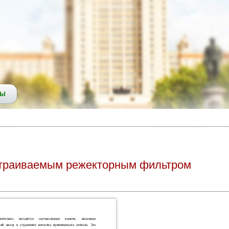
СЫ
естраиваемым режекторным фильтром