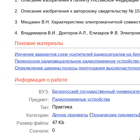
1. Описание изобретения к патенту Российской Федерации
2. Описание изобретения к авторскому свидетельству № 15
3. Мещакин В.Н. Характеристики электромагнитной совмест
4. Владимиров В.И., Докторов А.Л., Елизаров Ф.В. Электро
Похожие материалы
Изучение вариантов схем усилителей радиосигналов на бип
Переносное радиовещательное радиоприемное устройство 
Определение ширины полосы пропускания высокочастотного
Информация о работе
Белорусский государственный университе
ВУЗ:
Радиоприемные устройства
Предмет:
Практика
Тип:
(
Другие предметы
Технические предметы
Категория:
47 Kb
Размер файла:
0
Скачали: