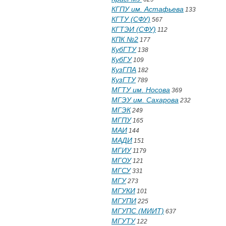
КГПУ им. Астафьева
133
КГТУ (СФУ)
567
КГТЭИ (СФУ)
112
КПК №2
177
КубГТУ
138
КубГУ
109
КузГПА
182
КузГТУ
789
МГТУ им. Носова
369
МГЭУ им. Сахарова
232
МГЭК
249
МГПУ
165
МАИ
144
МАДИ
151
МГИУ
1179
МГОУ
121
МГСУ
331
МГУ
273
МГУКИ
101
МГУПИ
225
МГУПС (МИИТ)
637
МГУТУ
122