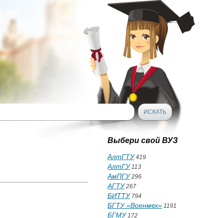
Выбери свой ВУЗ
АлтГТУ
419
АлтГУ
113
АмПГУ
296
АГТУ
267
БИТТУ
794
БГТУ «Военмех»
1191
БГМУ
172