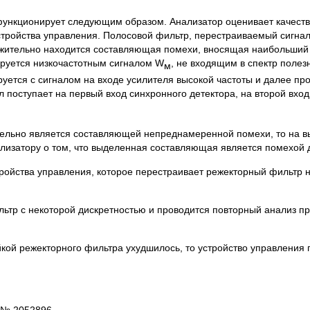
функционирует следующим образом. Анализатор оценивает качеств
стройства управления. Полосовой фильтр, перестраиваемый сигна
ложительно находится составляющая помехи, вносящая наибольший
руется низкочастотным сигналом W
, не входящим в спектр полез
м
уется с сигналом на входе усилителя высокой частоты и далее пр
л поступает на первый вход синхронного детектора, на второй вход
ельно является составляющей непреднамеренной помехи, то на в
изатору о том, что выделенная составляющая является помехой д
ойства управления, которое перестраивает режекторный фильтр н
льтр с некоторой дискретностью и проводится повторный анализ п
кой режекторного фильтра ухудшилось, то устройство управления 