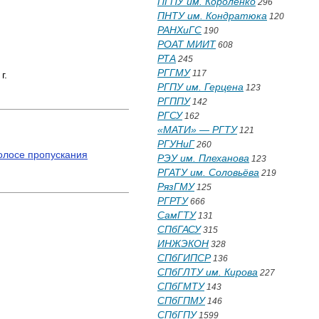
ПГПУ им. Короленко
296
ПНТУ им. Кондратюка
120
РАНХиГС
190
РОАТ МИИТ
608
РТА
245
РГГМУ
117
г.
РГПУ им. Герцена
123
РГППУ
142
РГСУ
162
«МАТИ» — РГТУ
121
РГУНиГ
260
олосе пропускания
РЭУ им. Плеханова
123
РГАТУ им. Соловьёва
219
РязГМУ
125
РГРТУ
666
СамГТУ
131
СПбГАСУ
315
ИНЖЭКОН
328
СПбГИПСР
136
СПбГЛТУ им. Кирова
227
СПбГМТУ
143
СПбГПМУ
146
СПбГПУ
1599