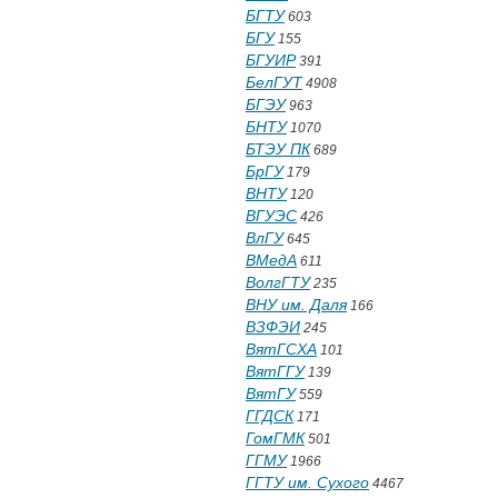
БГТУ
603
БГУ
155
БГУИР
391
БелГУТ
4908
БГЭУ
963
БНТУ
1070
БТЭУ ПК
689
БрГУ
179
ВНТУ
120
ВГУЭС
426
ВлГУ
645
ВМедА
611
ВолгГТУ
235
ВНУ им. Даля
166
ВЗФЭИ
245
ВятГСХА
101
ВятГГУ
139
ВятГУ
559
ГГДСК
171
ГомГМК
501
ГГМУ
1966
ГГТУ им. Сухого
4467