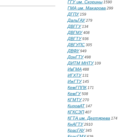
ГГУ им. Скорины
1590
ГМА им. Макарова
299
ДГПУ
159
ДальГАУ
279
ДВГГУ
134
ДВГМУ
408
ДВГТУ
936
ДВГУПС
305
ДВФУ
949
ДонГТУ
498
ДИТМ МНТУ
109
ИвГМА
488
ИГХТУ
131
ИжГТУ
145
КемГППК
171
КемГУ
508
КГМТУ
270
КировАТ
147
КГКСЭП
407
КГТА им. Дегтярева
174
КнАГТУ
2910
КрасГАУ
345
КрасГМУ
629