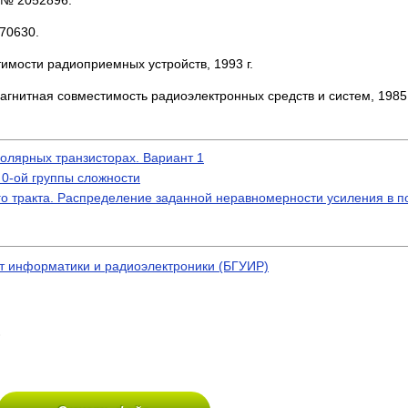
 № 2052896.
70630.
имости радиоприемных устройств, 1993 г.
магнитная совместимость радиоэлектронных средств и систем, 1985 
олярных транзисторах. Вариант 1
0-ой группы сложности
 тракта. Распределение заданной неравномерности усиления в п
т информатики и радиоэлектроники (БГУИР)
)