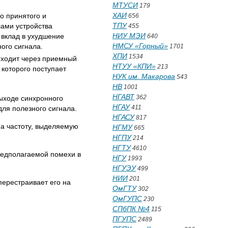
МТУСИ
179
ХАИ
о принятого и
656
ТПУ
лами устройства
455
НИУ МЭИ
 вклад в ухудшение
640
НМСУ «Горный»
ного сигнала.
1701
ХПИ
1534
оходит через приемный
НТУУ «КПИ»
213
 которого поступает
НУК им. Макарова
543
НВ
1001
НГАВТ
362
ыходе синхронного
НГАУ
411
ля полезного сигнала.
НГАСУ
817
а частоту, выделяемую
НГМУ
665
НГПУ
214
НГТУ
4610
редполагаемой помехи в
НГУ
1993
НГУЭУ
499
НИИ
201
перестраивает его на
ОмГТУ
302
ОмГУПС
230
СПбПК №4
115
ПГУПС
2489