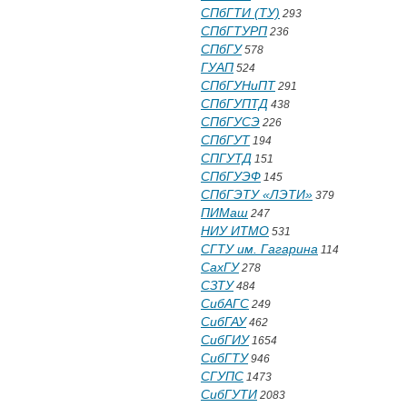
СПбГТИ (ТУ)
293
СПбГТУРП
236
СПбГУ
578
ГУАП
524
СПбГУНиПТ
291
СПбГУПТД
438
СПбГУСЭ
226
СПбГУТ
194
СПГУТД
151
СПбГУЭФ
145
СПбГЭТУ «ЛЭТИ»
379
ПИМаш
247
НИУ ИТМО
531
СГТУ им. Гагарина
114
СахГУ
278
СЗТУ
484
СибАГС
249
СибГАУ
462
СибГИУ
1654
СибГТУ
946
СГУПС
1473
СибГУТИ
2083