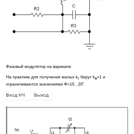
Фазовый модулятор на варикапе
На практике для получения малых k
берут k
=1 и
г
в
ограничиваются значениями Ф=15...20˚.