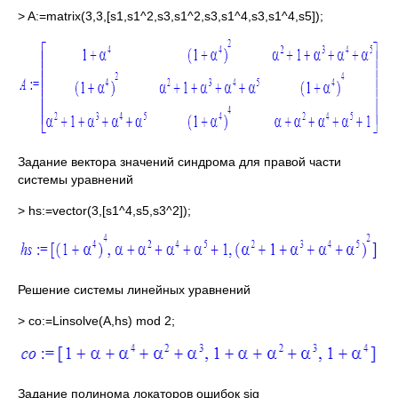
> A:=matrix(3,3,[s1,s1^2,s3,s1^2,s3,s1^4,s3,s1^4,s5]);
Задание вектора значений синдрома для правой части
системы уравнений
> hs:=vector(3,[s1^4,s5,s3^2]);
Решение системы линейных уравнений
> co:=Linsolve(A,hs) mod 2;
Задание полинома локаторов ошибок sig