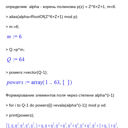
определим alpha - корень полинома p(z) = Z^6+Z+1, m=6.
> alias(alpha=RootOf(Z^6+Z+1) mod p):
> m:=6;
> Q:=p^m;
> powers:=vector(Q-1);
Формирование элементов поля через степени alpha^(i-1)
> for i to Q-1 do powers[i]:=evala(alpha^(i-1)) mod p od:
> print(powers);