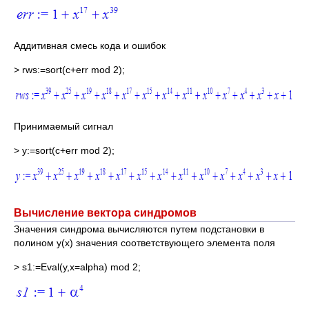
Аддитивная смесь кода и ошибок
> rws:=sort(c+err mod 2);
Принимаемый сигнал
> y:=sort(c+err mod 2);
Вычисление вектора синдромов
Значения синдрома вычисляются путем подстановки в
полином y(x) значения соответствующего элемента поля
> s1:=Eval(y,x=alpha) mod 2;