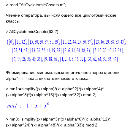
> read "AllCyclotomicCosets.m";
Чтение оператора, вычисляющего все циклотомические
классы
> AllCyclotomicCosets(63,2);
Формирование минимальных многочленов через степени
alpha^i, i - числа циклотомического класса
> mn1:=simplify((x+alpha)*(x+alpha^2)*(x+alpha^4)*
(x+alpha^8)*(x+alpha^16)*(x+alpha^32)) mod 2;
> mn3:=simplify((x+alpha^3)*(x+alpha^6)*(x+alpha^12)*
(x+alpha^24)*(x+alpha^48)*(x+alpha^33)) mod 2;