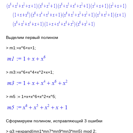
Выделим первый полином
> m1:=x^6+x+1;
> m3:=x^6+x^4+x^2+x+1;
> m5 := 1+x+x^6+x^2+x^5;
Сформируем полином, исправляющий 3 ошибки
> g3:=expand(mn1*mn7*mn9*mn3*mn5) mod 2;