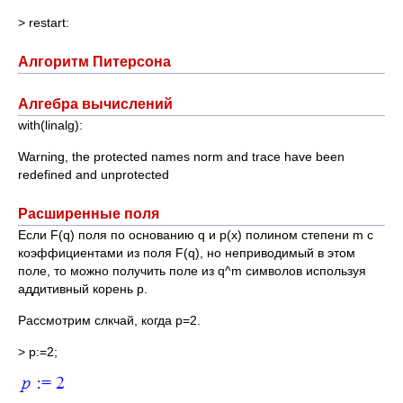
> restart:
Алгоритм Питерсона
Алгебра вычислений
with(linalg):
Warning, the protected names norm and trace have been
redefined and unprotected
Расширенные поля
Если F(q) поля по основанию q и p(x) полином степени m с
коэффициентами из поля F(q), но неприводимый в этом
поле, то можно получить поле из q^m символов используя
аддитивный корень p.
Рассмотрим слкчай, когда p=2.
> p:=2;