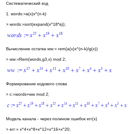
Систематический код
1. words:=a(x)x^(n-k)
> words:=sort(expand(x^18*a));
Вычисление остатка ww:= rem{a(x)x^(n-k)/g(x))
> ww:=Rem(words,g3,x) mod 2;
Формирование кодового слова
> c:=words+ww mod 2;
Модель канала - через полином ошибок err(x)
> err:= x^4+x^8+x^12+x^16+x^20;