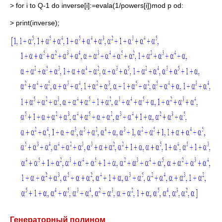
> for i to Q-1 do inverse[i]:=evala(1/powers[i])mod p od:
> print(inverse);
Генераторный полином