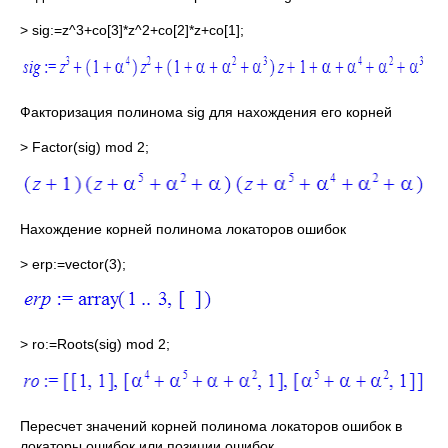
> sig:=z^3+co[3]*z^2+co[2]*z+co[1];
Факторизация полинома sig для нахождения его корней
> Factor(sig) mod 2;
Нахождение корней полинома локаторов ошибок
> erp:=vector(3);
> ro:=Roots(sig) mod 2;
Пересчет значений корней полинома локаторов ошибок в
локаторы ошибок или позиции ошибок