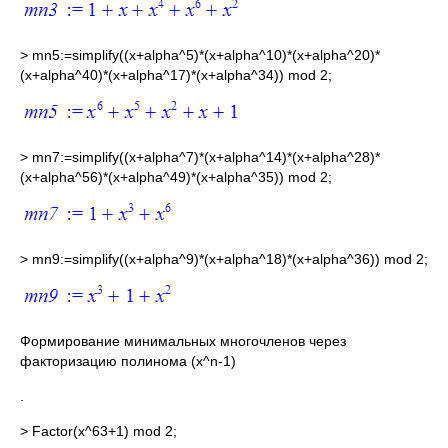
> mn5:=simplify((x+alpha^5)*(x+alpha^10)*(x+alpha^20)*
(x+alpha^40)*(x+alpha^17)*(x+alpha^34)) mod 2;
> mn7:=simplify((x+alpha^7)*(x+alpha^14)*(x+alpha^28)*
(x+alpha^56)*(x+alpha^49)*(x+alpha^35)) mod 2;
> mn9:=simplify((x+alpha^9)*(x+alpha^18)*(x+alpha^36)) mod 2;
Формирование минимальных многочленов через
факторизацию полинома (x^n-1)
.
> Factor(x^63+1) mod 2;