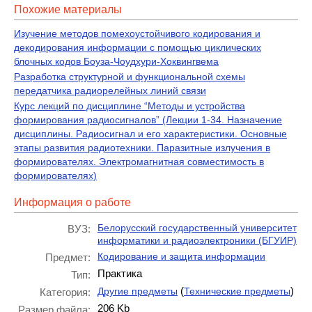
Похожие материалы
Изучение методов помехоустойчивого кодирования и
декодирования информации с помощью циклических
блочных кодов Боуза-Чоудхури-Хоквингвема
Разработка структурной и функциональной схемы
передатчика радиорелейных линий связи
Курс лекций по дисциплине “Методы и устройства
формирования радиосигналов” (Лекции 1-34. Назначение
дисциплины. Радиосигнал и его характеристики. Основные
этапы развития радиотехники. Паразитные излучения в
формирователях. Электромагнитная совместимость в
формирователях)
Информация о работе
Белорусский государственный университет
ВУЗ:
информатики и радиоэлектроники (БГУИР)
Кодирование и защита информации
Предмет:
Практика
Тип:
(
)
Другие предметы
Технические предметы
Категория:
206 Kb
Размер файла: