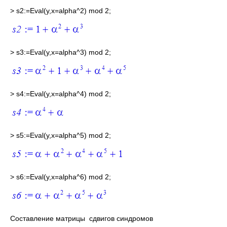
> s2:=Eval(y,x=alpha^2) mod 2;
> s3:=Eval(y,x=alpha^3) mod 2;
> s4:=Eval(y,x=alpha^4) mod 2;
> s5:=Eval(y,x=alpha^5) mod 2;
> s6:=Eval(y,x=alpha^6) mod 2;
Составление матрицы сдвигов синдромов