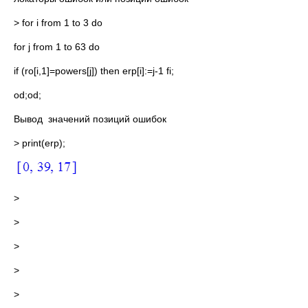
> for i from 1 to 3 do
for j from 1 to 63 do
if (ro[i,1]=powers[j]) then erp[i]:=j-1 fi;
od;od;
Вывод значений позиций ошибок
> print(erp);
>
>
>
>
>