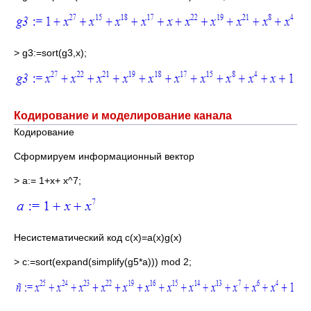
> g3:=sort(g3,x);
Кодирование и моделирование канала
Кодирование
Сформируем информационный вектор
> a:= 1+x+ x^7;
Несистематический код c(x)=a(x)g(x)
> с:=sort(expand(simplify(g5*a))) mod 2;