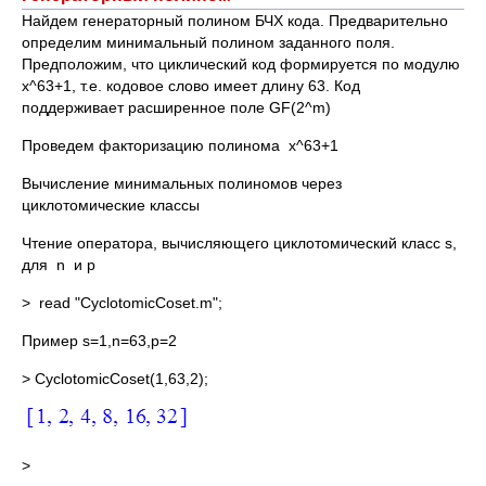
Найдем генераторный полином БЧХ кода. Предварительно
определим минимальный полином заданного поля.
Предположим, что циклический код формируется по модулю
x^63+1, т.е. кодовое слово имеет длину 63. Код
поддерживает расширенное поле GF(2^m)
Проведем факторизацию полинома x^63+1
Вычисление минимальных полиномов через
циклотомические классы
Чтение оператора, вычисляющего циклотомический класс s,
для n и p
> read "CyclotomicCoset.m";
Пример s=1,n=63,p=2
> CyclotomicCoset(1,63,2);
>