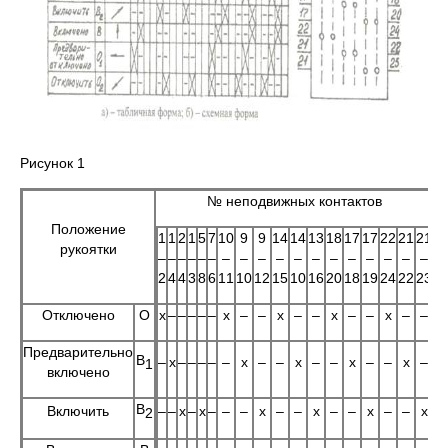
Рисунок 1
№ неподвижных контактов
Положение
1
1
2
1
5
7
10
9
9
14
14
13
18
17
17
22
21
21
рукоятки
–
–
–
–
–
–
–
–
–
–
–
–
–
–
–
–
–
–
2
4
4
3
8
6
11
10
12
15
10
16
20
18
19
24
22
23
Отключено
О
x
–
–
–
–
–
x
–
–
x
–
–
x
–
–
x
–
–
Предварительно
В
–
x
–
–
–
–
–
x
–
–
x
–
–
x
–
–
x
–
1
включено
В
Включить
–
–
x
–
x
–
–
–
x
–
–
x
–
–
x
–
–
x
2