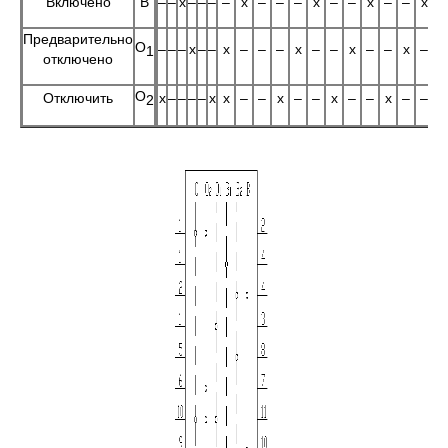
Включено
В
–
–
x
–
–
–
–
x
–
–
–
x
–
–
x
–
–
x
Предварительно
О
–
–
–
x
–
–
x
–
–
–
x
–
–
x
–
–
x
–
1
отключено
О
Отключить
x
–
–
–
–
x
x
–
–
x
–
–
x
–
–
x
–
–
2