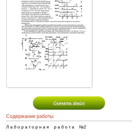
Скачать файл
Содержание работы
Л а б о р а т о р н а я р а б о т а №2