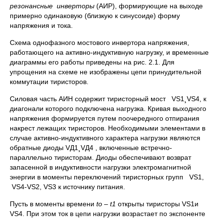
резонансные инверторы
(АИР), формирующие на выходе
примерно одинаковую (близкую к синусоиде) форму
напряжения и тока.
Схема однофазного мостового инвертора напряжения,
работающего на активно-индуктивную нагрузку, и временные
диаграммы его работы приведены на рис. 2.1. Для
упрощения на схеме не изображены цепи принудительной
коммутации тиристоров.
Силовая часть АИН содержит тиристорный мост VS1¸VS4, к
диагонали которого подключена нагрузка. Кривая выходного
напряжения формируется путем поочередного отпирания
накрест лежащих тиристоров. Необходимыми элементами в
случае активно-индуктивного характера нагрузки являются
обратные диоды VД1¸VД4 , включенные встречно-
параллельно тиристорам. Диоды обеспечивают возврат
запасенной в индуктивности нагрузки электромагнитной
энергии в моменты переключений тиристорных групп VS1,
VS4-VS2, VS3 к источнику питания.
Пусть в моменты времени
t
о –
t
1
открыты тиристоры VS1и
VS4. При этом ток в цепи нагрузки возрастает по экспоненте