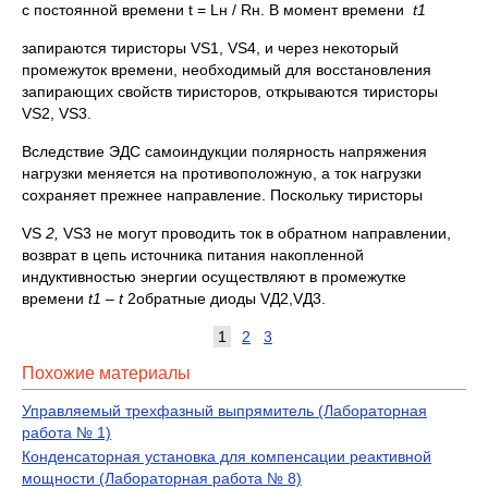
с постоянной времени t = Lн / Rн. В момент времени
t
1
запираются тиристоры VS1, VS4, и через некоторый
промежуток времени, необходимый для восстановления
запирающих свойств тиристоров, открываются тиристоры
VS2, VS3.
Вследствие ЭДС самоиндукции полярность напряжения
нагрузки меняется на противоположную, а ток нагрузки
сохраняет прежнее направление. Поскольку тиристоры
VS
2,
VS3 не могут проводить ток в обратном направлении,
возврат в цепь источника питания накопленной
индуктивностью энергии осуществляют в промежутке
времени
t
1
–
t
2обратные диоды VД2,VД3.
1
2
3
Похожие материалы
Управляемый трехфазный выпрямитель (Лабораторная
работа № 1)
Конденсаторная установка для компенсации реактивной
мощности (Лабораторная работа № 8)