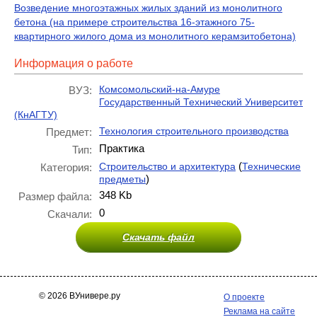
Возведение многоэтажных жилых зданий из монолитного
бетона (на примере строительства 16-этажного 75-
квартирного жилого дома из монолитного керамзитобетона)
Информация о работе
Комсомольский-на-Амуре
ВУЗ:
Государственный Технический Университет
(КнАГТУ)
Технология строительного производства
Предмет:
Практика
Тип:
(
Строительство и архитектура
Технические
Категория:
)
предметы
348 Kb
Размер файла:
0
Скачали:
Скачать файл
© 2026 ВУнивере.ру
О проекте
Реклама на сайте