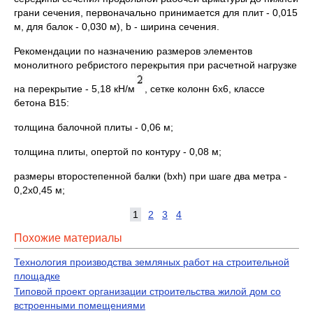
грани сечения, первоначально принимается для плит - 0,015
м, для балок - 0,030 м), b - ширина сечения.
Рекомендации по назначению размеров элементов
монолитного ребристого перекрытия при расчетной нагрузке
на перекрытие - 5,18 кН/м
, сетке колонн 6x6, классе
бетона В15:
толщина балочной плиты - 0,06 м;
толщина плиты, опертой по контуру - 0,08 м;
размеры второстепенной балки (bxh) при шаге два метра -
0,2x0,45 м;
1
2
3
4
Похожие материалы
Технология производства земляных работ на строительной
площадке
Типовой проект организации строительства жилой дом со
встроенными помещениями