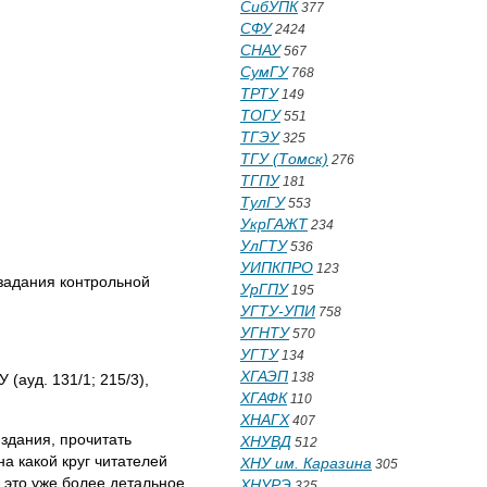
СибУПК
377
СФУ
2424
СНАУ
567
СумГУ
768
ТРТУ
149
ТОГУ
551
ТГЭУ
325
ТГУ (Томск)
276
ТГПУ
181
ТулГУ
553
УкрГАЖТ
234
УлГТУ
536
УИПКПРО
123
 задания контрольной
УрГПУ
195
УГТУ-УПИ
758
УГНТУ
570
УГТУ
134
ХГАЭП
138
(ауд. 131/1; 215/3),
ХГАФК
110
ХНАГХ
407
издания, прочитать
ХНУВД
512
на какой круг читателей
ХНУ им. Каразина
305
— это уже более детальное
ХНУРЭ
325