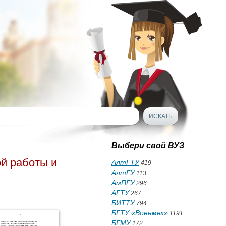
Выбери свой ВУЗ
й работы и
АлтГТУ
419
АлтГУ
113
АмПГУ
296
АГТУ
267
БИТТУ
794
БГТУ «Военмех»
1191
БГМУ
172