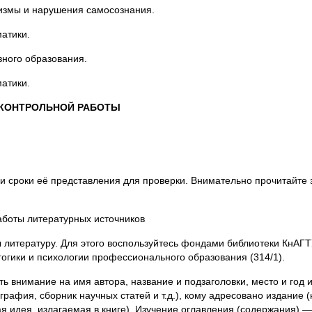
измы и нарушения самосознания.
матики.
вного образования.
матики.
 КОНТРОЛЬНОЙ РАБОТЫ
и сроки её представления для проверки. Внимательно прочитайте
аботы литературных источников
итературу. Для этого воспользуйтесь фондами библиотеки КнАГТУ 
агогики и психологии профессионального образования (314/1).
ь внимание на имя автора, название и подзаголовки, место и год 
графия, сборник научных статей и т.д.), кому адресовано издание (
ая идея, излагаемая в книге). Изучение оглавления (содержания) 