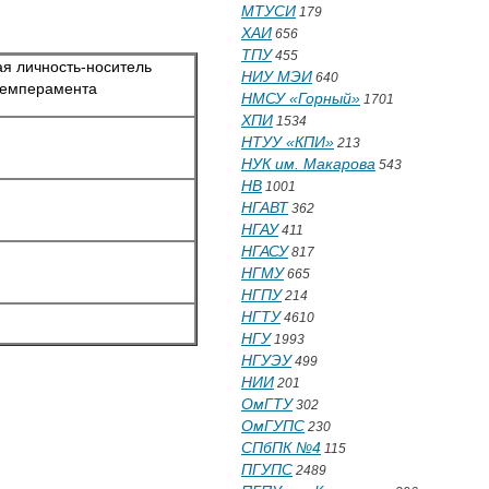
МТУСИ
179
ХАИ
656
ТПУ
455
ая личность-носитель
НИУ МЭИ
640
темперамента
НМСУ «Горный»
1701
ХПИ
1534
НТУУ «КПИ»
213
НУК им. Макарова
543
НВ
1001
НГАВТ
362
НГАУ
411
НГАСУ
817
НГМУ
665
НГПУ
214
НГТУ
4610
НГУ
1993
НГУЭУ
499
НИИ
201
ОмГТУ
302
ОмГУПС
230
СПбПК №4
115
ПГУПС
2489