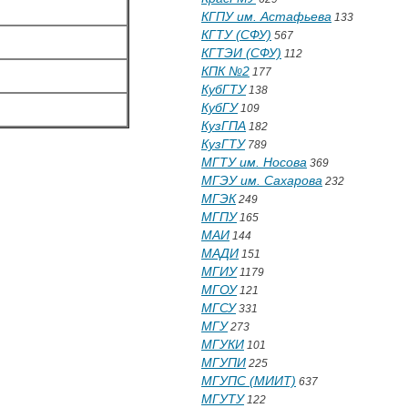
КГПУ им. Астафьева
133
КГТУ (СФУ)
567
КГТЭИ (СФУ)
112
КПК №2
177
КубГТУ
138
КубГУ
109
КузГПА
182
КузГТУ
789
МГТУ им. Носова
369
МГЭУ им. Сахарова
232
МГЭК
249
МГПУ
165
МАИ
144
МАДИ
151
МГИУ
1179
МГОУ
121
МГСУ
331
МГУ
273
МГУКИ
101
МГУПИ
225
МГУПС (МИИТ)
637
МГУТУ
122