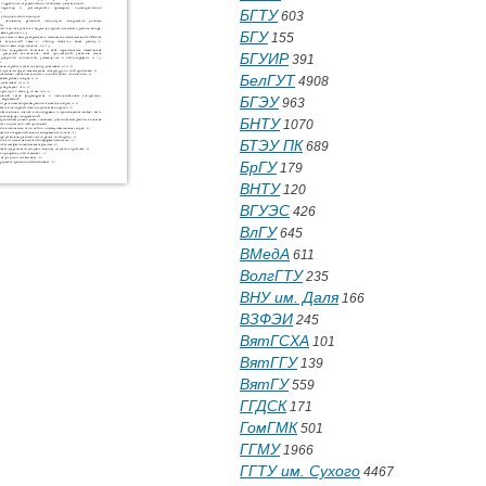
БГТУ
603
БГУ
155
БГУИР
391
БелГУТ
4908
БГЭУ
963
БНТУ
1070
БТЭУ ПК
689
БрГУ
179
ВНТУ
120
ВГУЭС
426
ВлГУ
645
ВМедА
611
ВолгГТУ
235
ВНУ им. Даля
166
ВЗФЭИ
245
ВятГСХА
101
ВятГГУ
139
ВятГУ
559
ГГДСК
171
ГомГМК
501
ГГМУ
1966
ГГТУ им. Сухого
4467