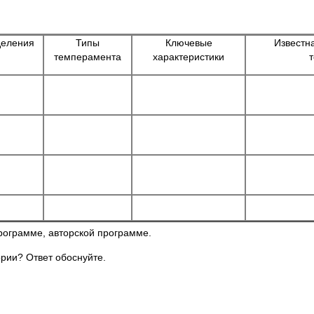
деления
Типы
Ключевые
Известн
темперамента
характеристики
рограмме, авторской программе.
ории? Ответ обоснуйте.