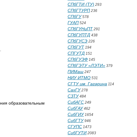
СПбГТИ (ТУ)
293
СПбГТУРП
236
СПбГУ
578
ГУАП
524
СПбГУНиПТ
291
СПбГУПТД
438
СПбГУСЭ
226
СПбГУТ
194
.
СПГУТД
151
СПбГУЭФ
145
СПбГЭТУ «ЛЭТИ»
379
ПИМаш
247
НИУ ИТМО
531
СГТУ им. Гагарина
114
СахГУ
278
СЗТУ
484
СибАГС
249
ения образовательным
СибГАУ
462
СибГИУ
1654
СибГТУ
946
СГУПС
1473
СибГУТИ
2083