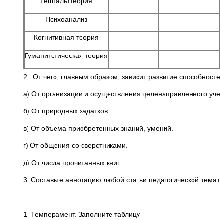
Гештальттеория
Психоанализ
Когнитивная теория
Гуманитстическая теория
2. От чего, главным образом, зависит развитие способност
а) От организации и осуществления целенаправленного уче
б) От природных задатков.
в) От объема приобретенных знаний, умений.
г) От общения со сверстниками.
д) От числа прочитанных книг.
3. Составьте аннотацию любой статьи педагогической темат
1. Темперамент. Заполните таблицу