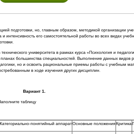
цией подготовки, но, главным образом, методикой организации уче
а и интенсивность его самостоятельной работы во всех видах учеб
отовки.
 технического университета в рамках курса «Психология и педаго
 планах большинства специальностей. Выполнение данных видов р
дагогики, но и освоить рациональные приемы работы с учебным ма
остребованным в ходе изучения других дисциплин.
Вариант 1.
Заполните таблицу
Категориально-понятийный аппарат
Основные положения
Критика