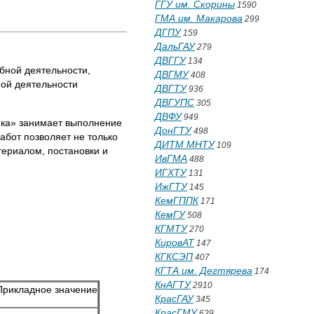
ГГУ им. Скорины
1590
ГМА им. Макарова
299
ДГПУ
159
ДальГАУ
279
ДВГГУ
134
бной деятельности,
ДВГМУ
408
ной деятельности
ДВГТУ
936
ДВГУПС
305
ДВФУ
949
гика» занимает выполнение
ДонГТУ
498
абот позволяет не только
ДИТМ МНТУ
109
териалом, постановки и
ИвГМА
488
ИГХТУ
131
ИжГТУ
145
КемГППК
171
КемГУ
508
КГМТУ
270
КировАТ
147
КГКСЭП
407
КГТА им. Дегтярева
174
КнАГТУ
2910
Прикладное значение
КрасГАУ
345
КрасГМУ
629