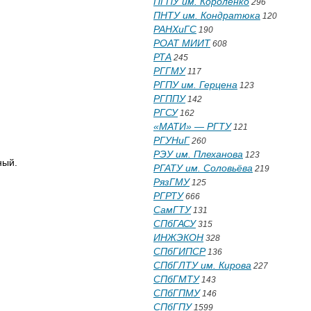
ПГПУ им. Короленко
296
ПНТУ им. Кондратюка
120
РАНХиГС
190
РОАТ МИИТ
608
РТА
245
РГГМУ
117
РГПУ им. Герцена
123
РГППУ
142
РГСУ
162
«МАТИ» — РГТУ
121
РГУНиГ
260
РЭУ им. Плеханова
123
ный.
РГАТУ им. Соловьёва
219
РязГМУ
125
РГРТУ
666
СамГТУ
131
СПбГАСУ
315
ИНЖЭКОН
328
СПбГИПСР
136
СПбГЛТУ им. Кирова
227
СПбГМТУ
143
СПбГПМУ
146
СПбГПУ
1599