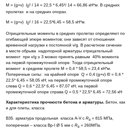
М = (g+v)
l
² / 14 = 22,5 * 6,45²/ 14 = 66,86 кН*м. В средних
0
пролетах и на средних опорах.
М = (g+v)
l
² / 16 = 22,5*6,45 = 58,5 кН*м.
0
Отрицательные моменты в средних пролетах определяют по
огибающей эпюре моментов; они зависят от отношения
временной нагрузки к постоянной v/g. В расчетном сечении
в месте обрыва надопорной арматуры отрицательный
момент при v/g ≤ 3 можно принять равным 40% момента
на первой промежуточной опоре. Тогда отрицательный
момент в среднем пролете М = 0,4 * 58,5 = 23,4 кН*м.
Поперечные силы: на крайней опоре Q = 0,4 (g+v) l0 = 0,4 *
22,5* 6,45 = 58,05 кН; на первой промежуточной опоре
слева Q = 0,6 * 22,5* 6,45 = 87,07 кН; на первой
промежуточной опоре справа Q = 0,5 * 22,5* 6,45 = 72,56 кН
Характеристика прочности бетона и арматуры.
Бетон, как
и для плиты, класса
В35. арматура продольная класса А-V с
R
= 815 МПа,
s
поперечная – класса Вр-I Ø 5 мм с
R
= 260МПа.
s