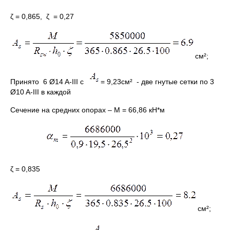
ζ = 0,865, ζ = 0,27
см²;
Принято 6 Ø14 A-III с
= 9,23см² - две гнутые сетки по 3
Ø10 A-III в каждой
Сечение на средних опорах – М = 66,86 кН*м
ζ = 0,835
см²;