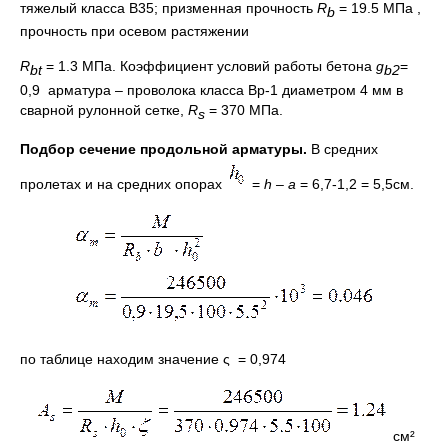
тяжелый класса В35; призменная прочность
R
= 19.5 МПа ,
b
прочность при осевом растяжении
R
= 1.3 МПа. Коэффициент условий работы бетона
g
=
bt
b
2
0,9 арматура – проволока класса Вр-1 диаметром 4 мм в
сварной рулонной сетке,
R
= 370 МПа.
s
Подбор сечение продольной арматуры.
В средних
пролетах и на средних опорах
=
h –
a
= 6,7-1,2 = 5,5см.
по таблице находим значение ς = 0,974
см²