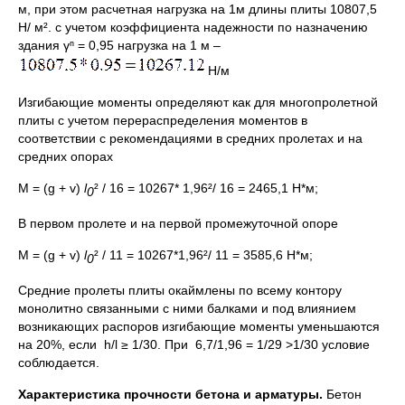
м, при этом расчетная нагрузка на 1м длины плиты 10807,5
Н/ м². с учетом коэффициента надежности по назначению
здания γⁿ = 0,95 нагрузка на 1 м –
Н/м
Изгибающие моменты определяют как для многопролетной
плиты с учетом перераспределения моментов в
соответствии с рекомендациями в средних пролетах и на
средних опорах
М = (g + v)
l
² / 16 = 10267* 1,96²/ 16 = 2465,1 Н*м;
0
В первом пролете и на первой промежуточной опоре
М = (g + v)
l
² / 11 = 10267*1,96²/ 11 = 3585,6 Н*м;
0
Средние пролеты плиты окаймлены по всему контору
монолитно связанными с ними балками и под влиянием
возникающих распоров изгибающие моменты уменьшаются
на 20%, если h/l ≥ 1/30. При 6,7/1,96 = 1/29 >1/30 условие
соблюдается.
Характеристика прочности бетона и арматуры.
Бетон