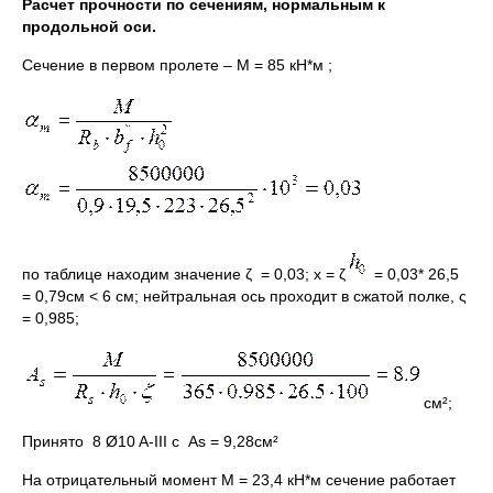
Расчет прочности по сечениям, нормальным к
продольной оси.
Сечение в первом пролете – М = 85 кН*м ;
по таблице находим значение ζ = 0,03; x = ζ
= 0,03* 26,5
= 0,79см < 6 см; нейтральная ось проходит в сжатой полке, ς
= 0,985;
см²;
Принято 8 Ø10 A-III с Аs = 9,28см²
На отрицательный момент М = 23,4 кН*м сечение работает