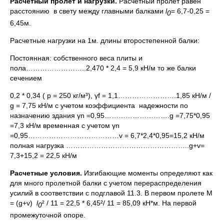
Расчетный пролет и нагрузки.
Расчетный пролет равен
расстоянию в свету между главными балками
l
= 6,7-0,25 =
0
6,45м.
Расчетные нагрузки на 1м. длины второстепенной балки:
Постоянная: собственного веса плиты и
пола……………………..2,470 * 2,4 = 5,9 кН/м то же балки
сечением
0,2 * 0,34 ( p = 250 кг/м³), γf = 1,1…………………….1,85 кН/м /
g = 7,75 кН/м с учетом коэффициента надежности по
назначению здания γn =0,95……………………….g =7,75*0,95
=7,3 кН/м временная с учетом γn
=0,95…………………………………v = 6,7*2,4*0,95=15,2 кН/м
полная нагрузка ……………………………………………..g+v=
7,3+15,2 = 22,5 кН/м
Расчетные условия.
Изгибающие моменты определяют как
для много пролетной балки с учетом перераспределения
усилий в соответствии с подглавой 11.3. В первом пролете М
= (g+v)
l
² / 11 = 22,5 * 6,45²/ 11 = 85,09 кН*м. На первой
0
промежуточной опоре.