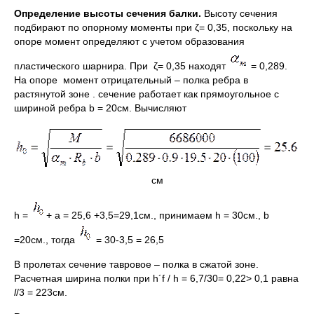
Определение высоты сечения балки.
Высоту сечения
подбирают по опорному моменты при ζ= 0,35, поскольку на
опоре момент определяют с учетом образования
пластического шарнира. При ζ= 0,35 находят
= 0,289.
На опоре момент отрицательный – полка ребра в
растянутой зоне . сечение работает как прямоугольное с
шириной ребра b = 20см. Вычисляют
см
h =
+ a = 25,6 +3,5=29,1см., принимаем h = 30см., b
=20см., тогда
= 30-3,5 = 26,5
В пролетах сечение тавровое – полка в сжатой зоне.
Расчетная ширина полки при h´f / h = 6,7/30= 0,22> 0,1 равна
l
/3 = 223см.