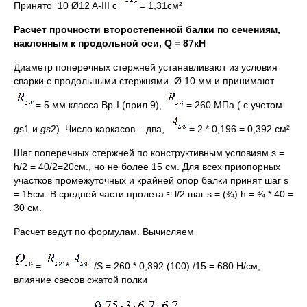
Принято 10 Ø12 A-III с
= 1,31см²
Расчет прочности второстепенной балки по сечениям,
наклонным к продольной оси,
Q = 87кН
Диаметр поперечных стержней устанавливают из условия
сварки с продольными стержнями Ø 10 мм и принимают
= 5 мм класса Вр-I (прил.9),
= 260 МПа ( с учетом
g
s1 и
g
s
2). Число каркасов – два,
= 2 * 0,196 = 0,392 см²
Шаг поперечных стержней по конструктивным условиям s =
h/2 = 40/2=20см., но не более 15 см. Для всех приопорных
участков промежуточных и крайней опор балки принят шаг s
= 15см. В средней части пролета ≈ l/2 шаг s = (¾) h = ¾ * 40 =
30 см.
Расчет ведут по формулам. Вычисляем
=
*
/S = 260 * 0,392 (100) /15 = 680 Н/см;
влияние свесов сжатой полки