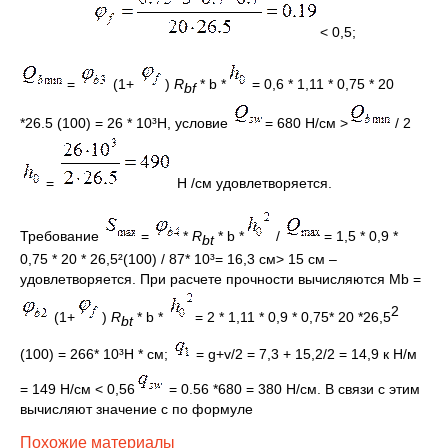
< 0,5;
=
(1+
)
R
* b *
= 0,6 * 1,11 * 0,75 * 20
bf
*26.5 (100) = 26 * 10³Н, условие
= 680 Н/см >
/ 2
=
Н /cм удовлетворяется.
Требование
=
*
R
* b *
/
= 1,5 * 0,9 *
bt
0,75 * 20 * 26,5²(100) / 87* 10³= 16,3 см> 15 см –
удовлетворяется. При расчете прочности вычисляются Мb =
2
(1+
)
R
* b *
= 2 * 1,11 * 0,9 * 0,75* 20 *26,5
bt
(100) = 266* 10³Н * см;
= g+v/2 = 7,3 + 15,2/2 = 14,9 к Н/м
= 149 Н/см < 0,56
= 0.56 *680 = 380 H/см. В связи с этим
вычисляют значение с по формуле
Похожие материалы