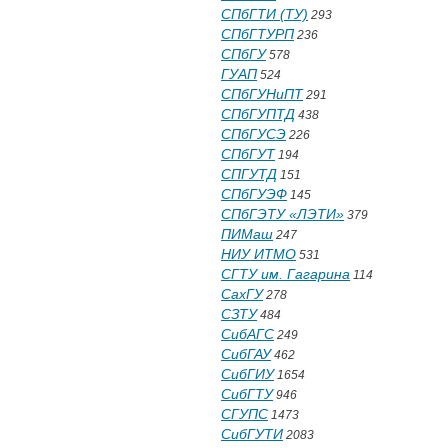
СПбГТИ (ТУ)
293
СПбГТУРП
236
СПбГУ
578
ГУАП
524
СПбГУНиПТ
291
СПбГУПТД
438
СПбГУСЭ
226
СПбГУТ
194
СПГУТД
151
СПбГУЭФ
145
СПбГЭТУ «ЛЭТИ»
379
ПИМаш
247
НИУ ИТМО
531
СГТУ им. Гагарина
114
СахГУ
278
СЗТУ
484
СибАГС
249
СибГАУ
462
СибГИУ
1654
СибГТУ
946
СГУПС
1473
СибГУТИ
2083