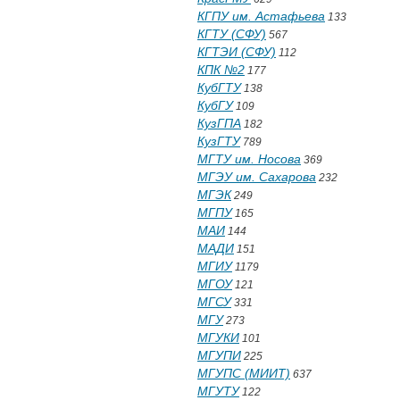
КГПУ им. Астафьева
133
КГТУ (СФУ)
567
КГТЭИ (СФУ)
112
КПК №2
177
КубГТУ
138
КубГУ
109
КузГПА
182
КузГТУ
789
МГТУ им. Носова
369
МГЭУ им. Сахарова
232
МГЭК
249
МГПУ
165
МАИ
144
МАДИ
151
МГИУ
1179
МГОУ
121
МГСУ
331
МГУ
273
МГУКИ
101
МГУПИ
225
МГУПС (МИИТ)
637
МГУТУ
122