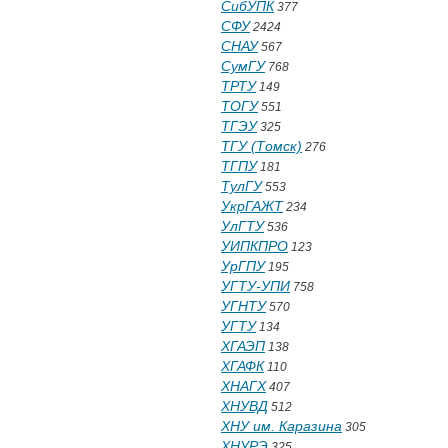
СибУПК
377
СФУ
2424
СНАУ
567
СумГУ
768
ТРТУ
149
ТОГУ
551
ТГЭУ
325
ТГУ (Томск)
276
ТГПУ
181
ТулГУ
553
УкрГАЖТ
234
УлГТУ
536
УИПКПРО
123
УрГПУ
195
УГТУ-УПИ
758
УГНТУ
570
УГТУ
134
ХГАЭП
138
ХГАФК
110
ХНАГХ
407
ХНУВД
512
ХНУ им. Каразина
305
ХНУРЭ
325