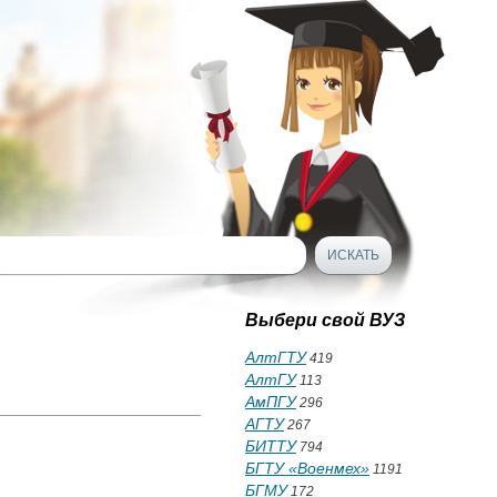
Выбери свой ВУЗ
АлтГТУ
419
АлтГУ
113
АмПГУ
296
АГТУ
267
БИТТУ
794
БГТУ «Военмех»
1191
БГМУ
172