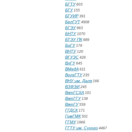
БГТУ
603
БГУ
155
БГУИР
391
БелГУТ
4908
БГЭУ
963
БНТУ
1070
БТЭУ ПК
689
БрГУ
179
ВНТУ
120
ВГУЭС
426
ВлГУ
645
ВМедА
611
ВолгГТУ
235
ВНУ им. Даля
166
ВЗФЭИ
245
ВятГСХА
101
ВятГГУ
139
ВятГУ
559
ГГДСК
171
ГомГМК
501
ГГМУ
1966
ГГТУ им. Сухого
4467