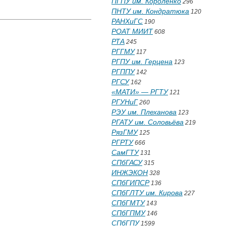
ПГПУ им. Короленко
296
ПНТУ им. Кондратюка
120
РАНХиГС
190
РОАТ МИИТ
608
РТА
245
РГГМУ
117
РГПУ им. Герцена
123
РГППУ
142
РГСУ
162
«МАТИ» — РГТУ
121
РГУНиГ
260
РЭУ им. Плеханова
123
РГАТУ им. Соловьёва
219
РязГМУ
125
РГРТУ
666
СамГТУ
131
СПбГАСУ
315
ИНЖЭКОН
328
СПбГИПСР
136
СПбГЛТУ им. Кирова
227
СПбГМТУ
143
СПбГПМУ
146
СПбГПУ
1599