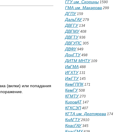
ГГУ им. Скорины
1590
ГМА им. Макарова
299
ДГПУ
159
ДальГАУ
279
ДВГГУ
134
ДВГМУ
408
ДВГТУ
936
ДВГУПС
305
ДВФУ
949
ДонГТУ
498
ДИТМ МНТУ
109
ИвГМА
488
ИГХТУ
131
ИжГТУ
145
КемГППК
171
ака (вилки) или попадания
КемГУ
508
а поражение.
КГМТУ
270
КировАТ
147
КГКСЭП
407
КГТА им. Дегтярева
174
КнАГТУ
2910
КрасГАУ
345
КрасГМУ
629