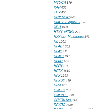
МТУСИ
179
ХАИ
656
ТПУ
455
НИУ МЭИ
640
НМСУ «Горный»
1701
ХПИ
1534
НТУУ «КПИ»
213
НУК им. Макарова
543
НВ
1001
НГАВТ
362
НГАУ
411
НГАСУ
817
НГМУ
665
НГПУ
214
НГТУ
4610
НГУ
1993
НГУЭУ
499
НИИ
201
ОмГТУ
302
ОмГУПС
230
СПбПК №4
115
ПГУПС
2489