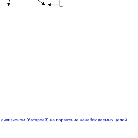
·
е дивизионом (батареей) на поражение ненаблюдаемых целей