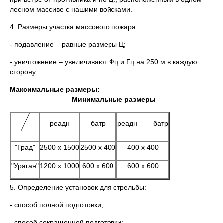
лесном массиве с нашими войсками.
4. Размеры участка массового пожара:
- подавление – равные размеры Ц;
- уничтожение – увеличивают Фц и Гц на 250 м в каждую
сторону.
Максимальные размеры:
Минимальные размеры
реадн
батр
реадн батр
"Град"
2500 х 1500
2500 х 400
400 х 400
"Ураган"
1200 х 1000
600 х 600
600 х 600
5. Определение установок для стрельбы:
- способ полной подготовки;
- способ сокращенной подготовки;