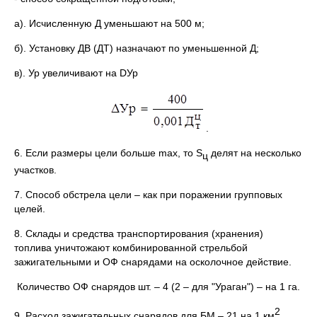
а). Исчисленную Д уменьшают на 500 м;
б). Установку ДВ (ДТ) назначают по уменьшенной Д;
в). Ур увеличивают на DУр
.
6. Если размеры цели больше max, то S
делят на несколько
ц
участков.
7. Способ обстрела цели – как при поражении групповых
целей.
8. Склады и средства транспортирования (хранения)
топлива уничтожают комбинированной стрельбой
зажигательными и ОФ снарядами на осколочное действие.
Количество ОФ снарядов шт. – 4 (2 – для "Ураган") – на 1 га.
2
9. Расход зажигательных снарядов для БМ – 21 на 1 км