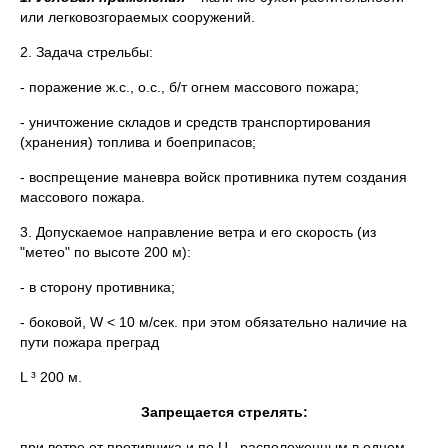
или легковозгораемых сооружений.
2. Задача стрельбы:
- поражение ж.с., о.с., б/т огнем массового пожара;
- уничтожение складов и средств транспортирования
(хранения) топлива и боеприпасов;
- воспрещение маневра войск противника путем создания
массового пожара.
3. Допускаемое направление ветра и его скорость (из
"метео" по высоте 200 м):
- в сторону противника;
- боковой, W < 10 м/сек. при этом обязательно наличие на
пути пожара преград
L ³ 200 м.
Запрещается стрелять:
при ветре от противника и по Ц., расположенным в одном