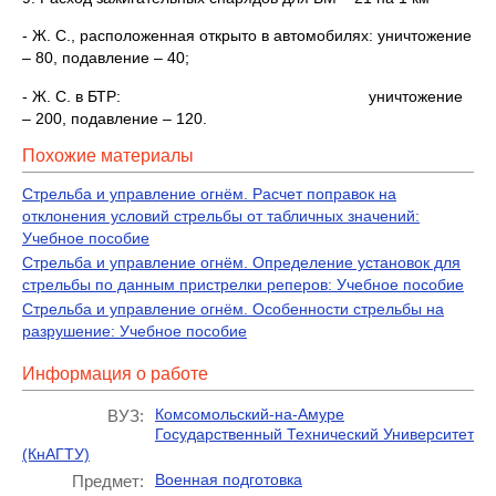
- Ж. С., расположенная открыто в автомобилях: уничтожение
– 80, подавление – 40;
- Ж. С. в БТР: уничтожение
– 200, подавление – 120.
Похожие материалы
Стрельба и управление огнём. Расчет поправок на
отклонения условий стрельбы от табличных значений:
Учебное пособие
Стрельба и управление огнём. Определение установок для
стрельбы по данным пристрелки реперов: Учебное пособие
Стрельба и управление огнём. Особенности стрельбы на
разрушение: Учебное пособие
Информация о работе
Комсомольский-на-Амуре
ВУЗ:
Государственный Технический Университет
(КнАГТУ)
Военная подготовка
Предмет: