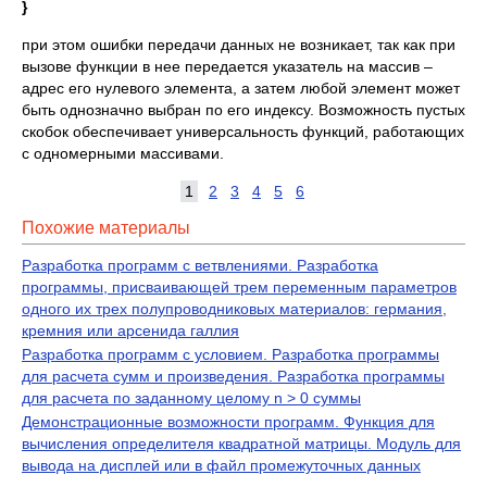
}
при этом ошибки передачи данных не возникает, так как при
вызове функции в нее передается указатель на массив –
адрес его нулевого элемента, а затем любой элемент может
быть однозначно выбран по его индексу. Возможность пустых
скобок обеспечивает универсальность функций, работающих
с одномерными массивами.
1
2
3
4
5
6
Похожие материалы
Разработка программ с ветвлениями. Разработка
программы, присваивающей трем переменным параметров
одного их трех полупроводниковых материалов: германия,
кремния или арсенида галлия
Разработка программ с условием. Разработка программы
для расчета сумм и произведения. Разработка программы
для расчета по заданному целому n > 0 суммы
Демонстрационные возможности программ. Функция для
вычисления определителя квадратной матрицы. Модуль для
вывода на дисплей или в файл промежуточных данных