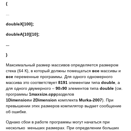
{
...
double
X
[100];
double
A
[10][10];
...
}
Максимальный размер массивов определяется размером
стека (64 К), в который должны помещаться
все
массивы и
все
переменные программы. Для одного одномерного
массива это соответствует
8191
элементам типа
double
, а
для одного двумерного –
90
х
90
элементов типа
double
(см.
программы
1
maxsize
.
cpp
разделов
1
Dimension
и
2
Dimension
комплекта
Murka
-2007
). При
превышении этих размеров компилятор выдает сообщение
об ошибке.
Однако сбои в работе программы могут начаться при
несколько меньших размерах. При определении больших