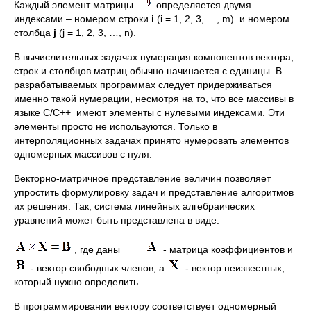
Каждый элемент матрицы
определяется двумя
индексами – номером строки
i
(i = 1, 2, 3, …, m) и номером
столбца
j
(j = 1, 2, 3, …, n).
В вычислительных задачах нумерация компонентов вектора,
строк и столбцов матриц обычно начинается с единицы. В
разрабатываемых программах следует придерживаться
именно такой нумерации, несмотря на то, что все массивы в
языке С/С++ имеют элементы с нулевыми индексами. Эти
элементы просто не используются. Только в
интерполяционных задачах принято нумеровать элементов
одномерных массивов с нуля.
Векторно-матричное представление величин позволяет
упростить формулировку задач и представление алгоритмов
их решения. Так, система линейных алгебраических
уравнений может быть представлена в виде:
, где даны
- матрица коэффициентов и
- вектор свободных членов, а
- вектор неизвестных,
который нужно определить.
В программировании вектору соответствует одномерный