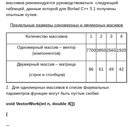
массивов рекомендуется руководствоваться следующей
таблицей, данные которой для Borlad C++ 3.1 получены
опытным путем:
Предельные размеры одномерных и двумерных масивов
Количество массивов
1
2
3
4
Одномерный массив – вектор
7700
3850
2565
1920
(компонентов)
Двумерный массив – матрица
86
61
49
42
(строк и столбцов)
2. Для одномерных массивов в списке формальных
параметров функции могут быть пустые скобки:
void VectorWork(int n, double X[])
{
...