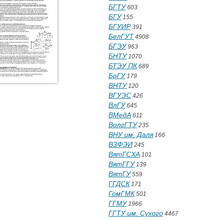
БГТУ
603
БГУ
155
БГУИР
391
БелГУТ
4908
БГЭУ
963
БНТУ
1070
БТЭУ ПК
689
БрГУ
179
ВНТУ
120
ВГУЭС
426
ВлГУ
645
ВМедА
611
ВолгГТУ
235
ВНУ им. Даля
166
ВЗФЭИ
245
ВятГСХА
101
ВятГГУ
139
ВятГУ
559
ГГДСК
171
ГомГМК
501
ГГМУ
1966
ГГТУ им. Сухого
4467