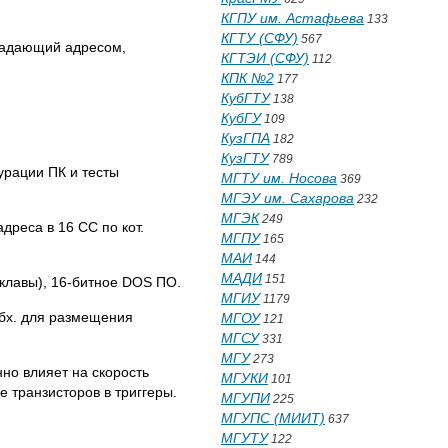
КГПУ им. Астафьева
133
КГТУ (СФУ)
567
бладающий адресом,
КГТЭИ (СФУ)
112
КПК №2
177
КубГТУ
138
КубГУ
109
КузГПА
182
КузГТУ
789
урации ПК и тесты
МГТУ им. Носова
369
МГЭУ им. Сахарова
232
МГЭК
249
дреса в 16 СС по кот.
МГПУ
165
МАИ
144
МАДИ
151
клавы), 16-битное DOS ПО.
МГИУ
1179
обх. для размещения
МГОУ
121
МГСУ
331
МГУ
273
но влияет на скорость
МГУКИ
101
 транзисторов в триггеры.
МГУПИ
225
МГУПС (МИИТ)
637
МГУТУ
122