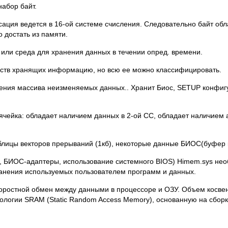
набор байт.
сация ведется в 16-ой системе счисления. Следовательно байт о
 достать из памяти.
 или среда для хранения данных в течении опред. времени.
ойств хранящих информацию, но всю ее можно классифицировать.
нения массива неизменяемых данных.. Хранит Биос, SETUP конфиг
 ячейка: обладает наличием данных в 2-ой СС, обладает наличием а
аблицы векторов прерываний (1кб), некоторые данные БИОС(буфер 
ео, БИОС-адаптеры, использование системного BIOS) Himem.sys не
ранения используемых пользователем программ и данных.
оростной обмен между данными в процессоре и ОЗУ. Объем косвен
ологии SRAM (Static Random Access Memory), основанную на сборке