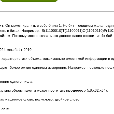
ит
. Он может хранить в себе 0 или 1. Но бит – слишком малая еди
ять в битах. Например: S(11100010)T(11100011)O(11010110)P(1101
айтом. Поэтому можно сказать что данное слово состоит из 4х байт
024 мегабайт, 2^10
 характеристики объема максимально вместимой информации в е
ьзуют более емкие единицы измерения. Например, несколько посл
нения одного числа.
имальны объем памяти может прочитать
процессор
(x8,x32,x64).
ак машинное слово, полуслово, двойное слово.
тор итп.