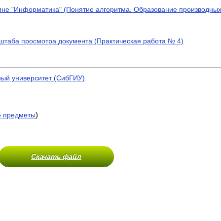
не "Информатика" (Понятие алгоритма. Образование производных 
сштаба просмотра документа (Практическая работа № 4)
ный университет (СибГИУ)
)
е предметы
Скачать файл