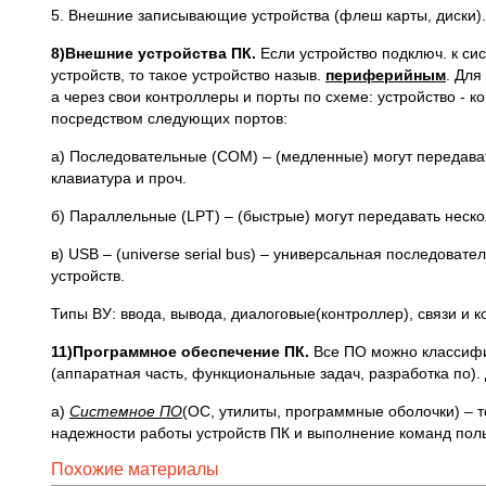
5. Внешние записывающие устройства (флеш карты, диски).
8)Внешние устройства ПК.
Если устройство подключ. к си
устройств, то такое устройство назыв.
периферийным
. Для
а через свои контроллеры и порты по схеме: устройство -
посредством следующих портов:
а) Последовательные (COM) – (медленные) могут передава
клавиатура и проч.
б) Параллельные (LPT) – (быстрые) могут передавать неск
в) USB – (universe serial bus) – универсальная последова
устройств.
Типы ВУ: ввода, вывода, диалоговые(контроллер), связи и 
11)Программное обеспечение ПК.
Все ПО можно классифи
(аппаратная часть, функциональные задач, разработка по).
а)
Системное ПО
(ОС, утилиты, программные оболочки) – 
надежности работы устройств ПК и выполнение команд поль
Похожие материалы