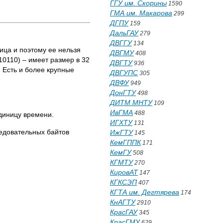
ГГУ им. Скорины
1590
ГМА им. Макарова
299
ДГПУ
159
ДальГАУ
279
ДВГГУ
134
ница и поэтому ее нельзя
ДВГМУ
408
0110) – имеет размер в 32
ДВГТУ
936
. Есть и более крупные
ДВГУПС
305
ДВФУ
949
ДонГТУ
498
ДИТМ МНТУ
109
ИвГМА
488
диницу времени.
ИГХТУ
131
едовательных байтов
ИжГТУ
145
КемГППК
171
КемГУ
508
КГМТУ
270
КировАТ
147
КГКСЭП
407
КГТА им. Дегтярева
174
КнАГТУ
2910
КрасГАУ
345
КрасГМУ
629