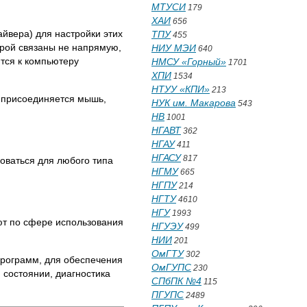
МТУСИ
179
ХАИ
656
айвера) для настройки этих
ТПУ
455
орой связаны не напрямую,
НИУ МЭИ
640
тся к компьютеру
НМСУ «Горный»
1701
ХПИ
1534
НТУУ «КПИ»
213
о присоединяется мышь,
НУК им. Макарова
543
НВ
1001
НГАВТ
362
НГАУ
411
НГАСУ
817
зоваться для любого типа
НГМУ
665
НГПУ
214
НГТУ
4610
НГУ
1993
ют по сфере использования
НГУЭУ
499
НИИ
201
ОмГТУ
302
программ, для обеспечения
ОмГУПС
230
 состоянии, диагностика
СПбПК №4
115
ПГУПС
2489