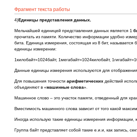
Фрагмент текста работы
4)
Единицы представления данных.
Мельчайшей единицей представления данных является 1
б
прочитать из памяти. Количество информации удобно измер
бита. Единица измерения, состоящая из 8 бит, называется б
единицы измерении:
1килобайт=1024байт, 1мегабайт=1024килобайт, 1гигабайт=1
Данные единицы измерения используются для отображения
Для повышения точности
арифметических
действий испол
объединяют в «
машинные
слова
».
Машинное слово – это участок памяти, отведенный для хра
Вместимость машинного слова зависит от того какой макс
Иногда использую такие единицы измерения информации, к
Группа байт представляет собой такие е.и.и, как запись, сек