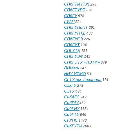
СПбГТИ (ТУ)
293
СПбГТУРП
236
СПбГУ
578
ГУАП
524
СПбГУНиПТ
291
СПбГУПТД
438
СПбГУСЭ
226
СПбГУТ
194
СПГУТД
151
СПбГУЭФ
145
СПбГЭТУ «ЛЭТИ»
379
ПИМаш
247
НИУ ИТМО
531
СГТУ им. Гагарина
114
СахГУ
278
СЗТУ
484
СибАГС
249
СибГАУ
462
СибГИУ
1654
СибГТУ
946
СГУПС
1473
СибГУТИ
2083