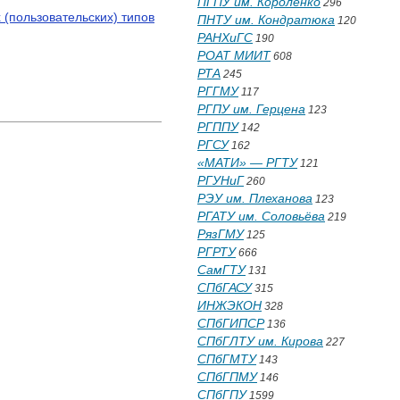
ПГПУ им. Короленко
296
(пользовательских) типов
ПНТУ им. Кондратюка
120
РАНХиГС
190
РОАТ МИИТ
608
РТА
245
РГГМУ
117
РГПУ им. Герцена
123
РГППУ
142
РГСУ
162
«МАТИ» — РГТУ
121
РГУНиГ
260
РЭУ им. Плеханова
123
РГАТУ им. Соловьёва
219
РязГМУ
125
РГРТУ
666
СамГТУ
131
СПбГАСУ
315
ИНЖЭКОН
328
СПбГИПСР
136
СПбГЛТУ им. Кирова
227
СПбГМТУ
143
СПбГПМУ
146
СПбГПУ
1599