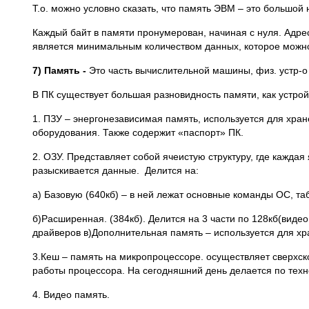
Т.о. можно условно сказать, что память ЭВМ – это большой 
Каждый байт в памяти пронумерован, начиная с нуля. Адре
является минимальным количеством данных, которое можно
7) Память -
Это часть вычислительной машины, физ. устр-о
В ПК существует большая разновидность памяти, как устр
1. ПЗУ – энергонезависимая память, используется для хра
оборудования. Также содержит «паспорт» ПК.
2. ОЗУ. Представляет собой ячеистую структуру, где каждая
разыскивается данные. Делится на:
а) Базовую (640кб) – в ней лежат основные команды ОС, т
б)Расширенная. (384кб). Делится на 3 части по 128кб(вид
драйверов в)Дополнительная память – используется для х
3.Кеш – память на микропроцессоре. осуществляет сверхск
работы процессора. На сегодняшний день делается по техн
4. Видео память.