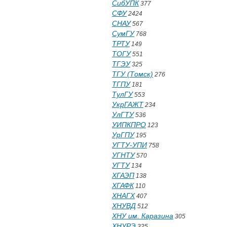
СибУПК
377
СФУ
2424
СНАУ
567
СумГУ
768
ТРТУ
149
ТОГУ
551
ТГЭУ
325
ТГУ (Томск)
276
ТГПУ
181
ТулГУ
553
УкрГАЖТ
234
УлГТУ
536
УИПКПРО
123
УрГПУ
195
УГТУ-УПИ
758
УГНТУ
570
УГТУ
134
ХГАЭП
138
ХГАФК
110
ХНАГХ
407
ХНУВД
512
ХНУ им. Каразина
305
ХНУРЭ
325