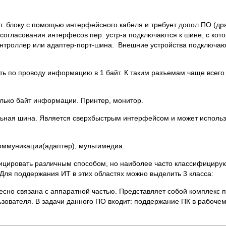
ст. блоку с помощью интерфейсного кабеля и требует допол.ПО (др
 согласования интерфесов пер. устр-а подключаются к шине, с кот
 контроллер или адаптер-порт-шина. Внешние устройства подключаю
ть по проводу информацию в 1 байт. К таким разъемам чаще всег
олько байт информации. Принтер, монитор.
тельная шина. Является сверхбыстрым интерфейсом и может исполь
коммуникации(адаптер), мультимедиа.
цировать различным способом, но наиболее часто классифициру
 Для поддержания ИТ в этих областях можно выделить 3 класса:
тесно связана с аппаратной частью. Представляет собой комплекс 
зователя. В задачи данного ПО входит: поддержание ПК в рабочем