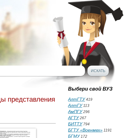
Выбери свой ВУЗ
цы представления
АлтГТУ
419
АлтГУ
113
АмПГУ
296
АГТУ
267
БИТТУ
794
БГТУ «Военмех»
1191
БГМУ
172