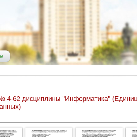
СЫ
№ 4-62 дисциплины "Информатика" (Едини
анных)