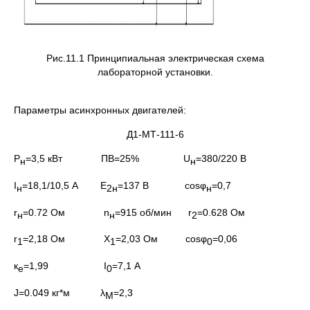
Рис.11.1 Принципиальная электрическая схема
лабораторной установки.
Параметры асинхронных двигателей:
Д1-МТ-111-6
Р
=3,5 кВт ПВ=25% U
=380/220 В
н
н
I
=18,1/10,5 А E
=137 В cosφ
=0,7
н
2н
н
r
=0.72 Ом n
=915 об/мин r
=0.628 Ом
н
н
2
r
=2,18 Ом X
=2,03 Ом cosφ
=0,06
1
1
0
к
=1,99 I
=7,1 А
е
0
J=0.049 кг*м λ
=2,3
М