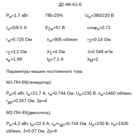
Д2-АК-61-6
Р
=1,7 кВт ПВ=25% U
=380/220 В
н
н
I
=5/8,5 А E
=57 В cosφ
=0,72
н
2н
н
r
=0.725 Ом n
=905 об/мин r
=0,14 Ом
н
н
2
r
=3,1 Ом X
=4 Ом J=0.048 кг*м
1
1
к
=1,99 I
=7,1 А λ
=2
е
0
М
Параметры машин постоянного тока
М1-ПН-68(генератор):
Р
=5 кВт, I
=21,7 А, r
=0,744 Ом, U
=230 В, n
=1460 об/мин,
н
н
я
н
н
r
=0,357 Ом, 2р=4.
дп
М2-ПН-45(двигатель):
Р
=4,2 кВт, I
=22,6 А, r
+r
=0,744 Ом, U
=230 В, n
=1500
н
н
я
дп
н
н
об/мин, J=0,07 Ом, 2р=4.