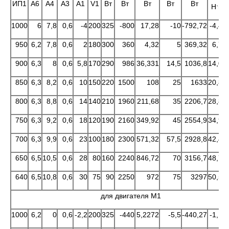
ИП1
А6
А4
А3
А1
V1
Вт
Вт
Вт
Вт
Вт
.
Н
м
1000
6
7,8
0,6
-4
200
325
-800
17,28
-10
-792,72
-4,47
950
6,2
7,8
0,6
2
180
300
360
4,32
5
369,32
6,73
900
6,3
8
0,6
5,8
170
290
986
36,331
14,5
1036,8
14,09
850
6,3
8,2
0,6
10
150
220
1500
108
25
1633
20,83
800
6,3
8,8
0,6
14
140
210
1960
211,68
35
2206,7
28,86
750
6,3
9,2
0,6
18
120
190
2160
349,92
45
2554,9
34,97
700
6,3
9,9
0,6
23
100
180
2300
571,32
57,5
2928,8
42,43
650
6,5
10,5
0,6
28
80
160
2240
846,72
70
3156,7
48,75
640
6,5
10,8
0,6
30
75
90
2250
972
75
3297
50,56
для двигателя М1
1000
6,2
0
0,6
-2,2
200
325
-440
5,2272
-5,5
-440,27
-1,10