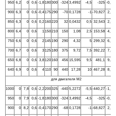
950
6,2
0
0,6
-1,8
180
300
-324
3,4992
-4,5
-325
-0,25
900
6,3
0
0,6
-0,4
175
290
-70
0,1728
-1
-70,827
2,33
850
6,3
0
0,6
0,2
160
220
32
0,0432
0,5
32,543
2,84
800
6,4
0
0,6
1
150
210
150
1,08
2,5
153,58
4,34
750
6,6
0
0,6
2
145
190
290
4,32
5
299,32
6,23
700
6,7
0
0,6
3
125
180
375
9,72
7,5
392,22
7,81
650
6,8
0
0,6
3,8
120
160
456
15,595
9,5
481,1
9,42
640
6,9
0
0,6
4
110
90
440
17,28
10
467,28
8,32
для двигателя М2
1000
0
7,8
0,6
-2,2
200
325
-440
5,2272
-5,5
-440,27
-1,10
950
0
7,9
0,6
-1,8
180
300
-324
3,4992
-4,5
-325
-0,25
900
0
8,2
0,6
-0,4
170
290
-68
0,1728
-1
-68,827
2,35