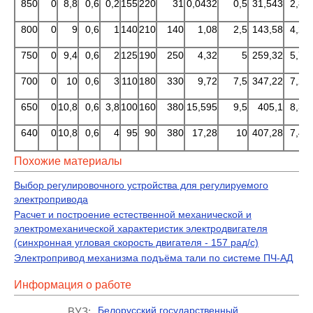
850
0
8,8
0,6
0,2
155
220
31
0,0432
0,5
31,543
2,83
800
0
9
0,6
1
140
210
140
1,08
2,5
143,58
4,22
750
0
9,4
0,6
2
125
190
250
4,32
5
259,32
5,72
700
0
10
0,6
3
110
180
330
9,72
7,5
347,22
7,20
650
0
10,8
0,6
3,8
100
160
380
15,595
9,5
405,1
8,31
640
0
10,8
0,6
4
95
90
380
17,28
10
407,28
7,42
Похожие материалы
Выбор регулировочного устройства для регулируемого
электропривода
Расчет и построение естественной механической и
электромеханической характеристик электродвигателя
(синхронная угловая скорость двигателя - 157 рад/с)
Электропривод механизма подъёма тали по системе ПЧ-АД
Информация о работе
Белорусский государственный
ВУЗ: