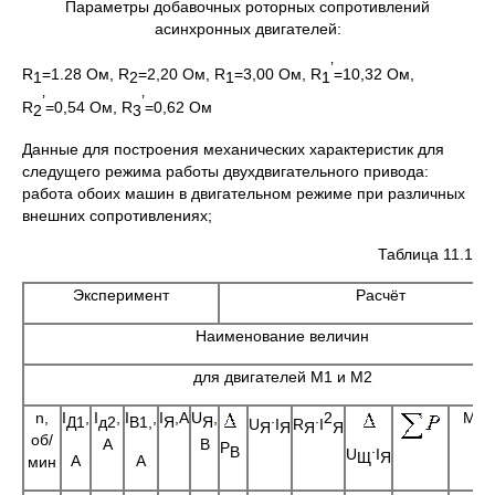
Параметры добавочных роторных сопротивлений
асинхронных двигателей:
’
R
=1.28 Ом, R
=2,20 Ом, R
=3,00 Ом, R
=10,32 Ом,
1
2
1
1
’
’
R
=0,54 Ом, R
=0,62 Ом
2
3
Данные для построения механических характеристик для
следущего режима работы двухдвигательного привода:
работа обоих машин в двигательном режиме при различных
внешних сопротивлениях;
Таблица 11.1
Эксперимент
Расчёт
Наименование величин
для двигателей М1 и М2
n,
I
,
I
,
I
,
I
,A
U
,
.
.
2
М
Д
1
д2
В1,
Я
Я
U
I
R
I
Я
Я
Я
Я
об/
А
В
Р
.
В
U
I
Щ
Я
А
A
мин