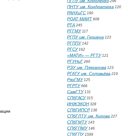
ПГПУ им. Короленко
296
ПНТУ им. Кондратюка
120
РАНХиГС
190
РОАТ МИИТ
608
РТА
245
РГГМУ
117
РГПУ им. Герцена
123
РГППУ
142
РГСУ
162
«МАТИ» — РГТУ
121
РГУНиГ
260
РЭУ им. Плеханова
123
РГАТУ им. Соловьёва
219
РязГМУ
125
РГРТУ
666
СамГТУ
131
СПбГАСУ
315
ИНЖЭКОН
328
СПбГИПСР
136
зации
СПбГЛТУ им. Кирова
227
СПбГМТУ
143
СПбГПМУ
146
СПбГПУ
1599