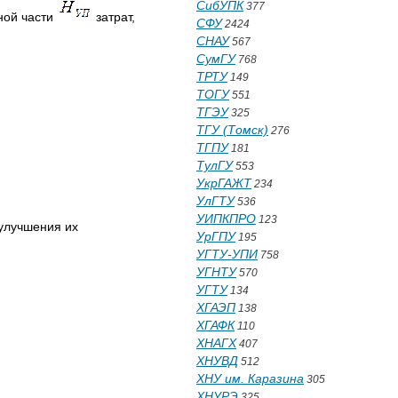
СибУПК
377
ной части
затрат,
СФУ
2424
СНАУ
567
СумГУ
768
ТРТУ
149
ТОГУ
551
ТГЭУ
325
ТГУ (Томск)
276
ТГПУ
181
ТулГУ
553
УкрГАЖТ
234
УлГТУ
536
УИПКПРО
123
улучшения их
УрГПУ
195
УГТУ-УПИ
758
УГНТУ
570
УГТУ
134
ХГАЭП
138
ХГАФК
110
ХНАГХ
407
ХНУВД
512
ХНУ им. Каразина
305
ХНУРЭ
325