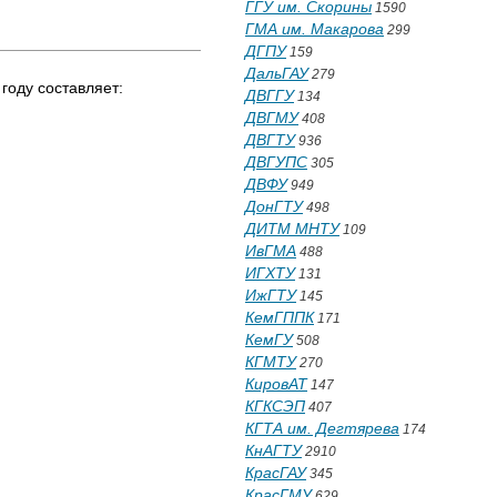
ГГУ им. Скорины
1590
ГМА им. Макарова
299
ДГПУ
159
ДальГАУ
279
году составляет:
ДВГГУ
134
ДВГМУ
408
ДВГТУ
936
ДВГУПС
305
ДВФУ
949
ДонГТУ
498
ДИТМ МНТУ
109
ИвГМА
488
ИГХТУ
131
ИжГТУ
145
КемГППК
171
КемГУ
508
КГМТУ
270
КировАТ
147
КГКСЭП
407
КГТА им. Дегтярева
174
КнАГТУ
2910
КрасГАУ
345
КрасГМУ
629