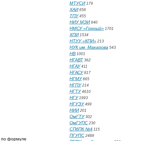
МТУСИ
179
ХАИ
656
ТПУ
455
НИУ МЭИ
640
НМСУ «Горный»
1701
ХПИ
1534
НТУУ «КПИ»
213
НУК им. Макарова
543
НВ
1001
НГАВТ
362
НГАУ
411
НГАСУ
817
НГМУ
665
НГПУ
214
НГТУ
4610
НГУ
1993
НГУЭУ
499
НИИ
201
ОмГТУ
302
ОмГУПС
230
СПбПК №4
115
ПГУПС
2489
 по формуле