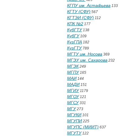
КГПУ им. Астафьева
133
КГТУ (СФУ)
567
КГТЭИ (СФУ)
112
КПК №2
177
КубГТУ
138
КубГУ
109
КузГПА
182
КузГТУ
789
МГТУ им. Носова
369
МГЭУ им. Сахарова
232
МГЭК
249
МГПУ
165
МАИ
144
МАДИ
151
МГИУ
1179
МГОУ
121
МГСУ
331
МГУ
273
МГУКИ
101
МГУПИ
225
МГУПС (МИИТ)
637
МГУТУ
122