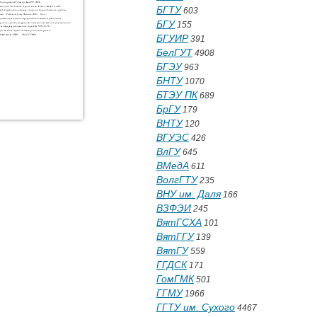
БГТУ
603
БГУ
155
БГУИР
391
БелГУТ
4908
БГЭУ
963
БНТУ
1070
БТЭУ ПК
689
БрГУ
179
ВНТУ
120
ВГУЭС
426
ВлГУ
645
ВМедА
611
ВолгГТУ
235
ВНУ им. Даля
166
ВЗФЭИ
245
ВятГСХА
101
ВятГГУ
139
ВятГУ
559
ГГДСК
171
ГомГМК
501
ГГМУ
1966
ГГТУ им. Сухого
4467