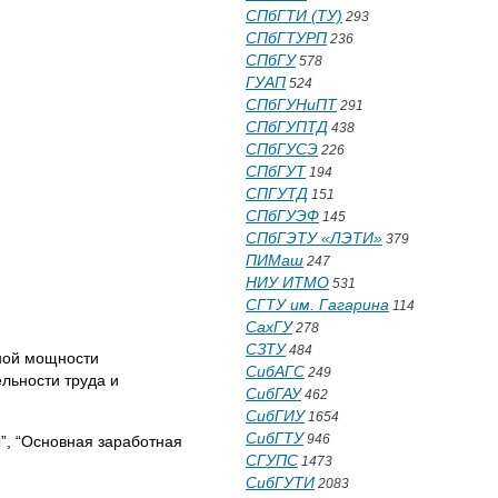
СПбГТИ (ТУ)
293
СПбГТУРП
236
СПбГУ
578
ГУАП
524
СПбГУНиПТ
291
СПбГУПТД
438
СПбГУСЭ
226
СПбГУТ
194
СПГУТД
151
СПбГУЭФ
145
СПбГЭТУ «ЛЭТИ»
379
ПИМаш
247
НИУ ИТМО
531
СГТУ им. Гагарина
114
СахГУ
278
СЗТУ
484
нной мощности
СибАГС
249
льности труда и
СибГАУ
462
СибГИУ
1654
СибГТУ
946
”, “Основная заработная
СГУПС
1473
СибГУТИ
2083