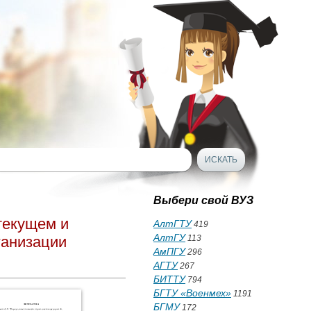
Выбери свой ВУЗ
текущем и
АлтГТУ
419
АлтГУ
ганизации
113
АмПГУ
296
АГТУ
267
БИТТУ
794
БГТУ «Военмех»
1191
БГМУ
172