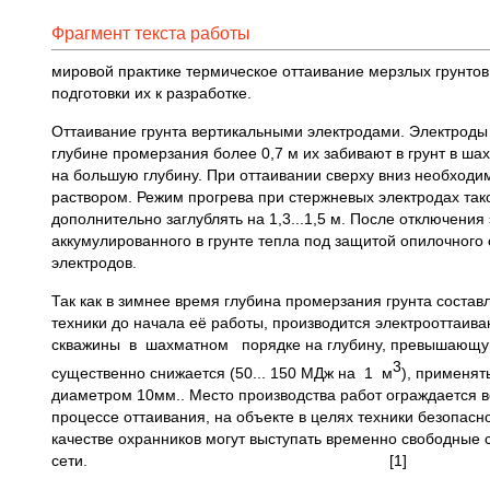
Фрагмент текста работы
мировой практике термическое оттаивание мерзлых грунтов
подготовки их к разработке.
Оттаивание грунта вертикальными электродами. Электроды
глубине промерзания более 0,7 м их забивают в грунт в шах
на большую глубину. При оттаивании сверху вниз необходи
раствором. Режим прогрева при стержневых электродах тако
дополнительно заглублять на 1,3...1,5 м. После отключения 
аккумулированного в грунте тепла под защитой опилочного 
электродов.
Так как в зимнее время глубина промерзания грунта состав
техники до начала её работы, производится электрооттаива
скважины в шахматном порядке на глубину, превышающую н
3
существенно снижается (50... 150 МДж на 1 м
), применят
диаметром 10мм.. Место производства работ ограждается в
процессе оттаивания, на объекте в целях техники безопасн
качестве охранников могут выступать временно свободные
сети. [1]