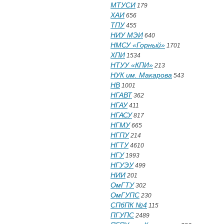
МТУСИ
179
ХАИ
656
ТПУ
455
НИУ МЭИ
640
НМСУ «Горный»
1701
ХПИ
1534
НТУУ «КПИ»
213
НУК им. Макарова
543
НВ
1001
НГАВТ
362
НГАУ
411
НГАСУ
817
НГМУ
665
НГПУ
214
НГТУ
4610
НГУ
1993
НГУЭУ
499
НИИ
201
ОмГТУ
302
ОмГУПС
230
СПбПК №4
115
ПГУПС
2489