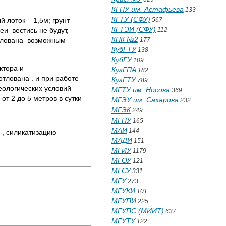
КГПУ им. Астафьева
133
КГТУ (СФУ)
 лоток – 1,5м; грунт –
567
КГТЭИ (СФУ)
еи вестись не будут,
112
КПК №2
котлована возможным
177
КубГТУ
138
КубГУ
109
ктора и
КузГПА
182
тлована . и при работе
КузГТУ
789
еологических условий
МГТУ им. Носова
369
т 2 до 5 метров в сутки
МГЭУ им. Сахарова
232
МГЭК
249
МГПУ
165
МАИ
144
 , силикатизацию
МАДИ
151
МГИУ
1179
МГОУ
121
МГСУ
331
МГУ
273
МГУКИ
101
МГУПИ
225
МГУПС (МИИТ)
637
МГУТУ
122