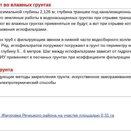
т во влажных грунтах
ксимальной глубины 2,126 м; глубина траншеи под канализационный
, то земляные работы в водонасыщенных грунтах при отрывке транш
от во влажных грунтах применяться не будут, а вот при отрывке 
нижения иглофильтрами.
ых труб с фильтрующим звеном в нижней части водосборного колле
Ряд иглофильтратов погружают погружают в грунт по периметру ко
 глубину 5…6 метров. Шаг между иглофильтрами зависит от гидрог
ИУ применяют в песчаных грунтах при коэффициенте фильтрации о
грунта
дующие методы закрепления грунта: искусственное замораживание
 электротермический способы
. Жмуровка Речицкого района на участке площадью 0,31 га