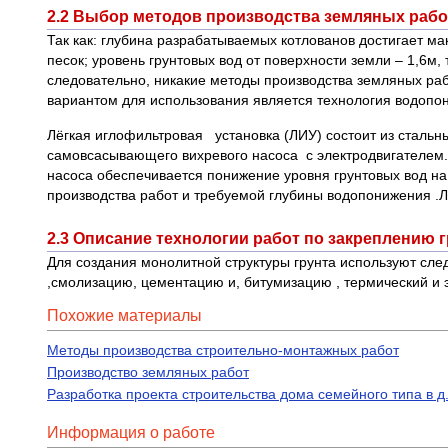
2.2 Выбор методов производства земляных рабо
Так как: глубина разрабатываемых котлованов достигает ма
песок; уровень грунтовых вод от поверхности земли – 1,6м
следовательно, никакие методы производства земляных раб
вариантом для использования является технология водопо
Лёгкая иглофильтровая установка (ЛИУ) состоит из стальн
самовсасывающего вихревого насоса с электродвигателем. 
насоса обеспечивается понижение уровня грунтовых вод на
производства работ и требуемой глубины водопонижения .Л
2.3 Описание технологии работ по закреплению 
Для создания монолитной структуры грунта используют сле
,смолизацию, цементацию и, битумизацию , термический и
Похожие материалы
Методы производства строительно-монтажных работ
Производство земляных работ
Разработка проекта строительства дома семейного типа в д
Информация о работе