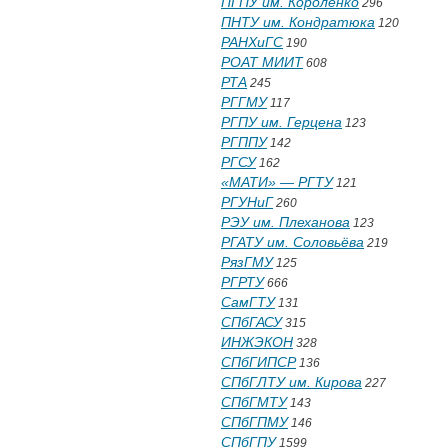
ПГПУ им. Короленко
296
ПНТУ им. Кондратюка
120
РАНХиГС
190
РОАТ МИИТ
608
РТА
245
РГГМУ
117
РГПУ им. Герцена
123
РГППУ
142
РГСУ
162
«МАТИ» — РГТУ
121
РГУНиГ
260
РЭУ им. Плеханова
123
РГАТУ им. Соловьёва
219
РязГМУ
125
РГРТУ
666
СамГТУ
131
СПбГАСУ
315
ИНЖЭКОН
328
СПбГИПСР
136
СПбГЛТУ им. Кирова
227
СПбГМТУ
143
СПбГПМУ
146
СПбГПУ
1599