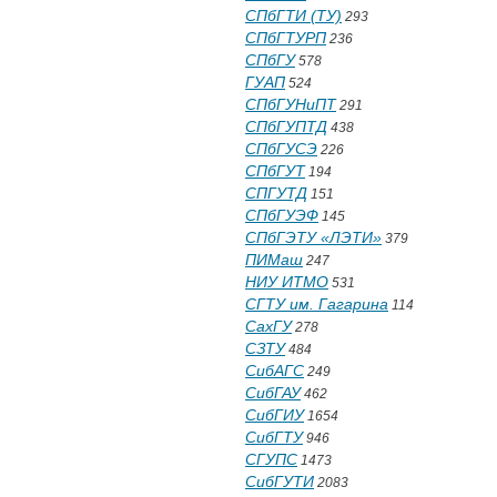
СПбГТИ (ТУ)
293
СПбГТУРП
236
СПбГУ
578
ГУАП
524
СПбГУНиПТ
291
СПбГУПТД
438
СПбГУСЭ
226
СПбГУТ
194
СПГУТД
151
СПбГУЭФ
145
СПбГЭТУ «ЛЭТИ»
379
ПИМаш
247
НИУ ИТМО
531
СГТУ им. Гагарина
114
СахГУ
278
СЗТУ
484
СибАГС
249
СибГАУ
462
СибГИУ
1654
СибГТУ
946
СГУПС
1473
СибГУТИ
2083