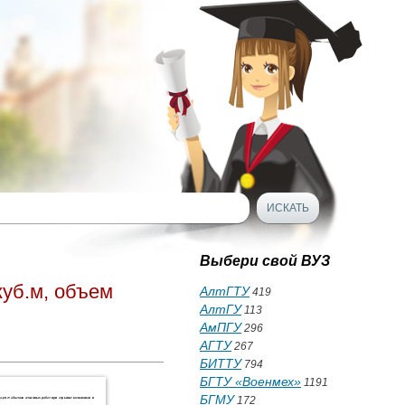
Выбери свой ВУЗ
куб.м, объем
АлтГТУ
419
АлтГУ
113
АмПГУ
296
АГТУ
267
БИТТУ
794
БГТУ «Военмех»
1191
БГМУ
172