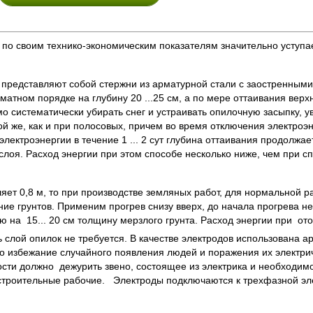
 по своим технико-экономическим показателям значительно уступа
 представляют собой стержни из арматурной стали с заостренным
матном порядке на глубину 20 ...25 см, а по мере оттаивания верх
мо систематически убирать снег и устраивать опилочную засыпку,
й же, как и при полосовых, причем во время отключения электроэ
электроэнергии в течение 1 ... 2 сут глубина оттаивания продолжае
слоя. Расход энергии при этом способе несколько ниже, чем при с
ляет 0,8 м, то при производстве земляных работ, для нормальной 
ние грунтов. Применим прогрев снизу вверх, до начала прогрева 
а 15... 20 см толщину мерзлого грунта. Расход энергии при отог
ь слой опилок не требуется. В качестве электродов использована ар
о избежание случайного появления людей и поражения их электрич
ости должно дежурить звено, состоящее из электрика и необходимо
 строительные рабочие. Электроды подключаются к трехфазной эл