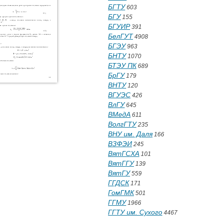
БГТУ
603
БГУ
155
БГУИР
391
БелГУТ
4908
БГЭУ
963
БНТУ
1070
БТЭУ ПК
689
БрГУ
179
ВНТУ
120
ВГУЭС
426
ВлГУ
645
ВМедА
611
ВолгГТУ
235
ВНУ им. Даля
166
ВЗФЭИ
245
ВятГСХА
101
ВятГГУ
139
ВятГУ
559
ГГДСК
171
ГомГМК
501
ГГМУ
1966
ГГТУ им. Сухого
4467