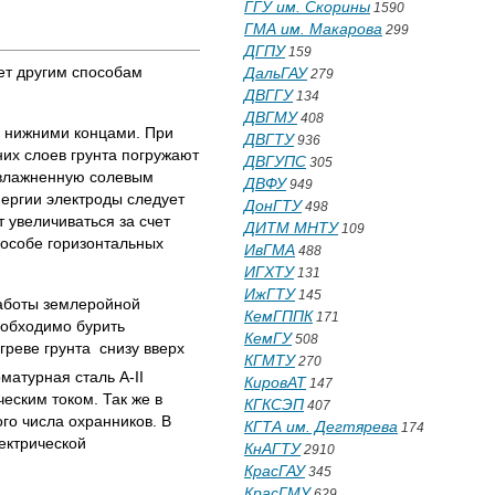
ГГУ им. Скорины
1590
ГМА им. Макарова
299
ДГПУ
159
ет другим способам
ДальГАУ
279
ДВГГУ
134
ДВГМУ
408
и нижними концами. При
ДВГТУ
936
них слоев грунта погружают
ДВГУПС
305
 увлажненную солевым
ДВФУ
949
нергии электроды следует
ДонГТУ
498
т увеличиваться за счет
ДИТМ МНТУ
109
пособе горизонтальных
ИвГМА
488
ИГХТУ
131
ИжГТУ
145
работы землеройной
КемГППК
171
необходимо бурить
КемГУ
508
реве грунта снизу вверх
КГМТУ
270
матурная сталь А-II
КировАТ
147
еским током. Так же в
КГКСЭП
407
го числа охранников. В
КГТА им. Дегтярева
174
ектрической
КнАГТУ
2910
КрасГАУ
345
КрасГМУ
629