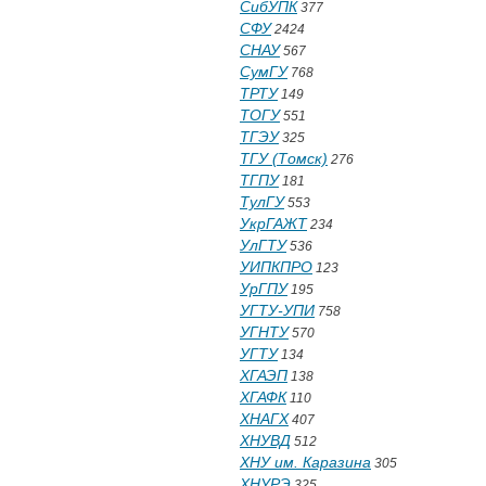
СибУПК
377
СФУ
2424
СНАУ
567
СумГУ
768
ТРТУ
149
ТОГУ
551
ТГЭУ
325
ТГУ (Томск)
276
ТГПУ
181
ТулГУ
553
УкрГАЖТ
234
УлГТУ
536
УИПКПРО
123
УрГПУ
195
УГТУ-УПИ
758
УГНТУ
570
УГТУ
134
ХГАЭП
138
ХГАФК
110
ХНАГХ
407
ХНУВД
512
ХНУ им. Каразина
305
ХНУРЭ
325