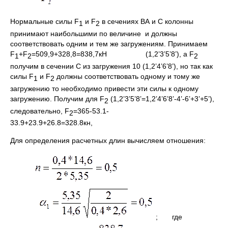
Нормальные силы F
и F
в сечениях ВА и С колонны
1
2
принимают наибольшими по величине и должны
соответствовать одним и тем же загружениям. Принимаем
F
+F
=509,9+328,8=838,7кН (1,2’3’5’8’), а F
1
2
2
получим в сечении C из загружения 10 (1,2’4’6’8’), но так как
силы F
и F
должны соответствовать одному и тому же
1
2
загружению то необходимо привести эти силы к одному
загружению. Получим для F
(1,2’3’5’8’=1,2’4’6’8’-4’-6’+3’+5’),
2
следовательно, F
=365-53.1-
2
33.9+23.9+26.8=328.8кн,
Для определения расчетных длин вычисляем отношения:
; где