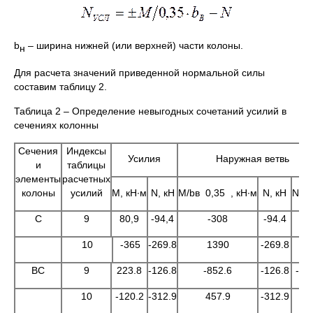
b
– ширина нижней (или верхней) части колоны.
н
Для расчета значений приведенной нормальной силы
составим таблицу 2.
Таблица 2 – Определение невыгодных сочетаний усилий в
сечениях колонны
Сечения
Индексы
Усилия
Наружная ветвь
и
таблицы
элементы
расчетных
колоны
усилий
M, кН∙м
N, кН
M/bв 0,35 , кН∙м
N, кН
Nпр,
C
9
80,9
-94,4
-308
-94.4
-4
10
-365
-269.8
1390
-269.8
11
BC
9
223.8
-126.8
-852.6
-126.8
-97
10
-120.2
-312.9
457.9
-312.9
14