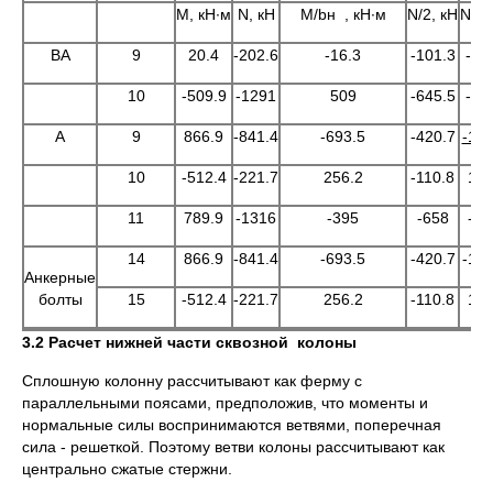
M, кН∙м
N, кН
M/bн , кН∙м
N/2, кН
Nпр,
BA
9
20.4
-202.6
-16.3
-101.3
-11
10
-509.9
-1291
509
-645.5
-13
A
9
866.9
-841.4
-693.5
-420.7
-111
10
-512.4
-221.7
256.2
-110.8
145
11
789.9
-1316
-395
-658
-10
14
866.9
-841.4
-693.5
-420.7
-111
Анкерные
болты
15
-512.4
-221.7
256.2
-110.8
145
3.2 Расчет нижней части сквозной колоны
Сплошную колонну рассчитывают как ферму с
параллельными поясами, предположив, что моменты и
нормальные силы воспринимаются ветвями, поперечная
сила - решеткой. Поэтому ветви колоны рассчитывают как
центрально сжатые стержни.