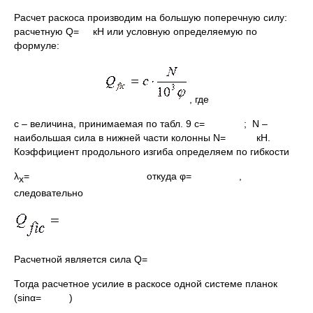
Расчет раскоса производим на большую поперечную силу:
расчетную Q= кН или условную определяемую по
формуле:
, где
c – величина, принимаемая по табл. 9 c= ; N –
наибольшая сила в нижней части колонны N= кН.
Коэффициент продольного изгиба определяем по гибкости
λ
= откуда φ= ,
х
следовательно
Расчетной является сила Q=
Тогда расчетное усилие в раскосе одной системе планок
(sinα= )