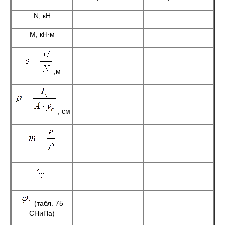
N, кН
M, кН∙м
,м
, см
(табл. 75
СНиПа)