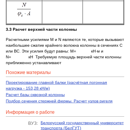
3.3 Расчет верхней части колонны
Расчетными усилиями M и N являются те, которые вызывают
наибольшее сжатие крайнего волокна колонны в сечениях C
или BC. Эти усилия будут равны: M= кН∙м и
N= кН Требуемую площадь верхней части колонны
приближенно устанавливают
Похожие материалы
Проектирование главной балки (расчётная погонная
нагрузка - 153,28 кН/м)
Расчет базы сквозной колонны
Подбор сечения стержней фермы. Расчет узлов ригеля
Информация о работе
Белорусский государственный университет
ВУЗ:
транспорта (БелГУТ)