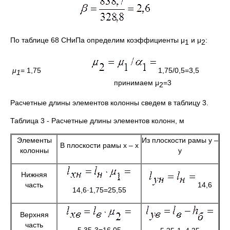
По таблице 68 СНиПа определим коэффициенты μ
и μ
:
1
2
μ
= 1,75
1,75/0,5=3,5
1
принимаем μ
=3
2
Расчетные длины элементов колонны сведем в таблицу 3.
Таблица 3 - Расчетные длины элементов колонн, м
Элементы
Из плоскости рамы у –
В плоскости рамы х – х
колонны
у
Нижняя
часть
14,6
14,6·1,75=25,55
Верхняя
часть
5,35·3=16,05