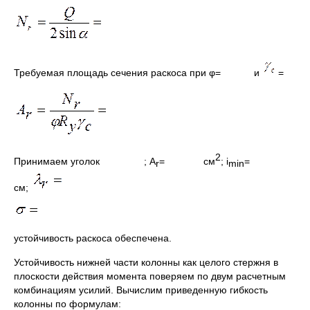
Требуемая площадь сечения раскоса при φ= и
=
2
Принимаем уголок ; A
= см
; i
=
r
min
см;
устойчивость раскоса обеспечена.
Устойчивость нижней части колонны как целого стержня в
плоскости действия момента поверяем по двум расчетным
комбинациям усилий. Вычислим приведенную гибкость
колонны по формулам: