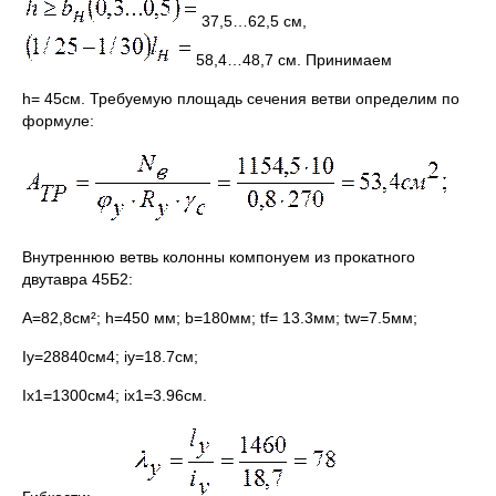
37,5…62,5 см,
58,4…48,7 см. Принимаем
h= 45см. Требуемую площадь сечения ветви определим по
формуле:
Внутреннюю ветвь колонны компонуем из прокатного
двутавра 45Б2:
А=82,8см²; h=450 мм; b=180мм; tf= 13.3мм; tw=7.5мм;
Iy=28840см4; iy=18.7см;
Ix1=1300см4; ix1=3.96см.