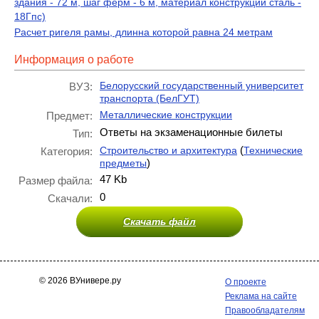
здания - 72 м, шаг ферм - 6 м, материал конструкции сталь -
18Гпс)
Расчет ригеля рамы, длинна которой равна 24 метрам
Информация о работе
Белорусский государственный университет
ВУЗ:
транспорта (БелГУТ)
Металлические конструкции
Предмет:
Ответы на экзаменационные билеты
Тип:
(
Строительство и архитектура
Технические
Категория:
)
предметы
47 Kb
Размер файла:
0
Скачали:
Скачать файл
© 2026 ВУнивере.ру
О проекте
Реклама на сайте
Правообладателям