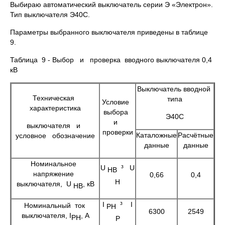
Выбираю автоматический выключатель серии Э «Электрон».
Тип выключателя Э40С.
Параметры выбранного выключателя приведены в таблице
9.
Таблица 9 - Выбор и проверка вводного выключателя 0,4
кВ
Выключатель вводной
Техническая
типа
Условие
характеристика
выбора
Э40С
и
выключателя и
проверки
Каталожные
Расчётные
условное обозначение
данные
данные
Номинальное
U
³ U
НВ
напряжение
0,66
0,4
Н
выключателя, U
, кВ
НВ
I
³ I
Номинальный ток
РН
6300
2549
выключателя, I
, А
РН
Р