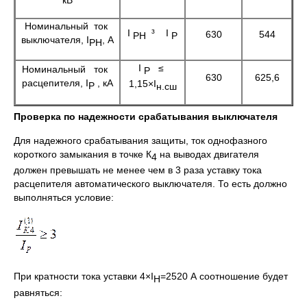
кВ
Номинальный ток
I
³ I
630
544
РН
Р
выключателя, I
, А
РН
I
≤
Номинальный ток
Р
630
625,6
расцепителя, I
, кА
1,15×I
Р
н.сш
Проверка по надежности срабатывания выключателя
Для надежного срабатывания защиты, ток однофазного
короткого замыкания в точке К
на выводах двигателя
4
должен превышать не менее чем в 3 раза уставку тока
расцепителя автоматического выключателя. То есть должно
выполняться условие:
При кратности тока уставки 4×I
=2520 А соотношение будет
Н
равняться: