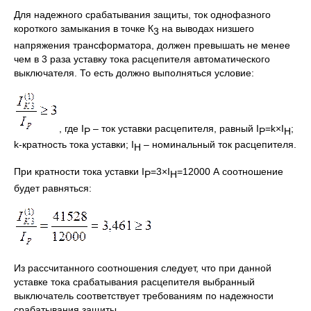
Для надежного срабатывания защиты, ток однофазного
короткого замыкания в точке К
на выводах низшего
3
напряжения трансформатора, должен превышать не менее
чем в 3 раза уставку тока расцепителя автоматического
выключателя. То есть должно выполняться условие:
, где I
– ток уставки расцепителя, равный I
=k×I
;
Р
Р
Н
k-кратность тока уставки; I
– номинальный ток расцепителя.
Н
При кратности тока уставки I
=3×I
=12000 А соотношение
Р
Н
будет равняться:
Из рассчитанного соотношения следует, что при данной
уставке тока срабатывания расцепителя выбранный
выключатель соответствует требованиям по надежности
срабатывания защиты.