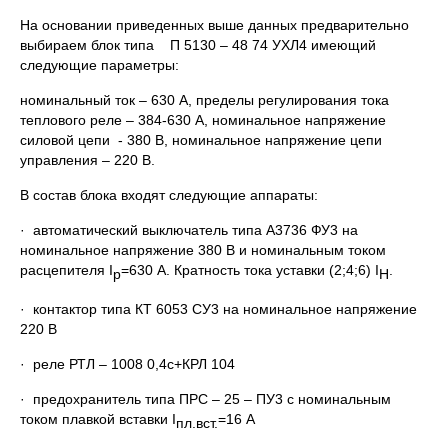
На основании приведенных выше данных предварительно
выбираем блок типа П 5130 – 48 74 УХЛ4 имеющий
следующие параметры:
номинальный ток – 630 А, пределы регулирования тока
теплового реле – 384-630 А, номинальное напряжение
силовой цепи - 380 В, номинальное напряжение цепи
управления – 220 В.
В состав блока входят следующие аппараты:
· автоматический выключатель типа А3736 ФУ3 на
номинальное напряжение 380 В и номинальным током
расцепителя I
=630 А. Кратность тока уставки (2;4;6) I
.
р
Н
· контактор типа КТ 6053 СУ3 на номинальное напряжение
220 В
· реле РТЛ – 1008 0,4с+КРЛ 104
· предохранитель типа ПРС – 25 – ПУ3 с номинальным
током плавкой вставки I
=16 А
пл.вст.