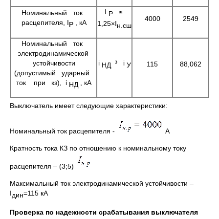
I
≤
Номинальный ток
Р
4000
2549
расцепителя, I
, кА
1,25×I
Р
н.сш
Номинальный ток
электродинамической
устойчивости
i
³ i
115
88,062
НД
У
(допустимый ударный
ток при кз), i
, кА
НД
Выключатель имеет следующие характеристики:
Номинальный ток расцепителя -
А
Кратность тока КЗ по отношению к номинальному току
расцепителя – (3;5)
Максимальный ток электродинамической устойчивости –
I
=115 кА
дин
Проверка по надежности срабатывания выключателя