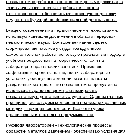
позволяет мне работать в постоянном режиме развития, а
такие личные качества как требовательность и
ответственность - обеспечить качественную подготовку
студентов к будущей профессиональной деятельности.
Владею современными педагогическими технологиями,
использую новейшие достижения в области передовой
педагогической науки. Большое внимание уделяю
формированию навыков у студентов вдумчивой
самостоятельной работы, использую проблемный подход в
учебном процессе как на теоретических, так и на
лабораторно-практических занятиях. Применяю
эффективные средства наглядности: лабораторные
установки, действующие модели, макеты, плакаты,
раздаточный материал, что позволяет мне продуктивно
использовать рабочее время, активизировать
познавательную деятельность студентов. Один из главных
принципов, используемых мною при реализации различных
методик, - принцип системности. Все четко уроки
организованы и тщательно продумываются.
Руководя лабораторией «Технологические процессы
обработки металлов давлением» обеспечиваю условия для