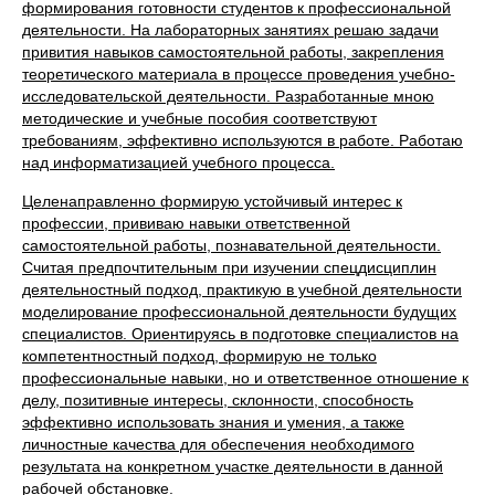
формирования готовности студентов к профессиональной
деятельности. На лабораторных занятиях решаю задачи
привития навыков самостоятельной работы, закрепления
теоретического материала в процессе проведения учебно-
исследовательской деятельности. Разработанные мною
методические и учебные пособия соответствуют
требованиям, эффективно используются в работе. Работаю
над информатизацией учебного процесса.
Целенаправленно формирую устойчивый интерес к
профессии, прививаю навыки ответственной
самостоятельной работы, познавательной деятельности.
Считая предпочтительным при изучении спецдисциплин
деятельностный подход, практикую в учебной деятельности
моделирование профессиональной деятельности будущих
специалистов. Ориентируясь в подготовке специалистов на
компетентностный подход, формирую не только
профессиональные навыки, но и ответственное отношение к
делу, позитивные интересы, склонности, способность
эффективно использовать знания и умения, а также
личностные качества для обеспечения необходимого
результата на конкретном участке деятельности в данной
рабочей обстановке.