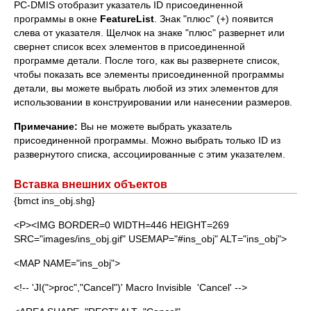
PC-DMIS отобразит указатель ID присоединенной
программы в окне
Feature
List
. Знак "плюс" (+) появится
слева от указателя. Щелчок на знаке "плюс" развернет или
свернет список всех элементов в присоединенной
программе детали. После того, как вы развернете список,
чтобы показать все элементы присоединенной программы
детали, вы можете выбрать любой из этих элементов для
использовании в конструировании или нанесении размеров.
Примечание:
Вы не можете выбрать указатель
присоединенной программы. Можно выбрать только ID из
развернутого списка, ассоциированные с этим указателем.
Вставка внешних объектов
{bmct ins_obj.shg}
<P><IMG BORDER=0 WIDTH=446 HEIGHT=269
SRC="images/ins_obj.gif" USEMAP="#ins_obj" ALT="ins_obj">
<MAP NAME="ins_obj">
<!-- 'JI(">proc","Cancel")' Macro Invisible 'Cancel' -->