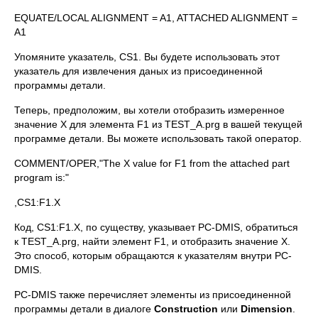
EQUATE/LOCAL ALIGNMENT = A1, ATTACHED ALIGNMENT =
A1
Упомяните указатель, CS1. Вы будете использовать этот
указатель для извлечения даных из присоединенной
программы детали.
Теперь, предположим, вы хотели отобразить измеренное
значение X для элемента F1 из TEST_A.prg в вашей текущей
программе детали. Вы можете использовать такой оператор.
COMMENT/OPER,"The X value for F1 from the attached part
program is:"
,CS1:F1.X
Код, CS1:F1.X, по существу, указывает PC-DMIS, обратиться
к TEST_A.prg, найти элемент F1, и отобразить значение X.
Это способ, которым обращаются к указателям внутри PC-
DMIS.
PC-DMIS также перечисляет элементы из присоединенной
программы детали в диалоге
Construction
или
Dimension
.