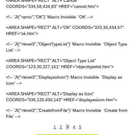
<AREA SHAPE="RECT" ALT="Cancel"
COORDS="334,58,434,83" HREF="cancel.htm">
<!-- 'JI(">proc","OK")' Macro Invisible 'OK' -->
<AREA SHAPE="RECT" ALT="OK" COORDS="333,30,434,57"
HREF="ok.htm">
<!-- 'JI(">level3","ObjectTypeList")' Macro Invisible 'Object Type
List' -->
<AREA SHAPE="RECT" ALT="Object Type List"
COORDS="123,30,327,161" HREF="objecttypelist.htm">
<!-- 'JI(">level3","DisplayasIcon")' Macro Invisible 'Display as
Icon' -->
<AREA SHAPE="RECT" ALT="Display as Icon"
COORDS="336,120,430,143" HREF="displayasicon.htm">
<!-- 'JI(">level3","CreatefromFile")' Macro Invisible 'Create from
File' -->
1
2
3
4
5