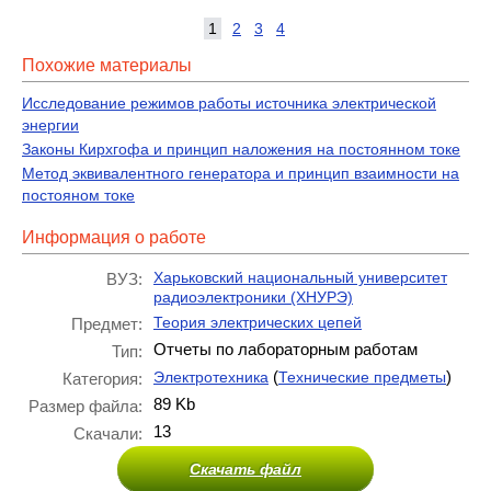
1
2
3
4
Похожие материалы
Исследование режимов работы источника электрической
энергии
Законы Кирхгофа и принцип наложения на постоянном токе
Метод эквивалентного генератора и принцип взаимности на
постояном токе
Информация о работе
Харьковский национальный университет
ВУЗ:
радиоэлектроники (ХНУРЭ)
Теория электрических цепей
Предмет:
Отчеты по лабораторным работам
Тип:
(
)
Электротехника
Технические предметы
Категория:
89 Kb
Размер файла:
13
Скачали:
Скачать файл