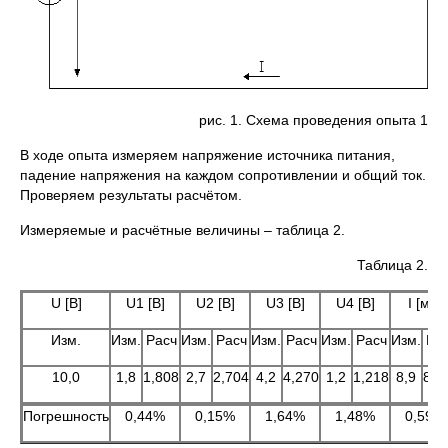
рис. 1. Схема проведения опыта 1
В ходе опыта измеряем напряжение источника питания,
падение напряжения на каждом сопротивлении и общий ток.
Проверяем результаты расчётом.
Измеряемые и расчётные величины – таблица 2.
Таблица 2.
U [В]
U1 [В]
U2 [В]
U3 [В]
U4 [В]
I [мА]
Изм.
Изм.
Расч
Изм.
Расч
Изм.
Расч
Изм.
Расч
Изм.
Ра
10,0
1,8
1,808
2,7
2,704
4,2
4,270
1,2
1,218
8,9
8,9
Погрешность
0,44%
0,15%
1,64%
1,48%
0,59%