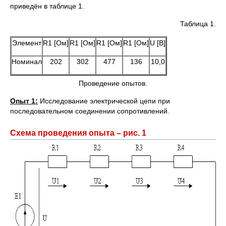
приведён в таблице 1.
Таблица 1.
Элемент
R1 [Ом]
R1 [Ом]
R1 [Ом]
R1 [Ом]
U [В]
Номинал
202
302
477
136
10,0
Проведение опытов.
Опыт 1:
Исследование электрической цепи при
последовательном соединении сопротивлений.
Схема проведения опыта – рис. 1