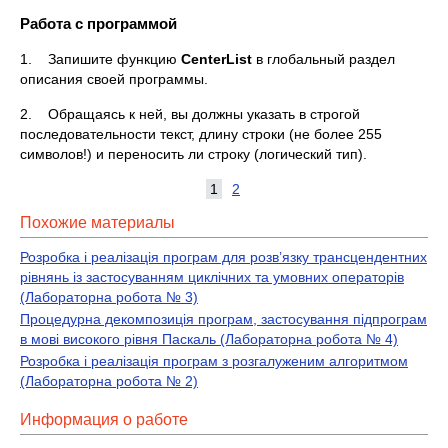
Работа с программой
1. Запишите функцию
CenterList
в глобальный раздел
описания своей программы.
2. Обращаясь к ней, вы должны указать в строгой
последовательности текст, длину строки (не более 255
символов!) и переносить ли строку (логический тип).
1
2
Похожие материалы
Розробка і реалізація програм для розв’язку трансцендентних
рівнянь із застосуванням циклічних та умовних операторів
(Лабораторна робота № 3)
Процедурна декомпозиція програм, застосування підпрограм
в мові високого рівня Паскаль (Лабораторна робота № 4)
Розробка і реалізація програм з розгалуженим алгоритмом
(Лабораторна робота № 2)
Информация о работе