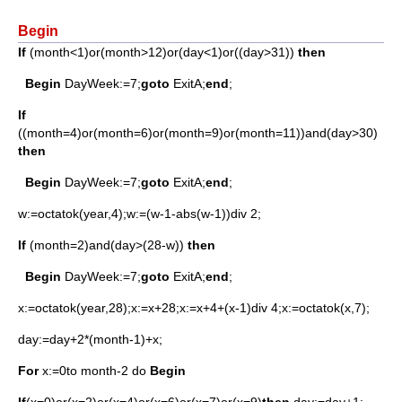
Begin
If
(month<1)or(month>12)or(day<1)or((day>31))
then
Begin
DayWeek:=7;
goto
ExitA;
end
;
If
((month=4)or(month=6)or(month=9)or(month=11))and(day>30)
then
Begin
DayWeek:=7;
goto
ExitA;
end
;
w:=octatok(year,4);w:=(w-1-abs(w-1))div 2;
If
(month=2)and(day>(28-w))
then
Begin
DayWeek:=7;
goto
ExitA;
end
;
x:=octatok(year,28);x:=x+28;x:=x+4+(x-1)div 4;x:=octatok(x,7);
day:=day+2*(month-1)+x;
For
x:=0to month-2 do
Begin
If
(x=0)or(x=2)or(x=4)or(x=6)or(x=7)or(x=9)
then
day:=day+1;