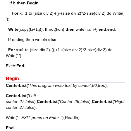
If
b
then
Begin
For
x:=1 to (size div 2)-((j+(size div 2)*2-size)div 2) do Write('
');
Write
(copy(l,i+1,j));
If
not(kon)
then
writeln;i:=i+j;
end
;
end
;
If
ending then writeln
else
For
x:=1 to (size div 2)-((j+1+(size div 2)*2-size)div 2) do
Write(' ');
ExitA:
End
;
Begin
CenterList
('
This program write text by center'
,
80
,
true
);
CenterList
('
Left
center
',
27
,
false
);
CenterList
('
Center
',
26
,
false
);
CenterList
('
Right
center
',
27
,
false
);
Write('
EXIT prees on Enter:
');Readln;
End
.