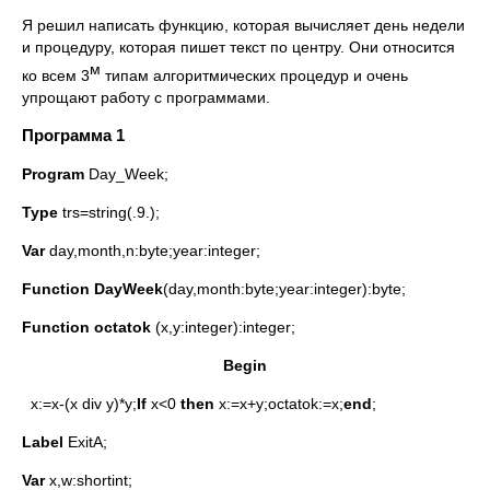
Я решил написать функцию, которая вычисляет день недели
и процедуру, которая пишет текст по центру. Они относится
м
ко всем 3
типам алгоритмических процедур и очень
упрощают работу с программами.
Программа 1
Program
Day_Week;
Type
trs=string(.9.);
Var
day,month,n:byte;year:integer;
Function
DayWeek
(day,month:byte;year:integer):byte;
Function
octatok
(x,y:integer):integer;
Begin
x:=x-(x div y)*y;
If
x<0
then
x:=x+y;octatok:=x;
end
;
Label
ExitA;
Var
x,w:shortint;