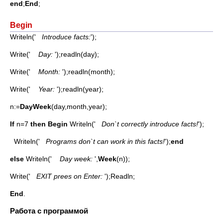
end
;
End
;
Begin
Writeln('
Introduce facts:
');
Write('
Day:
');readln(day);
Write('
Month:
');readln(month);
Write('
Year:
');readln(year);
n:=
DayWeek
(day,month,year);
If
n=7
then
Begin
Writeln('
Don`t correctly introduce facts!
');
Writeln('
Programs don`t can work in this facts!
');
end
else
Writeln('
Day week:
',
Week
(n));
Write('
EXIT prees on Enter:
');Readln;
End
.
Работа с программой