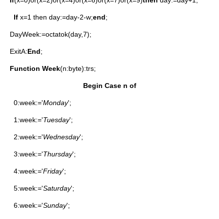
If
x=1 then day:=day-2-w;
end
;
DayWeek:=octatok(day,7);
ExitA:
E
nd
;
Function
Week
(n:byte):trs;
Begin
Case
n of
0:week:='
Monday
';
1:week:='
Tuesday
';
2:week:='
Wednesday
';
3:week:='
Thursday
';
4:week:='
Friday
';
5:week:='
Saturday
';
6:week:='
Sunday
';