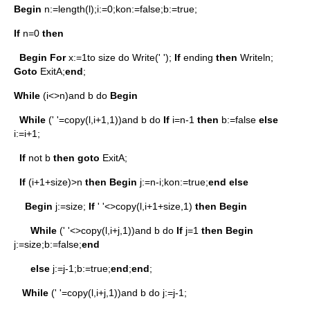
Begin
n:=length(l);i:=0;kon:=false;b:=true;
If
n=0
then
Begin
For
x:=1to size do Write(' ');
If
ending
then
Writeln;
Goto
ExitA;
end
;
While
(i<>n)and b do
Begin
While
(' '=copy(l,i+1,1))and b do
If
i=n-1
then
b:=false
else
i:=i+1;
If
not b
then
goto
ExitA;
If
(i+1+size)>n
then
Begin
j:=n-i;kon:=true;
end
else
Begin
j:=size;
If
' '<>copy(l,i+1+size,1)
then
Begin
While
(' '<>copy(l,i+j,1))and b do
If
j=1
then
Begin
j:=size;b:=false;
end
else
j:=j-1;b:=true;
end
;
end
;
While
(' '=copy(l,i+j,1))and b do j:=j-1;