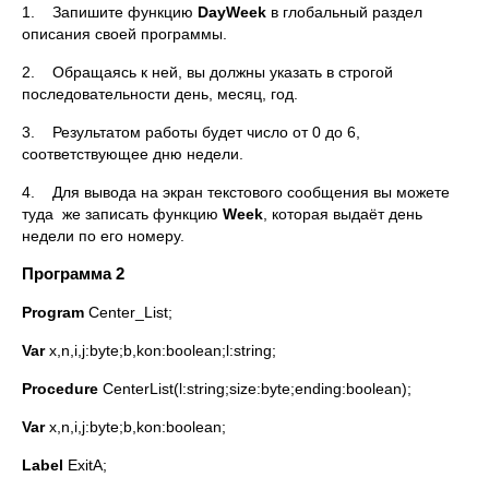
1. Запишите функцию
DayWeek
в глобальный раздел
описания своей программы.
2. Обращаясь к ней, вы должны указать в строгой
последовательности день, месяц, год.
3. Результатом работы будет число от 0 до 6,
соответствующее дню недели.
4. Для вывода на экран текстового сообщения вы можете
туда же записать функцию
Week
, которая выдаёт день
недели по его номеру.
Программа 2
Program
Center_List;
Var
x,n,i,j:byte;b,kon:boolean;l:string;
Procedure
CenterList(l:string;size:byte;ending:boolean);
Var
x,n,i,j:byte;b,kon:boolean;
Label
ExitA;