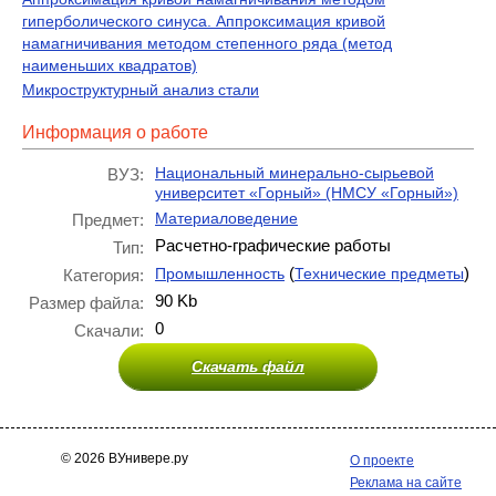
гиперболического синуса. Аппроксимация кривой
намагничивания методом степенного ряда (метод
наименьших квадратов)
Микроструктурный анализ стали
Информация о работе
Национальный минерально-сырьевой
ВУЗ:
университет «Горный» (НМСУ «Горный»)
Материаловедение
Предмет:
Расчетно-графические работы
Тип:
(
)
Промышленность
Технические предметы
Категория:
90 Kb
Размер файла:
0
Скачали:
Скачать файл
© 2026 ВУнивере.ру
О проекте
Реклама на сайте