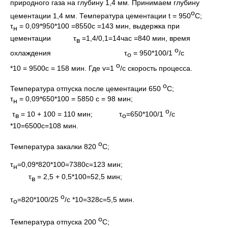
природного газа на глубину 1,4 мм. Принимаем глубину
о
цементации 1,4 мм. Температура цементации t = 950
С;
τ
= 0,09*950*100 =8550с =143 мин, выдержка при
н
цементации τ
=1,4/0,1=14час =840 мин, время
в
о
охлаждения τ
= 950*100/1
/с
о
о
*10 = 9500с = 158 мин. Где v=1
/с скорость процесса.
о
Температура отпуска после цементации 650
С;
τ
= 0,09*650*100 = 5850 c = 98 мин;
н
о
τ
= 10 + 100 = 110 мин; τ
=650*100/1
/с
в
о
*10=6500с=108 мин.
о
Температура закалки 820
С;
τ
=0,09*820*100=7380с=123 мин;
н
τ
= 2,5 + 0,5*100=52,5 мин;
в
о
τ
=820*100/25
/с *10=328с=5,5 мин.
о
о
Температура отпуска 200
С;