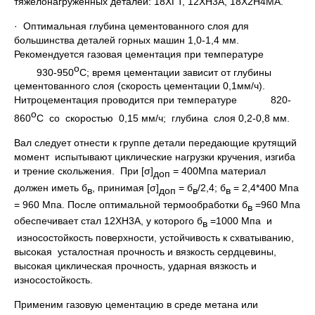
тяжелонагруженных деталей: 18ХГТ, 12ХН3А, 18Х2Н4МА.
· Оптимальная глубина цементованного слоя для
большинства деталей горных машин 1,0-1,4 мм.
Рекомендуется газовая цементация при температуре
о
930-950
С; время цементации зависит от глубины
цементованного слоя (скорость цементации 0,1мм/ч).
Нитроцементация проводится при температуре 820-
о
860
С со скоростью 0,15 мм/ч; глубина слоя 0,2-0,8 мм.
Вал следует отнести к группе детали передающие крутящий
момент испытывают циклические нагрузки кручения, изгиба
и трение скольжения. При [σ]
= 400Мпа материал
доп
должен иметь б
, принимая [σ]
= б
/2,4; б
= 2,4*400 Мпа
в
доп
в
в
= 960 Мпа. После оптимальной термообработки б
=960 Мпа
в
обеспечивает стал 12ХН3А, у которого б
=1000 Мпа и
в
износостойкость поверхности, устойчивость к схватыванию,
высокая усталостная прочность и вязкость сердцевины,
высокая циклическая прочность, ударная вязкость и
износостойкость.
Применим газовую цементацию в среде метана или