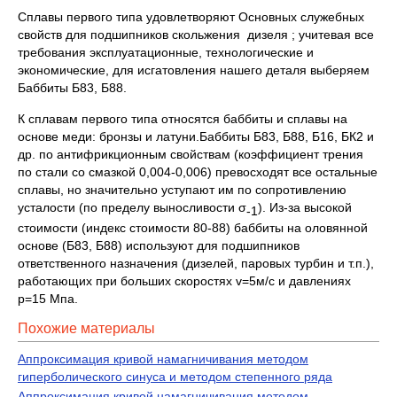
Сплавы первого типа удовлетворяют Основных служебных
свойств для подшипников скольжения дизеля ; учитевая все
требования эксплуатационные, технологические и
экономические, для исгатовления нашего деталя выберяем
Баббиты Б83, Б88.
К сплавам первого типа относятся баббиты и сплавы на
основе меди: бронзы и латуни.Баббиты Б83, Б88, Б16, БК2 и
др. по антифрикционным свойствам (коэффициент трения
по стали со смазкой 0,004-0,006) превосходят все остальные
сплавы, но значительно уступают им по сопротивлению
усталости (по пределу выносливости σ
). Из-за высокой
-1
стоимости (индекс стоимости 80-88) баббиты на оловянной
основе (Б83, Б88) используют для подшипников
ответственного назначения (дизелей, паровых турбин и т.п.),
работающих при больших скоростях v=5м/с и давлениях
p=15 Мпа.
Похожие материалы
Аппроксимация кривой намагничивания методом
гиперболического синуса и методом степенного ряда
Аппроксимация кривой намагничивания методом