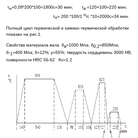
τ
=0,09*200*100=1800с=30 мин; τ
=120+100=220 мин;
н
в
о
τ
= 200 *100/1
/с *10=2000с=34 мин.
о
Полный цикл термической и химико-термической обработки
показан на рис.1.
Свойства материала вала б
=1000 Мпа; б
=850Мпа;
в
0,2
б-
=400 Мпа; δ=12%; y=55%; твердость сердцевины 3000 HB,
1
поверхности HRC 56-62 Kv=1.2