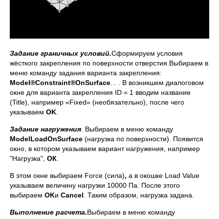
Задание граничных условий.
Сформируем условия
жёсткого закрепления по поверхности отверстия.Выбираем в
меню команду задания варианта закрепления:
Model
®
Constraint
®
On
Surface
... . В возникшем диалоговом
окне для варианта закрепления ID = 1 вводим название
(Title), например «Fixed» (необязательно), после чего
указываем
OK
.
Задание нагружения
. Выбираем в меню команду
Model
Load
On
Surface
(нагрузка по поверхности). Появится
окно, в котором указываем вариант нагружения, например
"Нагрузка",
ОК
.
В этом окне выбираем Force (сила)
,
а в окошке Load Value
указываем величину нагрузки 10000 Па. После этого
выбираем
OK
и
Cancel
. Таким образом, нагрузка задана.
Выполнение расчета.
Выбираем в меню команду