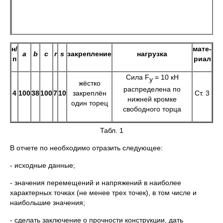
н/
мате-
a
b
c
r
s
закрепление
нагрузка
п
риал
Сила F
= 10 кН
y
жёстко
распределена по
4
100
38
100
7
10
закреплён
Ст. 3
нижней кромке
один торец
свободного торца
Табл. 1
В отчете по необходимо отразить следующее:
- исходные данные;
- значения перемещений и напряжений в наиболее
характерных точках (не менее трех точек), в том числе и
наибольшие значения;
- сделать заключение о прочности конструкции, дать