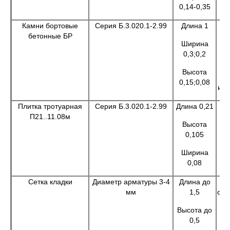
0,14-0,35
Камни бортовые
Серия Б.3.020.1-2.99
Длина 1
бетонные БР
п
Ширина
тр
0,3;0,2
п
Высота
пе
0,15;0,08
и т
Плитка тротуарная
Серия Б.3.020.1-2.99
Длина 0,21
Пр
П21..11.08м
ус
Высота
0,105
Ширина
0,08
Сетка кладки
Диаметр арматуры 3-4
Длина до
мм
1,5
стр
Высота до
0,5