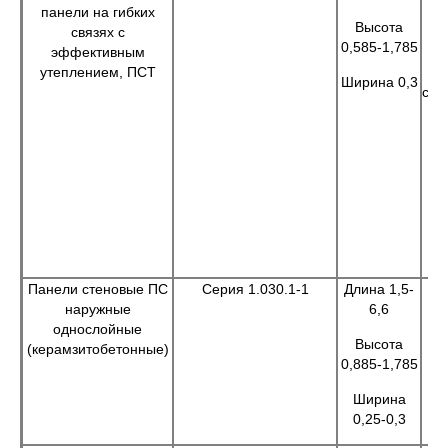
панели на гибких
пр
Высота
связях с
0,585-1,785
эффективным
зд
утеплением, ПСТ
п
Ширина 0,3
сел
э
сл
с
ст
Панели стеновые ПС
Серия 1.030.1-1
Длина 1,5-
наружные
6,6
однослойные
Высота
(керамзитобетонные)
0,885-1,785
Ширина
0,25-0,3