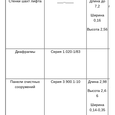
Стенки шахт лифта
___,,____
Длина до
Пр
7,2
при
Ширина
0,16
сл
Высота 2,56
с
ст
Диафрагмы
Серия 1.020-1/83
п
же
Панели очистных
Серия 3.900.1-10
Длина 2,98
сооружений
оч
Высота 2,4-
6
Ширина
0,14-0,35