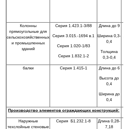
с
ст
Колонны
Серия 1.423.1-3/88
Длина до 9
Пр
прямоугольные для
к
Серия 3.015.-1694 в.1
Ширина 0,3-
сельскохозяйственных
мн
0,4
и промышленных
Серия 1.020-1/83
зданий
Толщина
Серия 1.832.1-2
0,3-0,4
балки
Серия 1.415-1
Длина до 6
Дл
с
Высота до
пе
0,4
Ширина до
0,4
Производство элементов ограждающих конструкций:
Наружные
Серия Б1.232.1-8
Длина 0,28-
Д
техслойные стеновые
7,18