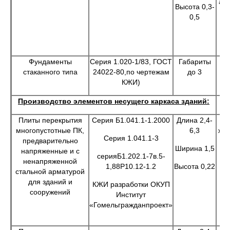
а т
Высота 0,3-
0,5
в
зд
Фундаменты
Серия 1.020-1/83, ГОСТ
Габариты
стаканного типа
24022-80,по чертежам
до 3
ф
КЖИ)
Производство элементов несущего каркаса зданий:
Плиты перекрытия
Серия Б1.041.1-1.2000
Длина 2,4-
многопустотные ПК,
6,3
жи
Серия 1.041.1-3
предварительно
п
Ширина 1,5
напряженные и с
серияБ1.202.1-7в.5-
ненапряженной
э
1,88Р10.12-1.2
Высота 0,22
стальной арматурой
для зданий и
КЖИ разработки ОКУП
сооружений
с
Институт
ст
«Гомельгражданпроект»