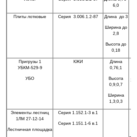
6,0
п
Плиты лотковые
Серия 3.006.1.2-87
Длина до 3
п
Ширина до
2,8
Высота до
0,18
Пригрузы 1
КЖИ
Длина
Д
УБКМ-529-9
0,76;1
ди
УБО
Высота
14
0,9;0,7
об
Ширина
1,3;0,3
Элементы лестниц
Серия 1.152.1-3 в.1
1ЛМ 27-12-14
Серия 1.151.1-6 в.1
на
Лестничная площадка
о