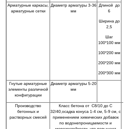
Арматурные каркасы,
Диаметр арматуры 3-36
Длиной до
арматурные сетки
мм
6
Ширина до
2,5
Шаг
100*100 мм
100*200 мм
200*200 мм
200*300 мм
Гнутые арматурные
Диаметр арматуры 5-20
элементы различной
мм
конфигурации
Производство
Класс бетона от С8/10 до С
Д
бетонных и
32/40,осадка конуса 1-4 см, 5-9 см, с
растворных смесей
применением химических добавок
из
по водонепроницаемости и
морозостойкости, что повышает