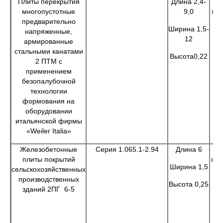
Плиты перекрытия
Длина 2,4-
многопустотные
9,0
жи
предварительно
п
Ширина 1,5-
напряженные,
12
армированные
э
стальными канатами
Высота0,22
2 ПТМ с
применением
с
безопалубочной
ст
технологии
формования на
оборудовании
итальянской фирмы
«Weiler Italia»
Железобетонные
Серия 1.065.1-2.94
Длина 6
плиты покрытий
сел
Ширина 1,5
сельскохозяйственных
производственных
Высота 0,25
зданий 2ПГ 6-5
э
сл