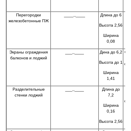
Перегородки
____,,____
Длина до 6
железобетонные ПЖ
Высота 2,56
Ширина
0,08
Экраны ограждения
___,,____
Дина до 6,2
Ог
балконов и лоджий
и
Высота до 1
об
Ширина
1,41
Разделительные
___,,____
Длина до
Ра
стенки лоджий
7,2
и
об
Ширина
0,16
Высота 2,56