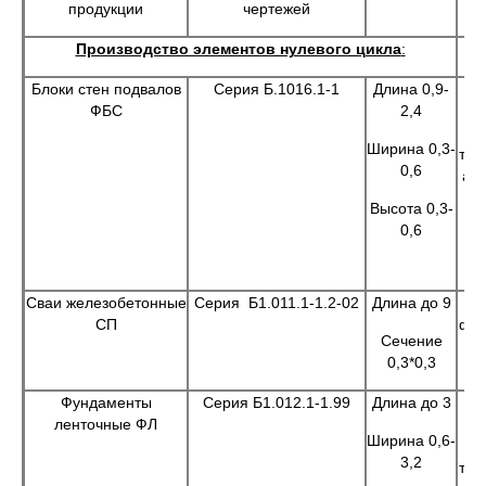
продукции
чертежей
Производство элементов нулевого цикла
:
Блоки стен подвалов
Серия Б.1016.1-1
Длина 0,9-
ФБС
2,4
ф
Ширина 0,3-
тех
0,6
а т
Высота 0,3-
в
0,6
зд
Сваи железобетонные
Серия Б1.011.1-1.2-02
Длина до 9
СП
фун
Сечение
0,3*0,3
Фундаменты
Серия Б1.012.1-1.99
Длина до 3
ленточные ФЛ
ф
Ширина 0,6-
3,2
тех