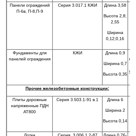
Панели ограждений
Серия 3.017.1 КЖИ
Длина 3,58
П-6в, П-8,П-9
Высота 2,8;
2,55
Ширина
пл
0,12;0,16
Фундаменты для
КЖИ
Длина 0,9
панелей ограждения
пр
Ширина 0,7
уст
Высота 0,35
Прочие железобетонные конструкции:
Плиты дорожные
Серия 3.503.1-91 в.1
Длина 6
Пр
напряженные ПДН
ус
Ширина 2
АТ800
по
Высота 0,14
ав
Лотки
Серия 3.006.1.2-87
Длина 0,76-
Пр