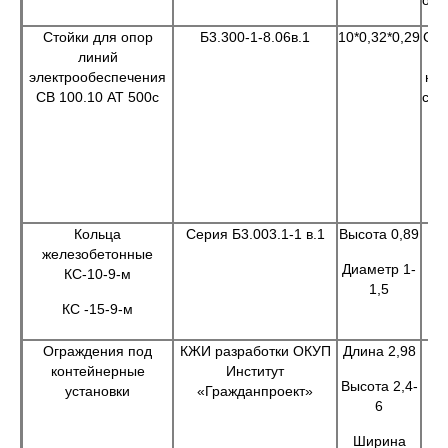
ота
Стойки для опор
Б3.300-1-8.06в.1
10*0,32*0,29
Сто
линий
электрообеспечения
на
СВ 100.10 АТ 500с
с к
Кольца
Серия Б3.003.1-1 в.1
Высота 0,89
железобетонные
Диаметр 1-
КС-10-9-м
к
1,5
КС -15-9-м
га
Ограждения под
КЖИ разработки ОКУП
Длина 2,98
контейнерные
Институт
Высота 2,4-
установки
«Гражданпроект»
6
ус
Ширина